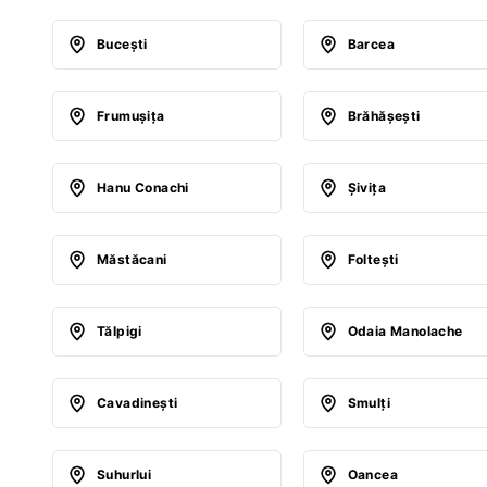
Buceşti
Barcea
Frumuşiţa
Brăhăşeşti
Hanu Conachi
Şiviţa
Măstăcani
Folteşti
Tălpigi
Odaia Manolache
Cavadineşti
Smulţi
Suhurlui
Oancea