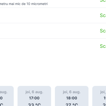
metru mai mic de 10 micrometri
Sc
Sc
Sc
 aug.
joi, 6 aug.
joi, 6 aug.
joi
00
17:00
18:00
1
C
33
°C
27
°C
2