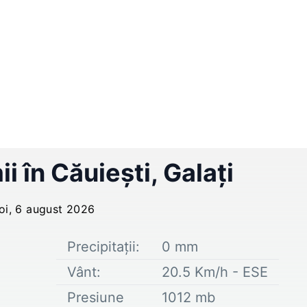
ii în
Căuieşti
,
Galați
joi, 6 august 2026
Precipitații:
0
mm
Vânt:
20.5
Km/h -
ESE
Presiune
1012
mb