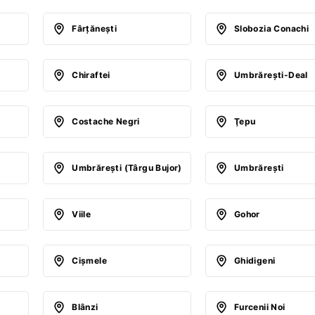
Fârţăneşti
Slobozia Conachi
Chiraftei
Umbrăreşti-Deal
Costache Negri
Ţepu
Umbrăreşti (Târgu Bujor)
Umbrăreşti
Viile
Gohor
Cişmele
Ghidigeni
Blânzi
Furcenii Noi