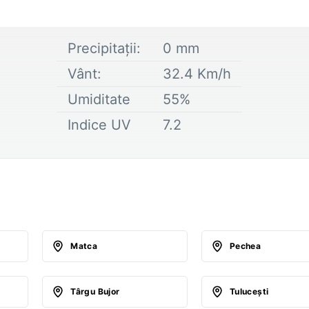
Precipitații:
0
mm
Vânt:
32.4
Km/h
Umiditate
55
%
Indice UV
7.2
Matca
Pechea
Târgu Bujor
Tuluceşti