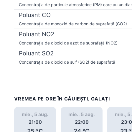
Concentrația de particule atmosferice (PM) care au un dia
Poluant CO
Concentrația de monoxid de carbon de suprafață (CO2)
Poluant NO2
Concentrația de dioxid de azot de suprafață (NO2)
Poluant SO2
Concentrația de dioxid de sulf (SO2) de suprafață
VREMEA PE ORE ÎN CĂUIEŞTI, GALAȚI
mie., 5 aug.
mie., 5 aug.
mie., 5
21:00
22:00
23:
25
°C
24
°C
23
°