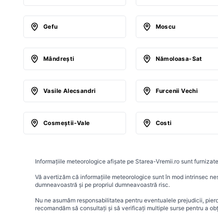
Gefu
Moscu
Mândreşti
Nămoloasa-Sat
Vasile Alecsandri
Furcenii Vechi
Cosmeştii-Vale
Costi
Informațiile meteorologice afișate pe Starea-Vremii.ro sunt furnizate
Vă avertizăm că informațiile meteorologice sunt în mod intrinsec nesig
dumneavoastră și pe propriul dumneavoastră risc.
Nu ne asumăm responsabilitatea pentru eventualele prejudicii, pierder
recomandăm să consultați și să verificați multiple surse pentru a ob