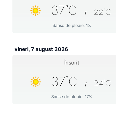
37
˚C
22
˚C
/
Sanse de ploaie:
1
%
vineri, 7 august 2026
Însorit
37
˚C
24
˚C
/
Sanse de ploaie:
17
%