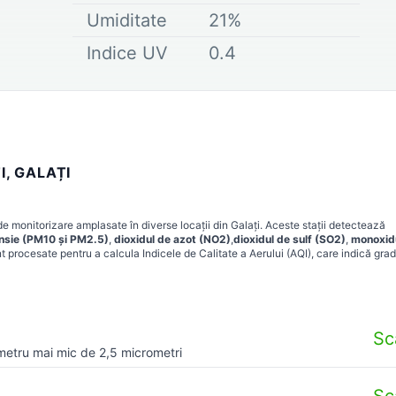
Umiditate
21
%
Indice UV
0.4
I, GALAȚI
de monitorizare amplasate în diverse locații din
Galați
. Aceste stații detectează
ensie (PM10 și PM2.5)
,
dioxidul de azot (NO2)
,
dioxidul de sulf (SO2)
,
monoxid
t procesate pentru a calcula Indicele de Calitate a Aerului (AQI), care indică grad
Sc
metru mai mic de 2,5 micrometri
Sc