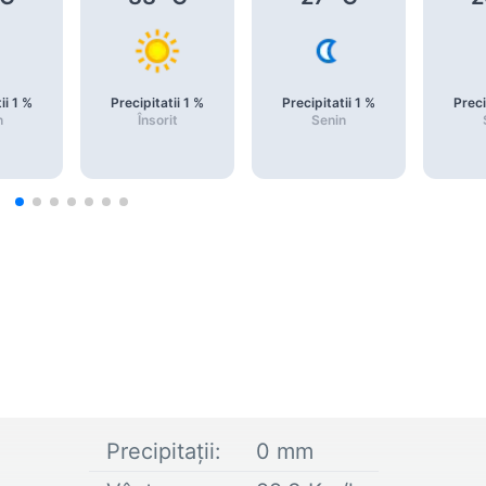
ii
1
%
Precipitatii
1
%
Precipitatii
1
%
Preci
n
Însorit
Senin
Precipitații:
0
mm