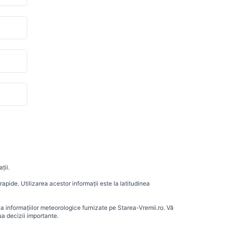
ții.
apide. Utilizarea acestor informații este la latitudinea
ea informațiilor meteorologice furnizate pe Starea-Vremii.ro. Vă
a decizii importante.