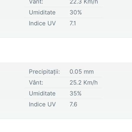
Vânt:
22.3
Km/h
Umiditate
30
%
Indice UV
7.1
Precipitații:
0.05
mm
Vânt:
25.2
Km/h
Umiditate
35
%
Indice UV
7.6