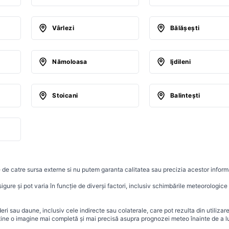
Vârlezi
Bălăşeşti
Nămoloasa
Ijdileni
Stoicani
Balinteşti
 de catre sursa externe si nu putem garanta calitatea sau precizia acestor informa
ure și pot varia în funcție de diverși factori, inclusiv schimbările meteorologice r
i sau daune, inclusiv cele indirecte sau colaterale, care pot rezulta din utilizar
ține o imagine mai completă și mai precisă asupra prognozei meteo înainte de a lu