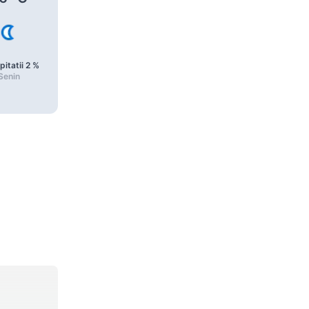
pitatii
2
%
Precipitatii
2
%
Precipitatii
2
%
Senin
Parțial noros
Senin