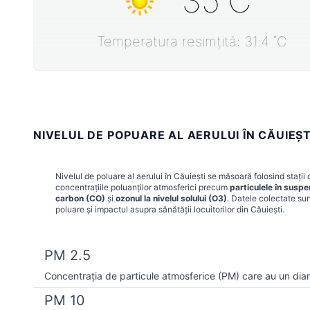
35
˚C
Temperatura resimțită:
31.4
˚C
NIVELUL DE POPUARE AL AERULUI ÎN CĂUIEŞT
Nivelul de poluare al aerului în
Căuieşti
se măsoară folosind stații 
concentrațiile poluanților atmosferici precum
particulele în susp
carbon (CO)
și
ozonul la nivelul solului (O3)
. Datele colectate sun
poluare și impactul asupra sănătății locuitorilor din
Căuieşti
.
PM 2.5
Concentrația de particule atmosferice (PM) care au un dia
PM 10