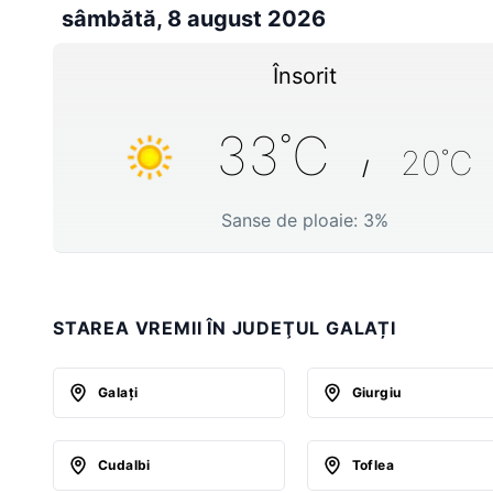
sâmbătă, 8 august 2026
Însorit
33
˚C
20
˚C
/
Sanse de ploaie:
3
%
STAREA VREMII ÎN JUDEŢUL GALAȚI
Galaţi
Giurgiu
Cudalbi
Toflea