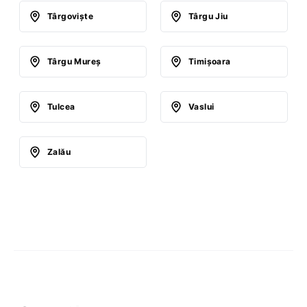
Târgovişte
Târgu Jiu
Târgu Mureş
Timişoara
Tulcea
Vaslui
Zalău