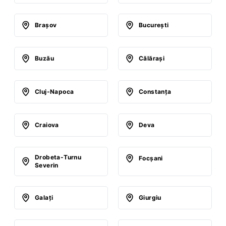
Braşov
Bucureşti
Buzău
Călăraşi
Cluj-Napoca
Constanţa
Craiova
Deva
Drobeta-Turnu
Focşani
Severin
Galaţi
Giurgiu