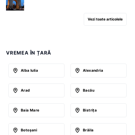
Vezi toate articolele
VREMEA ÎN ȚARĂ
Alba Iulia
Alexandria
Arad
Bacău
Baia Mare
Bistriţa
Botoşani
Brăila