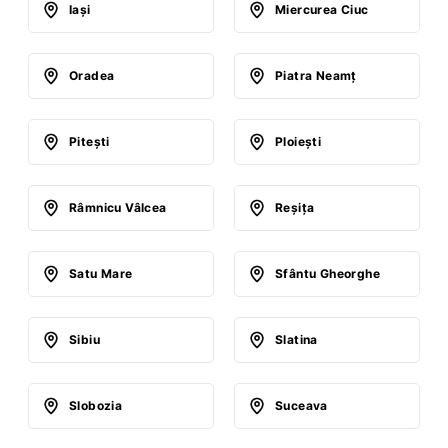
Iaşi
Miercurea Ciuc
Oradea
Piatra Neamţ
Piteşti
Ploieşti
Râmnicu Vâlcea
Reşiţa
Satu Mare
Sfântu Gheorghe
Sibiu
Slatina
Slobozia
Suceava