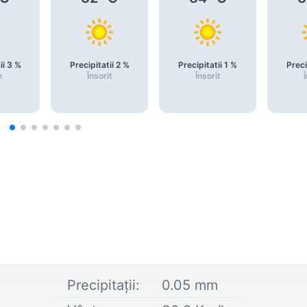
ii
3
%
Precipitatii
2
%
Precipitatii
1
%
Preci
n
Însorit
Însorit
Î
Precipitații:
0.05
mm