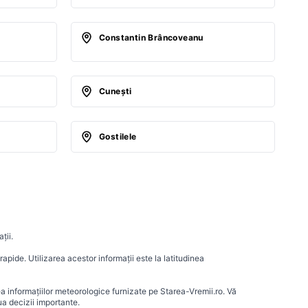
Constantin Brâncoveanu
Cuneşti
Gostilele
ții.
apide. Utilizarea acestor informații este la latitudinea
ea informațiilor meteorologice furnizate pe Starea-Vremii.ro. Vă
a decizii importante.