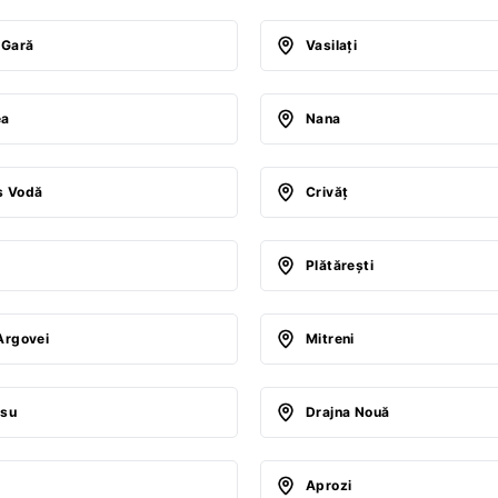
-Gară
Vasilaţi
ea
Nana
ş Vodă
Crivăţ
Plătăreşti
Argovei
Mitreni
esu
Drajna Nouă
Aprozi