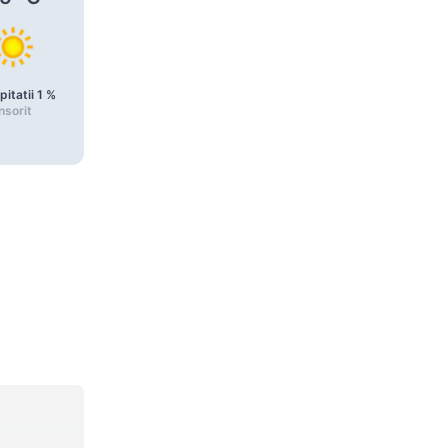
pitatii
1
%
Precipitatii
1
%
Precipitatii
2
%
nsorit
Însorit
Parțial noros