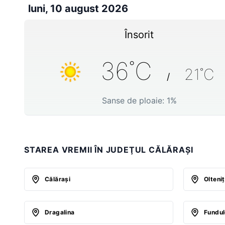
luni, 10 august 2026
Însorit
36
˚C
21
˚C
/
Sanse de ploaie:
1
%
STAREA VREMII ÎN JUDEŢUL CĂLĂRAȘI
Călăraşi
Olteni
Dragalina
Fundu