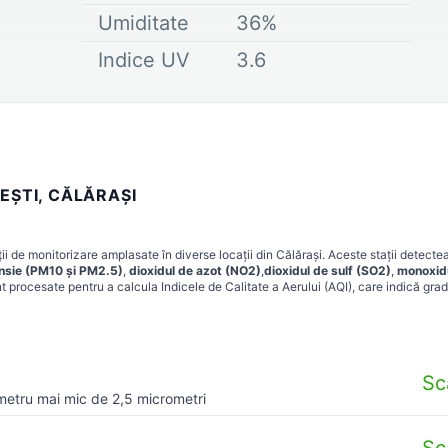
Umiditate
36
%
Indice UV
3.6
EŞTI, CĂLĂRAȘI
ii de monitorizare amplasate în diverse locații din
Călărași
. Aceste stații detecte
ensie (PM10 și PM2.5)
,
dioxidul de azot (NO2)
,
dioxidul de sulf (SO2)
,
monoxid
t procesate pentru a calcula Indicele de Calitate a Aerului (AQI), care indică grad
Sc
metru mai mic de 2,5 micrometri
Sc