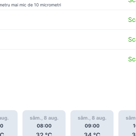
metru mai mic de 10 micrometri
Sc
Sc
Sc
 aug.
sâm., 8 aug.
sâm., 8 aug.
sâm.
00
08:00
09:00
1
C
32
°C
34
°C
3