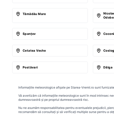
Nicola
Tămădău Mare
Odobe
Spanţov
Cocon
Cetatea Veche
Coslog
Postăvari
Dâlga
Informațiile meteorologice afișate pe Starea-Vremii.ro sunt furnizate
Vă avertizăm că informațiile meteorologice sunt în mod intrinsec nesig
dumneavoastră și pe propriul dumneavoastră risc.
Nu ne asumăm responsabilitatea pentru eventualele prejudicii, pierder
recomandăm să consultați și să verificați multiple surse pentru a ob