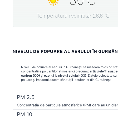
30
˚C
Temperatura resimțită:
26.6
˚C
NIVELUL DE POPUARE AL AERULUI ÎN GURBĂN
Nivelul de poluare al aerului în
Gurbăneşti
se măsoară folosind staț
concentrațiile poluanților atmosferici precum
particulele în susp
carbon (CO)
și
ozonul la nivelul solului (O3)
. Datele colectate sun
poluare și impactul asupra sănătății locuitorilor din
Gurbăneşti
.
PM 2.5
Concentrația de particule atmosferice (PM) care au un dia
PM 10