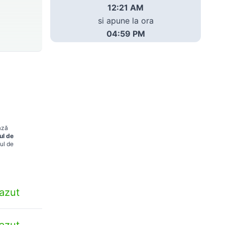
12:21 AM
si apune la ora
04:59 PM
ază
ul de
ul de
azut
azut