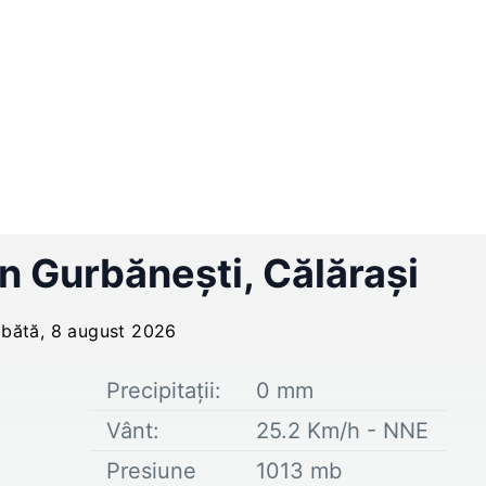
în
Gurbăneşti
,
Călărași
bătă, 8 august 2026
Precipitații:
0
mm
Vânt:
25.2
Km/h -
NNE
Presiune
1013
mb