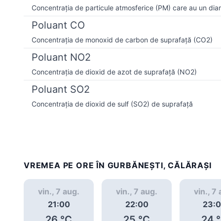
Concentrația de particule atmosferice (PM) care au un dia
Poluant CO
Concentrația de monoxid de carbon de suprafață (CO2)
Poluant NO2
Concentrația de dioxid de azot de suprafață (NO2)
Poluant SO2
Concentrația de dioxid de sulf (SO2) de suprafață
VREMEA PE ORE ÎN GURBĂNEŞTI, CĂLĂRAȘI
vin., 7 aug.
vin., 7 aug.
vin., 7
21:00
22:00
23:
26
°C
25
°C
24
°