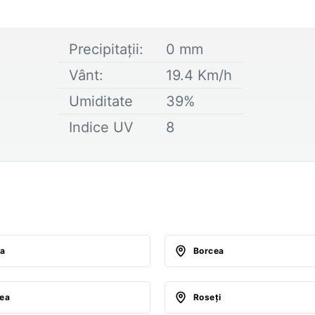
Precipitații:
0
mm
Vânt:
19.4
Km/h
Umiditate
39
%
Indice UV
8
ţa
Borcea
lea
Roseţi