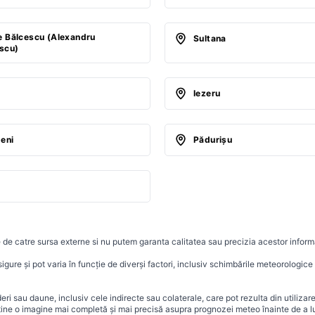
e Bălcescu (Alexandru
Sultana
scu)
i
Iezeru
eni
Pădurişu
 de catre sursa externe si nu putem garanta calitatea sau precizia acestor informa
ure și pot varia în funcție de diverși factori, inclusiv schimbările meteorologice r
i sau daune, inclusiv cele indirecte sau colaterale, care pot rezulta din utilizar
ține o imagine mai completă și mai precisă asupra prognozei meteo înainte de a lu