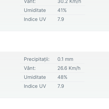
Vânt:
30.2
Km/h
Umiditate
41
%
Indice UV
7.9
Precipitații:
0.1
mm
Vânt:
26.6
Km/h
Umiditate
48
%
Indice UV
7.9