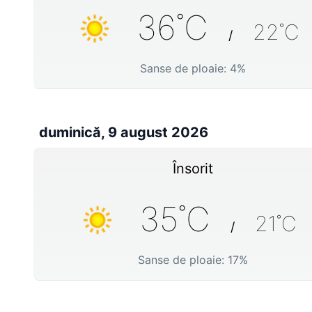
36
˚C
22
˚C
/
Sanse de ploaie:
4
%
duminică, 9 august 2026
Însorit
35
˚C
21
˚C
/
Sanse de ploaie:
17
%