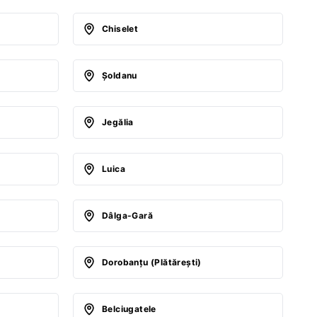
Chiselet
Şoldanu
Jegălia
Luica
Dâlga-Gară
Dorobanţu (Plătăreşti)
Belciugatele