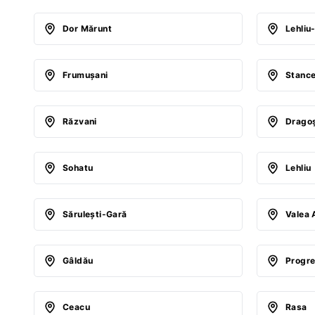
Dor Mărunt
Lehliu
Frumuşani
Stanc
Răzvani
Drago
Sohatu
Lehliu
Săruleşti-Gară
Valea 
Gâldău
Progr
Ceacu
Rasa