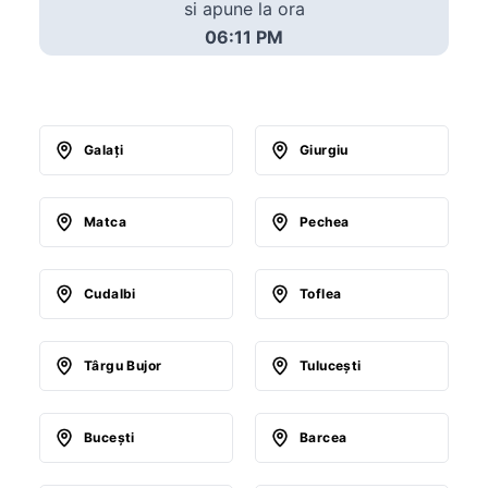
si apune la ora
06:11 PM
Galaţi
Giurgiu
Matca
Pechea
Cudalbi
Toflea
Târgu Bujor
Tuluceşti
Buceşti
Barcea