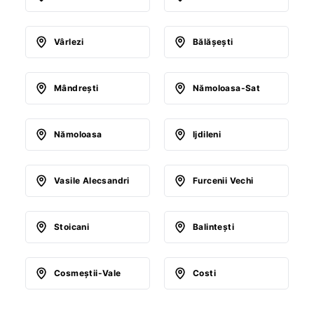
Vârlezi
Bălăşeşti
Mândreşti
Nămoloasa-Sat
Nămoloasa
Ijdileni
Vasile Alecsandri
Furcenii Vechi
Stoicani
Balinteşti
Cosmeştii-Vale
Costi