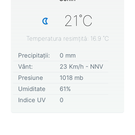
21
˚C
Temperatura resimțită:
16.9
˚C
Precipitații:
0
mm
Vânt:
23
Km/h -
NNV
Presiune
1018
mb
Umiditate
61
%
Indice UV
0