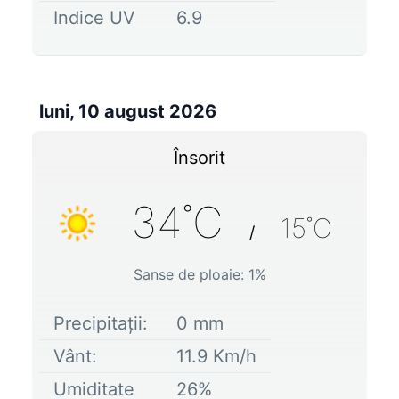
Indice UV
6.9
luni, 10 august 2026
Însorit
34
˚C
15
˚C
/
Sanse de ploaie:
1
%
Precipitații:
0
mm
Vânt:
11.9
Km/h
Umiditate
26
%