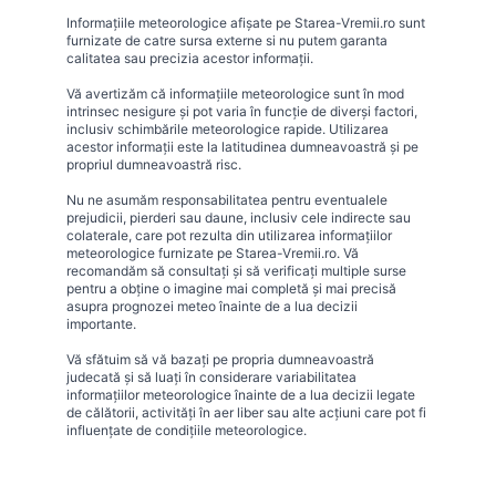
Informațiile meteorologice afișate pe Starea-Vremii.ro sunt
furnizate de catre sursa externe si nu putem garanta
calitatea sau precizia acestor informații.
Vă avertizăm că informațiile meteorologice sunt în mod
intrinsec nesigure și pot varia în funcție de diverși factori,
inclusiv schimbările meteorologice rapide. Utilizarea
acestor informații este la latitudinea dumneavoastră și pe
propriul dumneavoastră risc.
Nu ne asumăm responsabilitatea pentru eventualele
prejudicii, pierderi sau daune, inclusiv cele indirecte sau
colaterale, care pot rezulta din utilizarea informațiilor
meteorologice furnizate pe Starea-Vremii.ro. Vă
recomandăm să consultați și să verificați multiple surse
pentru a obține o imagine mai completă și mai precisă
asupra prognozei meteo înainte de a lua decizii
importante.
Vă sfătuim să vă bazați pe propria dumneavoastră
judecată și să luați în considerare variabilitatea
informațiilor meteorologice înainte de a lua decizii legate
de călătorii, activități în aer liber sau alte acțiuni care pot fi
influențate de condițiile meteorologice.