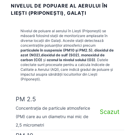
NIVELUL DE POPUARE AL AERULUI ÎN
LIEŞTI (PRIPONEŞTI), GALAȚI
Nivelul de poluare al aerului în
Lieşti (Priponeşti)
se
măsoară folosind stații de monitorizare amplasate în
diverse locații din
Galați
. Aceste stații detectează
concentrațiile poluanților atmosferici precum
particulele în suspensie (PM10 și PM2.5)
,
dioxidul de
azot (NO2)
,
dioxidul de sulf (SO2)
,
monoxidul de
carbon (CO)
și
ozonul la nivelul solului (O3)
. Datele
colectate sunt procesate pentru a calcula Indicele de
Calitate a Aerului (AQI), care indică gradul de poluare și
impactul asupra sănătății locuitorilor din
Lieşti
(Priponeşti)
.
PM 2.5
Concentrația de particule atmosferice
Scazut
(PM) care au un diametru mai mic de
2,5 micrometri