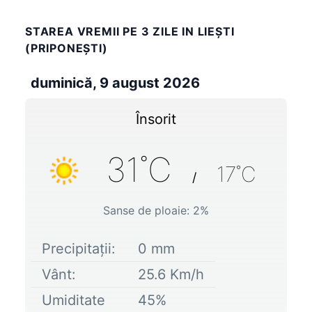
STAREA VREMII PE 3 ZILE IN LIEŞTI
(PRIPONEŞTI)
duminică, 9 august 2026
Însorit
31
˚C
17
˚C
/
Sanse de ploaie:
2
%
Precipitații:
0
mm
Vânt:
25.6
Km/h
Umiditate
45
%