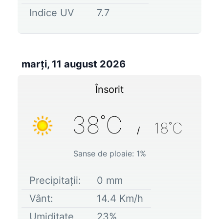
Indice UV
7.7
marți, 11 august 2026
Însorit
38
˚C
18
˚C
/
Sanse de ploaie:
1
%
Precipitații:
0
mm
Vânt:
14.4
Km/h
Umiditate
23
%