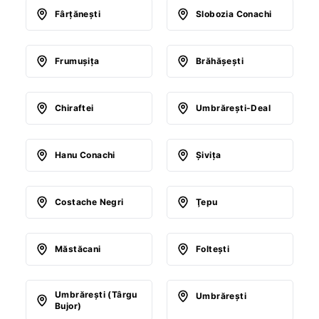
Fârţăneşti
Slobozia Conachi
Frumuşiţa
Brăhăşeşti
Chiraftei
Umbrăreşti-Deal
Hanu Conachi
Şiviţa
Costache Negri
Ţepu
Măstăcani
Folteşti
Umbrăreşti (Târgu
Umbrăreşti
Bujor)