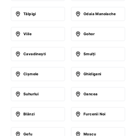
Tălpigi
Odaia Manolache
Viile
Gohor
Cavadineşti
Smulţi
Cişmele
Ghidigeni
Suhurlui
Oancea
Blânzi
Furcenii Noi
Gefu
Moscu