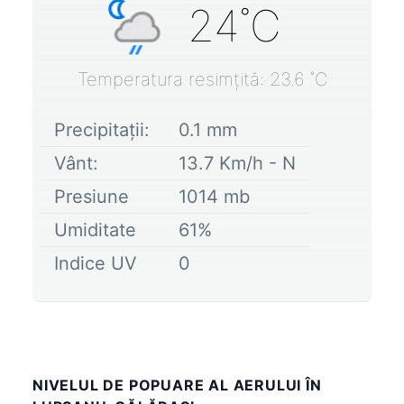
24
˚C
Temperatura resimțită:
23.6
˚C
Precipitații:
0.1
mm
Vânt:
13.7
Km/h -
N
Presiune
1014
mb
Umiditate
61
%
Indice UV
0
NIVELUL DE POPUARE AL AERULUI ÎN