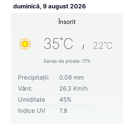
duminică, 9 august 2026
Însorit
35
˚C
22
˚C
/
Sanse de ploaie:
17
%
Precipitații:
0.08
mm
Vânt:
26.3
Km/h
Umiditate
45
%
Indice UV
7.8