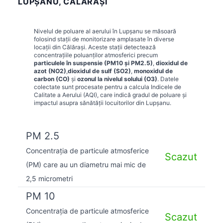
LUPŞANU, CĂLĂRAȘI
Nivelul de poluare al aerului în
Lupşanu
se măsoară
folosind stații de monitorizare amplasate în diverse
locații din
Călărași
. Aceste stații detectează
concentrațiile poluanților atmosferici precum
particulele în suspensie (PM10 și PM2.5)
,
dioxidul de
azot (NO2)
,
dioxidul de sulf (SO2)
,
monoxidul de
carbon (CO)
și
ozonul la nivelul solului (O3)
. Datele
colectate sunt procesate pentru a calcula Indicele de
Calitate a Aerului (AQI), care indică gradul de poluare și
impactul asupra sănătății locuitorilor din
Lupşanu
.
PM 2.5
Concentrația de particule atmosferice
Scazut
(PM) care au un diametru mai mic de
2,5 micrometri
PM 10
Concentrația de particule atmosferice
Scazut