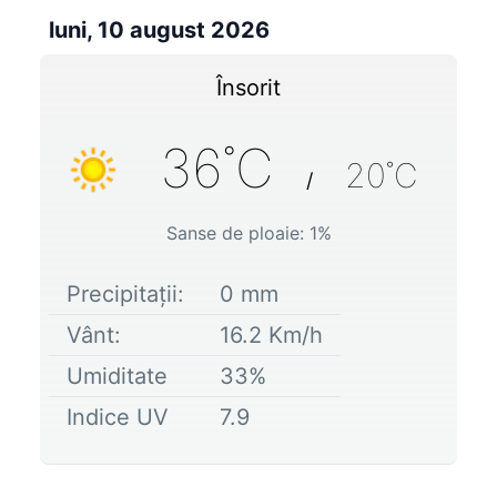
luni, 10 august 2026
Însorit
36
˚C
20
˚C
/
Sanse de ploaie:
1
%
Precipitații:
0
mm
Vânt:
16.2
Km/h
Umiditate
33
%
Indice UV
7.9