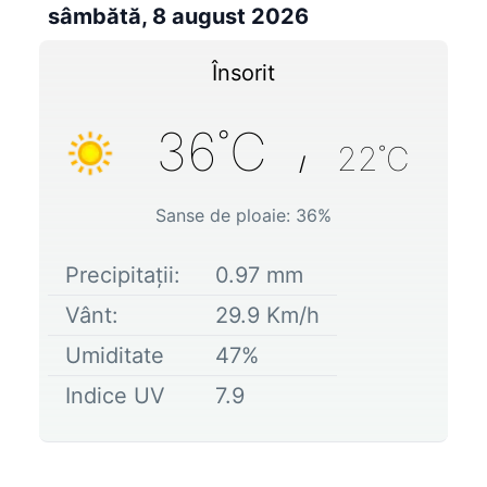
sâmbătă, 8 august 2026
Însorit
36
˚C
22
˚C
/
Sanse de ploaie:
36
%
Precipitații:
0.97
mm
Vânt:
29.9
Km/h
Umiditate
47
%
Indice UV
7.9