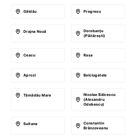
Gâldău
Progresu
Dorobanţu
Drajna Nouă
(Plătăreşti)
Ceacu
Rasa
Aprozi
Belciugatele
Nicolae Bălcescu
Tămădău Mare
(Alexandru
Odobescu)
Constantin
Sultana
Brâncoveanu