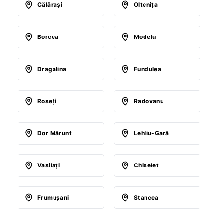
Călăraşi
Olteniţa
Borcea
Modelu
Dragalina
Fundulea
Roseţi
Radovanu
Dor Mărunt
Lehliu-Gară
Vasilaţi
Chiselet
Frumuşani
Stancea