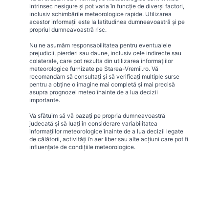
intrinsec nesigure și pot varia în funcție de diverși factori,
inclusiv schimbările meteorologice rapide. Utilizarea
acestor informații este la latitudinea dumneavoastră și pe
propriul dumneavoastră risc.
Nu ne asumăm responsabilitatea pentru eventualele
prejudicii, pierderi sau daune, inclusiv cele indirecte sau
colaterale, care pot rezulta din utilizarea informațiilor
meteorologice furnizate pe Starea-Vremii.ro. Vă
recomandăm să consultați și să verificați multiple surse
pentru a obține o imagine mai completă și mai precisă
asupra prognozei meteo înainte de a lua decizii
importante.
Vă sfătuim să vă bazați pe propria dumneavoastră
judecată și să luați în considerare variabilitatea
informațiilor meteorologice înainte de a lua decizii legate
de călătorii, activități în aer liber sau alte acțiuni care pot fi
influențate de condițiile meteorologice.