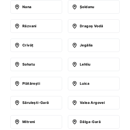
Nana
Şoldanu
Răzvani
Dragoş Vodă
Crivăţ
Jegălia
Sohatu
Lehliu
Plătăreşti
Luica
Săruleşti-Gară
Valea Argovei
Mitreni
Dâlga-Gară