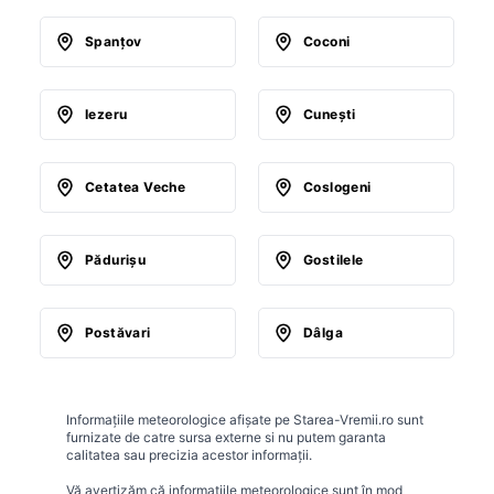
Spanţov
Coconi
Iezeru
Cuneşti
Cetatea Veche
Coslogeni
Pădurişu
Gostilele
Postăvari
Dâlga
Informațiile meteorologice afișate pe Starea-Vremii.ro sunt
furnizate de catre sursa externe si nu putem garanta
calitatea sau precizia acestor informații.
Vă avertizăm că informațiile meteorologice sunt în mod