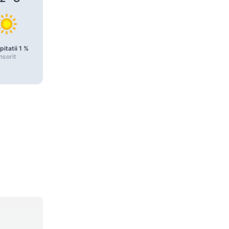
pitatii
1
%
Precipitatii
1
%
Precipitatii
1
%
nsorit
Însorit
Însorit