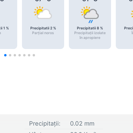
ii
1
%
Precipitatii
2
%
Precipitatii
8
%
Preci
n
Parțial noros
Precipitații izolate
Î
în apropiere
Precipitații:
0.02
mm