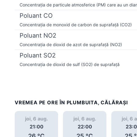
Concentrația de particule atmosferice (PM) care au un dia
Poluant CO
Concentrația de monoxid de carbon de suprafață (CO2)
Poluant NO2
Concentrația de dioxid de azot de suprafață (NO2)
Poluant SO2
Concentrația de dioxid de sulf (SO2) de suprafață
VREMEA PE ORE ÎN PLUMBUITA, CĂLĂRAȘI
joi, 6 aug.
joi, 6 aug.
joi, 6 
21:00
22:00
23:
26
°C
25
°C
25
°