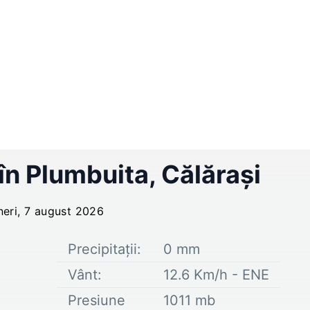
 în
Plumbuita
,
Călărași
neri, 7 august 2026
Precipitații:
0
mm
Vânt:
12.6
Km/h -
ENE
Presiune
1011
mb