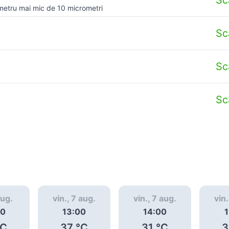
metru mai mic de 10 micrometri
Sc
Sc
Sc
aug.
vin., 7 aug.
vin., 7 aug.
vin.
00
13:00
14:00
1
C
37
°C
31
°C
3