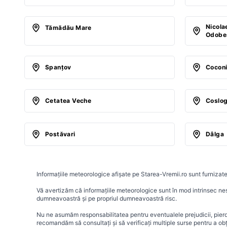
Nicola
Tămădău Mare
Odobe
Spanţov
Cocon
Cetatea Veche
Coslog
Postăvari
Dâlga
Informațiile meteorologice afișate pe Starea-Vremii.ro sunt furnizate
Vă avertizăm că informațiile meteorologice sunt în mod intrinsec nesig
dumneavoastră și pe propriul dumneavoastră risc.
Nu ne asumăm responsabilitatea pentru eventualele prejudicii, pierder
recomandăm să consultați și să verificați multiple surse pentru a ob