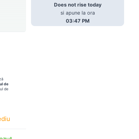
Does not rise today
si apune la ora
03:47 PM
ază
ul de
ul de
diu
azut