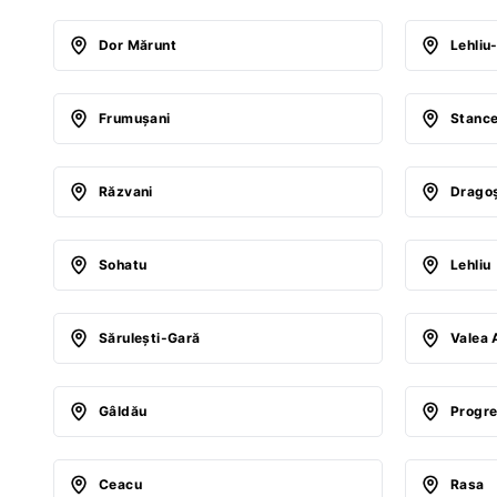
Dor Mărunt
Lehliu
Frumuşani
Stanc
Răzvani
Drago
Sohatu
Lehliu
Săruleşti-Gară
Valea 
Gâldău
Progr
Ceacu
Rasa