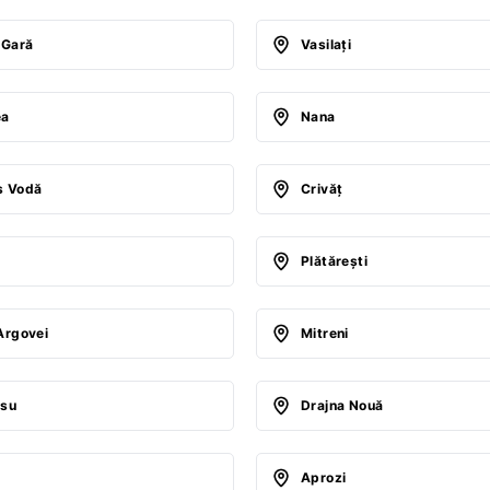
-Gară
Vasilaţi
ea
Nana
ş Vodă
Crivăţ
Plătăreşti
Argovei
Mitreni
esu
Drajna Nouă
Aprozi