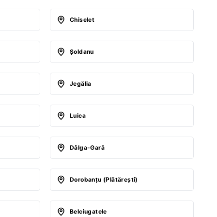
Chiselet
Şoldanu
Jegălia
Luica
Dâlga-Gară
Dorobanţu (Plătăreşti)
Belciugatele