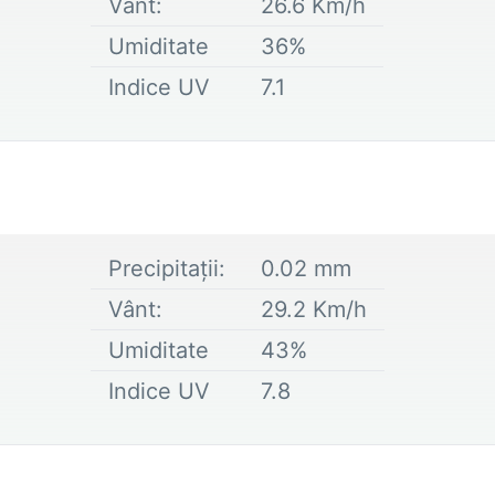
Vânt:
26.6
Km/h
Umiditate
36
%
Indice UV
7.1
Precipitații:
0.02
mm
Vânt:
29.2
Km/h
Umiditate
43
%
Indice UV
7.8