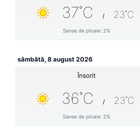
37
˚C
23
˚C
/
Sanse de ploaie:
2
%
sâmbătă, 8 august 2026
Însorit
36
˚C
23
˚C
/
Sanse de ploaie:
2
%