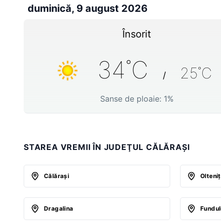
duminică, 9 august 2026
Însorit
34
˚C
25
˚C
/
Sanse de ploaie:
1
%
STAREA VREMII ÎN JUDEŢUL CĂLĂRAȘI
Călăraşi
Olteni
Dragalina
Fundu