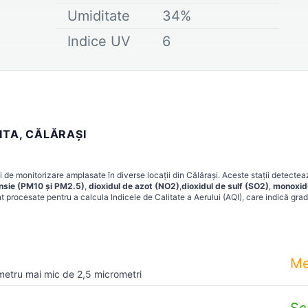
Umiditate
34
%
Indice UV
6
ITA, CĂLĂRAȘI
i de monitorizare amplasate în diverse locații din
Călărași
. Aceste stații detecte
ensie (PM10 și PM2.5)
,
dioxidul de azot (NO2)
,
dioxidul de sulf (SO2)
,
monoxid
t procesate pentru a calcula Indicele de Calitate a Aerului (AQI), care indică grad
Me
metru mai mic de 2,5 micrometri
Sc