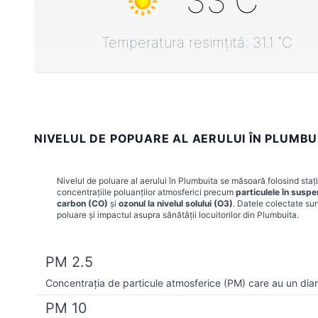
33
˚C
Temperatura resimțită:
31.1
˚C
NIVELUL DE POPUARE AL AERULUI ÎN PLUMBU
Nivelul de poluare al aerului în
Plumbuita
se măsoară folosind stați
concentrațiile poluanților atmosferici precum
particulele în susp
carbon (CO)
și
ozonul la nivelul solului (O3)
. Datele colectate sun
poluare și impactul asupra sănătății locuitorilor din
Plumbuita
.
PM 2.5
Concentrația de particule atmosferice (PM) care au un dia
PM 10