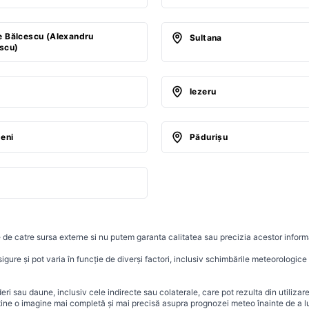
e Bălcescu (Alexandru
Sultana
scu)
i
Iezeru
eni
Pădurişu
 de catre sursa externe si nu putem garanta calitatea sau precizia acestor informa
ure și pot varia în funcție de diverși factori, inclusiv schimbările meteorologice r
i sau daune, inclusiv cele indirecte sau colaterale, care pot rezulta din utilizar
ține o imagine mai completă și mai precisă asupra prognozei meteo înainte de a lu