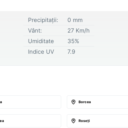
Precipitații:
0
mm
Vânt:
27
Km/h
Umiditate
35
%
Indice UV
7.9
ţa
Borcea
lea
Roseţi