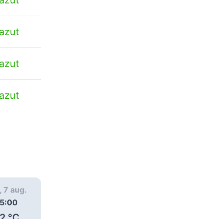
azut
azut
azut
, 7 aug.
vin., 7 aug.
vin., 7 aug.
5:00
16:00
17:00
2
°C
31
°C
30
°C