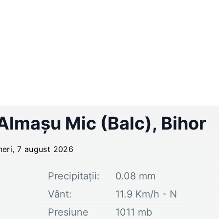
Almaşu Mic (Balc)
,
Bihor
neri, 7 august 2026
Precipitații:
0.08
mm
Vânt:
11.9
Km/h -
N
Presiune
1011
mb