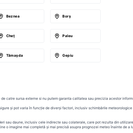
Beznea
Borş
Cheţ
Paleu
Tămaşda
Gepiu
 de catre sursa externe si nu putem garanta calitatea sau precizia acestor informa
ure și pot varia în funcție de diverși factori, inclusiv schimbările meteorologice r
i sau daune, inclusiv cele indirecte sau colaterale, care pot rezulta din utilizar
ține o imagine mai completă și mai precisă asupra prognozei meteo înainte de a lu