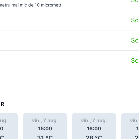
metru mai mic de 10 micrometri
Sc
Sc
Sc
OR
aug.
vin., 7 aug.
vin., 7 aug.
vin.
00
15:00
16:00
1
C
31
°C
28
°C
2