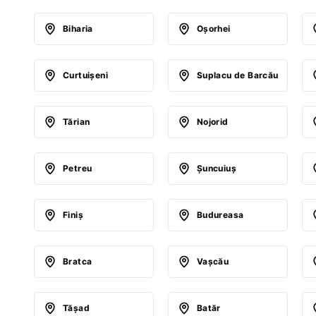
Biharia
Oşorhei
Curtuişeni
Suplacu de Barcău
Tărian
Nojorid
Petreu
Şuncuiuş
Finiş
Budureasa
Bratca
Vaşcău
Tăşad
Batăr