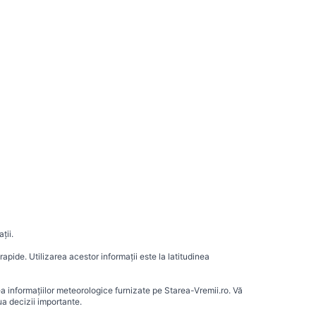
ții.
apide. Utilizarea acestor informații este la latitudinea
ea informațiilor meteorologice furnizate pe Starea-Vremii.ro. Vă
a decizii importante.