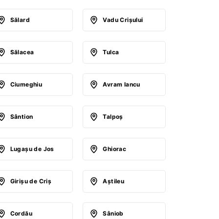
Sălard
Vadu Crişului
Sălacea
Tulca
Ciumeghiu
Avram Iancu
Sântion
Talpoş
Lugaşu de Jos
Ghiorac
Girişu de Criş
Aştileu
Cordău
Sâniob