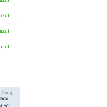
azut
azut
azut
, 7 aug.
vin., 7 aug.
vin., 7 aug.
7:00
18:00
19:00
4
°C
21
°C
20
°C