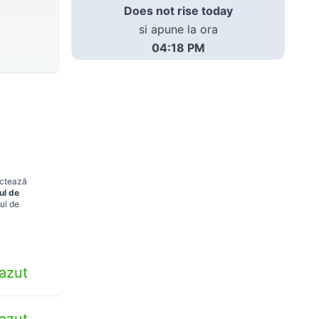
Does not rise today
si apune la ora
04:18 PM
ectează
ul de
ul de
azut
azut