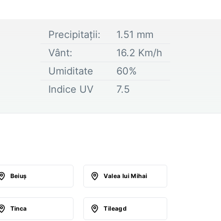
Precipitații:
1.51
mm
Vânt:
16.2
Km/h
Umiditate
60
%
Indice UV
7.5
Beiuş
Valea lui Mihai
Tinca
Tileagd