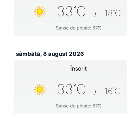
33
˚C
18
˚C
/
Sanse de ploaie:
57
%
sâmbătă, 8 august 2026
Însorit
33
˚C
16
˚C
/
Sanse de ploaie:
57
%