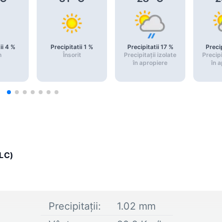
ii
4
%
Precipitatii
1
%
Precipitatii
17
%
Precip
n
Însorit
Precipitații izolate
Precipi
în apropiere
în 
LC)
Precipitații:
1.02
mm