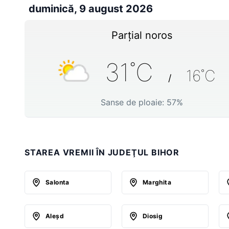
duminică, 9 august 2026
Parțial noros
31
˚C
16
˚C
/
Sanse de ploaie:
57
%
STAREA VREMII ÎN JUDEŢUL BIHOR
Salonta
Marghita
Aleşd
Diosig