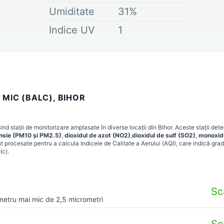
Umiditate
31
%
Indice UV
1
 MIC (BALC), BIHOR
nd stații de monitorizare amplasate în diverse locații din
Bihor
. Aceste stații det
ensie (PM10 și PM2.5)
,
dioxidul de azot (NO2)
,
dioxidul de sulf (SO2)
,
monoxid
t procesate pentru a calcula Indicele de Calitate a Aerului (AQI), care indică grad
lc)
.
Sc
metru mai mic de 2,5 micrometri
Sc