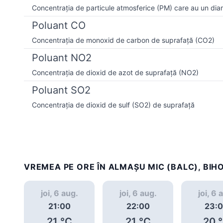
Concentrația de particule atmosferice (PM) care au un dia
Poluant CO
Concentrația de monoxid de carbon de suprafață (CO2)
Poluant NO2
Concentrația de dioxid de azot de suprafață (NO2)
Poluant SO2
Concentrația de dioxid de sulf (SO2) de suprafață
VREMEA PE ORE ÎN ALMAŞU MIC (BALC), BIH
joi, 6 aug.
joi, 6 aug.
joi, 6 
21:00
22:00
23:
21
°C
21
°C
20
°