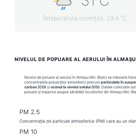
31
˚C
Temperatura resimțită:
29.4
˚C
NIVELUL DE POPUARE AL AERULUI ÎN ALMAŞU
Nivelul de poluare al aerului în
Almaşu Mic (Balc)
se măsoară folosi
concentrațiile poluanților atmosferici precum
particulele în susp
carbon (CO)
și
ozonul la nivelul solului (O3)
. Datele colectate sun
poluare și impactul asupra sănătății locuitorilor din
Almaşu Mic (Ba
PM 2.5
Concentrația de particule atmosferice (PM) care au un dia
PM 10