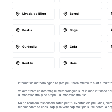
Livada de Bihor
Borod
Peştiş
Bogei
Gurbediu
Cefa
Rontău
Haieu
Informațiile meteorologice afișate pe Starea-Vremii.ro sunt furnizate
Vă avertizăm că informațiile meteorologice sunt în mod intrinsec nesig
dumneavoastră și pe propriul dumneavoastră risc.
Nu ne asumăm responsabilitatea pentru eventualele prejudicii, pierder
recomandăm să consultați și să verificați multiple surse pentru a ob