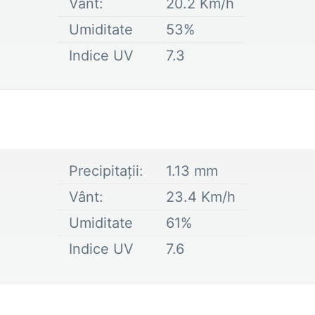
Vânt:
20.2
Km/h
Umiditate
53
%
Indice UV
7.3
Precipitații:
1.13
mm
Vânt:
23.4
Km/h
Umiditate
61
%
Indice UV
7.6