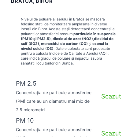
BRATCA, BIHOR
Nivelul de poluare al aerului în
Bratca
se măsoară
folosind stații de monitorizare amplasate în diverse
locații din
Bihor
. Aceste stații detectează concentrațiile
poluanților atmosferici precum
particulele în suspensie
(PM10 și PM2.5)
,
dioxidul de azot (NO2)
,
dioxidul de
sulf (SO2)
,
monoxidul de carbon (CO)
și
ozonul la
nivelul solului (O3)
. Datele colectate sunt procesate
pentru a calcula Indicele de Calitate a Aerului (AQI),
care indică gradul de poluare și impactul asupra
sănătății locuitorilor din
Bratca
.
PM 2.5
Concentrația de particule atmosferice
Scazut
(PM) care au un diametru mai mic de
2,5 micrometri
PM 10
Concentrația de particule atmosferice
Scazut