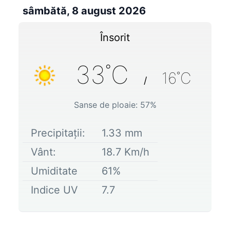
sâmbătă, 8 august 2026
Însorit
33
˚C
16
˚C
/
Sanse de ploaie:
57
%
Precipitații:
1.33
mm
Vânt:
18.7
Km/h
Umiditate
61
%
Indice UV
7.7