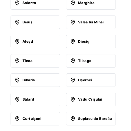
Salonta
Marghita
Beiuş
Valea lui Mihai
Aleşd
Diosig
Tinca
Tileagd
Biharia
Oşorhei
Sălard
Vadu Crişului
Curtuişeni
Suplacu de Barcău