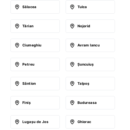
Sălacea
Tulca
Tărian
Nojorid
Ciumeghiu
Avram Iancu
Petreu
Şuncuiuş
Sântion
Talpoş
Finiş
Budureasa
Lugaşu de Jos
Ghiorac