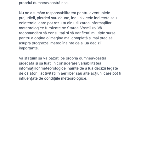
propriul dumneavoastră risc.
Nu ne asumăm responsabilitatea pentru eventualele
prejudicii, pierderi sau daune, inclusiv cele indirecte sau
colaterale, care pot rezulta din utilizarea informațiilor
meteorologice furnizate pe Starea-Vremii.ro. Vă
recomandăm să consultați și să verificați multiple surse
pentru a obține o imagine mai completă și mai precisă
asupra prognozei meteo înainte de a lua decizii
importante.
Vă sfătuim să vă bazați pe propria dumneavoastră
judecată și să luați în considerare variabilitatea
informațiilor meteorologice înainte de a lua decizii legate
de călătorii, activități în aer liber sau alte acțiuni care pot fi
influențate de condițiile meteorologice.