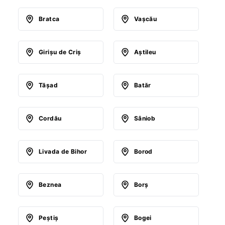
Bratca
Vaşcău
Girişu de Criş
Aştileu
Tăşad
Batăr
Cordău
Sâniob
Livada de Bihor
Borod
Beznea
Borş
Peştiş
Bogei