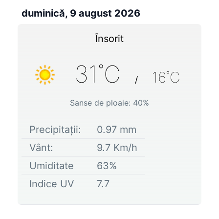
duminică, 9 august 2026
Însorit
31
˚C
16
˚C
/
Sanse de ploaie:
40
%
Precipitații:
0.97
mm
Vânt:
9.7
Km/h
Umiditate
63
%
Indice UV
7.7