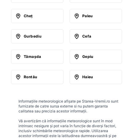
Cheţ
Paleu
Gurbediu
Cefa
Tămaşda
Gepiu
Rontău
Haieu
Informațiile meteorologice afișate pe Starea-Vremii.ro sunt
furnizate de catre sursa externe si nu putem garanta
calitatea sau precizia acestor informații.
Vă avertizăm că informațiile meteorologice sunt în mod
intrinsec nesigure și pot varia în funcție de diverși factori,
inclusiv schimbările meteorologice rapide. Utilizarea
acestor informații este la latitudinea dumneavoastră și pe