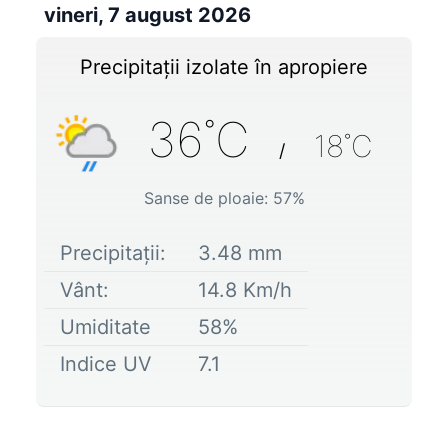
vineri, 7 august 2026
Precipitații izolate în apropiere
36
˚C
18
˚C
/
Sanse de ploaie:
57
%
Precipitații:
3.48
mm
Vânt:
14.8
Km/h
Umiditate
58
%
Indice UV
7.1