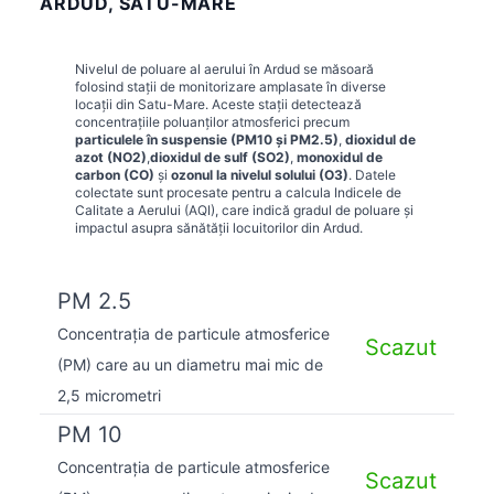
ARDUD, SATU-MARE
Nivelul de poluare al aerului în
Ardud
se măsoară
folosind stații de monitorizare amplasate în diverse
locații din
Satu-Mare
. Aceste stații detectează
concentrațiile poluanților atmosferici precum
particulele în suspensie (PM10 și PM2.5)
,
dioxidul de
azot (NO2)
,
dioxidul de sulf (SO2)
,
monoxidul de
carbon (CO)
și
ozonul la nivelul solului (O3)
. Datele
colectate sunt procesate pentru a calcula Indicele de
Calitate a Aerului (AQI), care indică gradul de poluare și
impactul asupra sănătății locuitorilor din
Ardud
.
PM 2.5
Concentrația de particule atmosferice
Scazut
(PM) care au un diametru mai mic de
2,5 micrometri
PM 10
Concentrația de particule atmosferice
Scazut