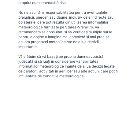
propriul dumneavoastră risc.
Nu ne asumăm responsabilitatea pentru eventualele
prejudicii, pierderi sau daune, inclusiv cele indirecte sau
colaterale, care pot rezulta din utilizarea informațiilor
meteorologice furnizate pe Starea-Vremii.ro. Vă
recomandăm să consultați și să verificați multiple surse
pentru a obține o imagine mai completă și mai precisă
asupra prognozei meteo înainte de a lua decizii
importante.
Vă sfătuim să vă bazați pe propria dumneavoastră
judecată și să luați în considerare variabilitatea
informațiilor meteorologice înainte de a lua decizii legate
de călătorii, activități în aer liber sau alte acțiuni care pot fi
influențate de condițiile meteorologice.