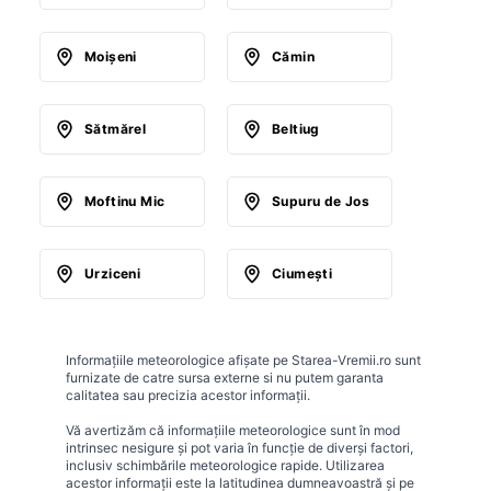
Moişeni
Cămin
Sătmărel
Beltiug
Moftinu Mic
Supuru de Jos
Urziceni
Ciumeşti
Informațiile meteorologice afișate pe Starea-Vremii.ro sunt
furnizate de catre sursa externe si nu putem garanta
calitatea sau precizia acestor informații.
Vă avertizăm că informațiile meteorologice sunt în mod
intrinsec nesigure și pot varia în funcție de diverși factori,
inclusiv schimbările meteorologice rapide. Utilizarea
acestor informații este la latitudinea dumneavoastră și pe