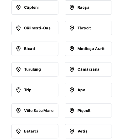
Căpleni
Racşa
Călineşti-Oaş
Târşolţ
Bixad
Medieşu Aurit
Turulung
Cămărzana
Trip
Apa
Viile Satu Mare
Pişcolt
Bătarci
Vetiş