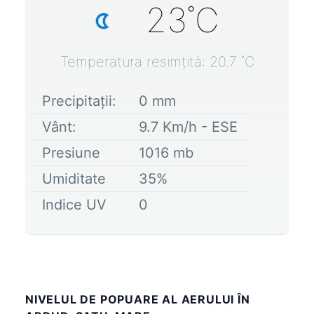
23
˚C
Temperatura resimțită:
20.7
˚C
Precipitații:
0
mm
Vânt:
9.7
Km/h -
ESE
Presiune
1016
mb
Umiditate
35
%
Indice UV
0
NIVELUL DE POPUARE AL AERULUI ÎN