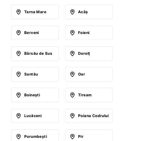
Tarna Mare
Acâş
Berveni
Foieni
Bârsău de Sus
Dorolţ
Santău
Oar
Boineşti
Tiream
Lucăceni
Poiana Codrului
Porumbeşti
Pir