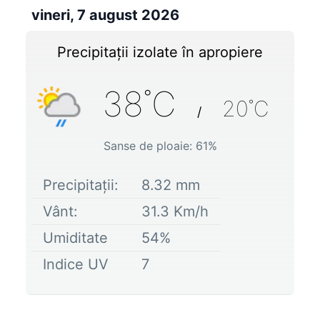
vineri, 7 august 2026
Precipitații izolate în apropiere
38
˚C
20
˚C
/
Sanse de ploaie:
61
%
Precipitații:
8.32
mm
Vânt:
31.3
Km/h
Umiditate
54
%
Indice UV
7