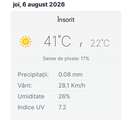
joi, 6 august 2026
Însorit
41
˚C
22
˚C
/
Sanse de ploaie:
17
%
Precipitații:
0.08
mm
Vânt:
28.1
Km/h
Umiditate
26
%
Indice UV
7.2