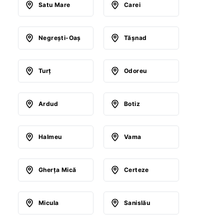
Satu Mare
Carei
Negreşti-Oaş
Tăşnad
Turţ
Odoreu
Ardud
Botiz
Halmeu
Vama
Gherţa Mică
Certeze
Micula
Sanislău