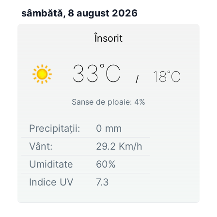
sâmbătă, 8 august 2026
Însorit
33
˚C
18
˚C
/
Sanse de ploaie:
4
%
Precipitații:
0
mm
Vânt:
29.2
Km/h
Umiditate
60
%
Indice UV
7.3