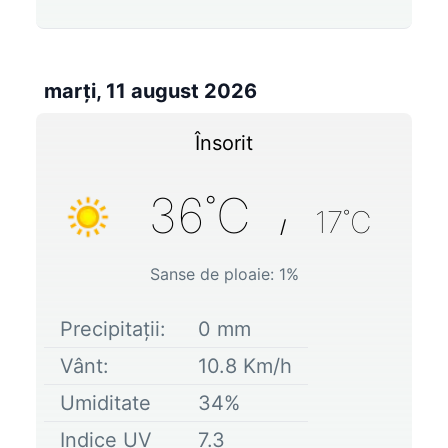
marți, 11 august 2026
Însorit
36
˚C
17
˚C
/
Sanse de ploaie:
1
%
Precipitații:
0
mm
Vânt:
10.8
Km/h
Umiditate
34
%
Indice UV
7.3