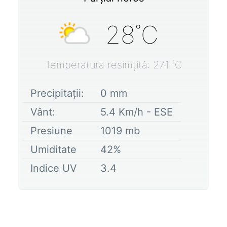
28
˚C
Temperatura resimțită:
27.1
˚C
Precipitații:
0
mm
Vânt:
5.4
Km/h -
ESE
Presiune
1019
mb
Umiditate
42
%
Indice UV
3.4