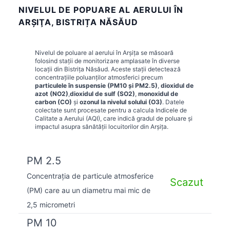
NIVELUL DE POPUARE AL AERULUI ÎN
ARŞIŢA, BISTRIȚA NĂSĂUD
Nivelul de poluare al aerului în
Arşiţa
se măsoară
folosind stații de monitorizare amplasate în diverse
locații din
Bistrița Năsăud
. Aceste stații detectează
concentrațiile poluanților atmosferici precum
particulele în suspensie (PM10 și PM2.5)
,
dioxidul de
azot (NO2)
,
dioxidul de sulf (SO2)
,
monoxidul de
carbon (CO)
și
ozonul la nivelul solului (O3)
. Datele
colectate sunt procesate pentru a calcula Indicele de
Calitate a Aerului (AQI), care indică gradul de poluare și
impactul asupra sănătății locuitorilor din
Arşiţa
.
PM 2.5
Concentrația de particule atmosferice
Scazut
(PM) care au un diametru mai mic de
2,5 micrometri
PM 10