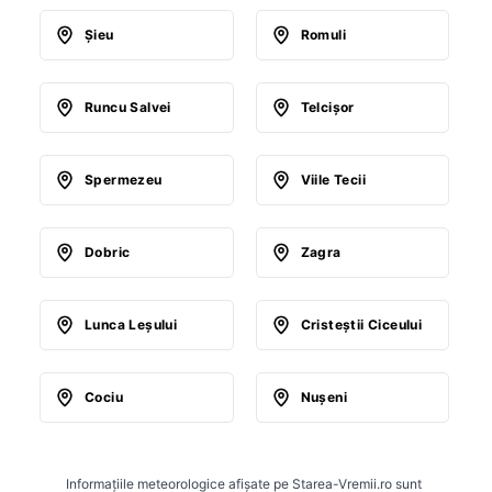
Şieu
Romuli
Runcu Salvei
Telcişor
Spermezeu
Viile Tecii
Dobric
Zagra
Lunca Leşului
Cristeştii Ciceului
Cociu
Nuşeni
Informațiile meteorologice afișate pe Starea-Vremii.ro sunt