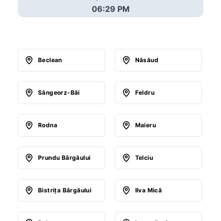
06:29 PM
Beclean
Năsăud
Sângeorz-Băi
Feldru
Rodna
Maieru
Prundu Bârgăului
Telciu
Bistriţa Bârgăului
Ilva Mică