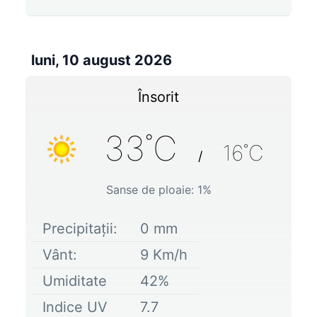
luni, 10 august 2026
Însorit
33
˚C
16
˚C
/
Sanse de ploaie:
1
%
Precipitații:
0
mm
Vânt:
9
Km/h
Umiditate
42
%
Indice UV
7.7