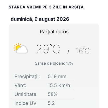
STAREA VREMII PE 3 ZILE IN ARŞIŢA
duminică, 9 august 2026
Parțial noros
29
˚C
16
˚C
/
Sanse de ploaie:
17
%
Precipitații:
0.19
mm
Vânt:
15.5
Km/h
Umiditate
58
%
Indice UV
5.2