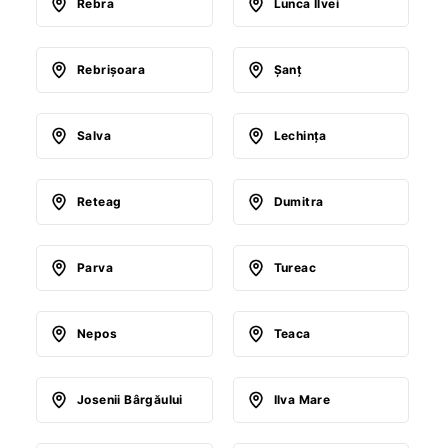
Rebra
Lunca Ilvei
Rebrişoara
Şanţ
Salva
Lechinţa
Reteag
Dumitra
Parva
Tureac
Nepos
Teaca
Josenii Bârgăului
Ilva Mare