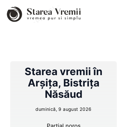
Starea vremii în
Arşiţa
,
Bistrița
Năsăud
duminică, 9 august 2026
Parțial noros