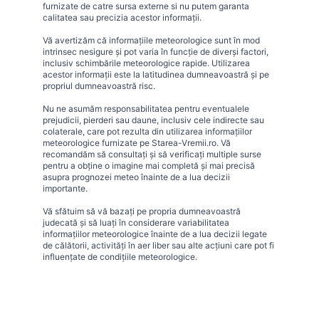
furnizate de catre sursa externe si nu putem garanta
calitatea sau precizia acestor informații.
Vă avertizăm că informațiile meteorologice sunt în mod
intrinsec nesigure și pot varia în funcție de diverși factori,
inclusiv schimbările meteorologice rapide. Utilizarea
acestor informații este la latitudinea dumneavoastră și pe
propriul dumneavoastră risc.
Nu ne asumăm responsabilitatea pentru eventualele
prejudicii, pierderi sau daune, inclusiv cele indirecte sau
colaterale, care pot rezulta din utilizarea informațiilor
meteorologice furnizate pe Starea-Vremii.ro. Vă
recomandăm să consultați și să verificați multiple surse
pentru a obține o imagine mai completă și mai precisă
asupra prognozei meteo înainte de a lua decizii
importante.
Vă sfătuim să vă bazați pe propria dumneavoastră
judecată și să luați în considerare variabilitatea
informațiilor meteorologice înainte de a lua decizii legate
de călătorii, activități în aer liber sau alte acțiuni care pot fi
influențate de condițiile meteorologice.