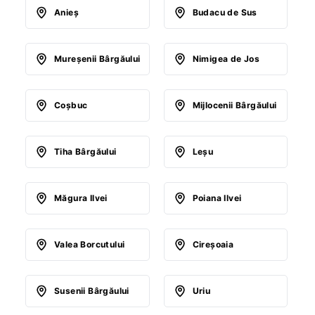
Anieş
Budacu de Sus
Mureşenii Bârgăului
Nimigea de Jos
Coşbuc
Mijlocenii Bârgăului
Tiha Bârgăului
Leşu
Măgura Ilvei
Poiana Ilvei
Valea Borcutului
Cireşoaia
Susenii Bârgăului
Uriu