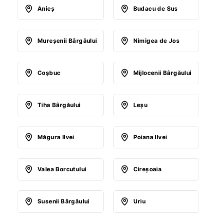
Anieş
Budacu de Sus
Mureşenii Bârgăului
Nimigea de Jos
Coşbuc
Mijlocenii Bârgăului
Tiha Bârgăului
Leşu
Măgura Ilvei
Poiana Ilvei
Valea Borcutului
Cireşoaia
Susenii Bârgăului
Uriu