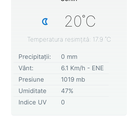
20
˚C
Temperatura resimțită:
17.9
˚C
Precipitații:
0
mm
Vânt:
6.1
Km/h -
ENE
Presiune
1019
mb
Umiditate
47
%
Indice UV
0