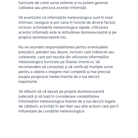
furnizate de catre sursa externe si nu putem garanta
calitatea sau precizia acestor informații.
Vă avertizăm că informațiile meteorologice sunt în mod
intrinsec nesigure și pot varia în funcție de diverși factori,
inclusiv schimbările meteorologice rapide. Utilizarea
acestor informații este la latitudinea dumneavoastră și pe
propriul dumneavoastră risc.
Nu ne asumăm responsabilitatea pentru eventualele
prejudicii, pierderi sau daune, inclusiv cele indirecte sau
colaterale, care pot rezulta din utilizarea informațiilor
meteorologice furnizate pe Starea-Vremii.ro. Vă
recomandăm să consultați și să verificați multiple surse
pentru a obține o imagine mai completă și mai precisă
asupra prognozei meteo înainte de a lua decizii
importante.
Vă sfătuim să vă bazați pe propria dumneavoastră
judecată și să luați în considerare variabilitatea
informațiilor meteorologice înainte de a lua decizii legate
de călătorii, activități în aer liber sau alte acțiuni care pot fi
influențate de condițiile meteorologice.