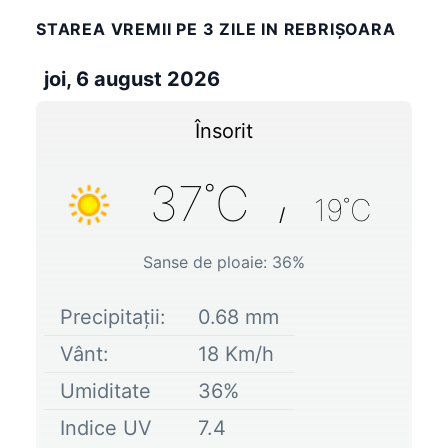
STAREA VREMII PE 3 ZILE IN REBRIŞOARA
joi, 6 august 2026
Însorit
37
˚C
19
˚C
/
Sanse de ploaie:
36
%
Precipitații:
0.68
mm
Vânt:
18
Km/h
Umiditate
36
%
Indice UV
7.4