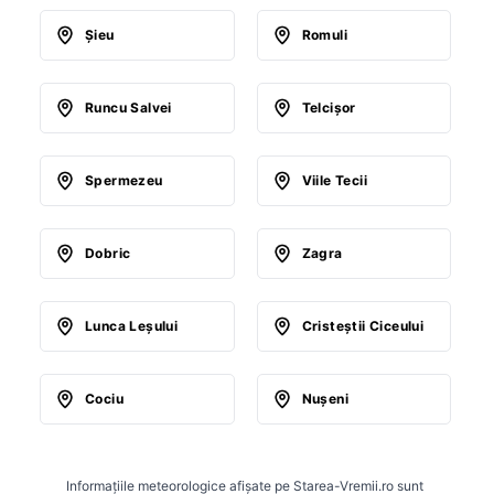
Şieu
Romuli
Runcu Salvei
Telcişor
Spermezeu
Viile Tecii
Dobric
Zagra
Lunca Leşului
Cristeştii Ciceului
Cociu
Nuşeni
Informațiile meteorologice afișate pe Starea-Vremii.ro sunt