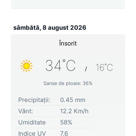
sâmbătă, 8 august 2026
Însorit
34
˚C
16
˚C
/
Sanse de ploaie:
36
%
Precipitații:
0.45
mm
Vânt:
12.2
Km/h
Umiditate
58
%
Indice UV
7.6