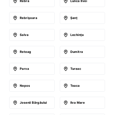
Rebra
Lunca Ilvei
Rebrişoara
Şanţ
Salva
Lechinţa
Reteag
Dumitra
Parva
Tureac
Nepos
Teaca
Josenii Bârgăului
Ilva Mare