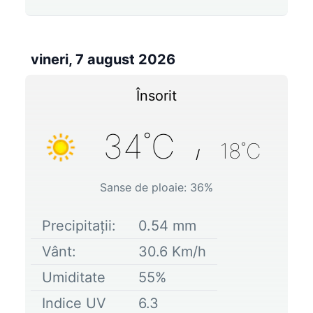
vineri, 7 august 2026
Însorit
34
˚C
18
˚C
/
Sanse de ploaie:
36
%
Precipitații:
0.54
mm
Vânt:
30.6
Km/h
Umiditate
55
%
Indice UV
6.3