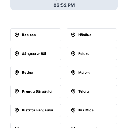
02:52 PM
Beclean
Năsăud
Sângeorz-Băi
Feldru
Rodna
Maieru
Prundu Bârgăului
Telciu
Bistriţa Bârgăului
Ilva Mică