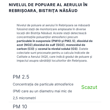
NIVELUL DE POPUARE AL AERULUI ÎN
REBRIŞOARA, BISTRIȚA NĂSĂUD
Nivelul de poluare al aerului în
Rebrişoara
se măsoară
folosind stații de monitorizare amplasate în diverse
locații din
Bistrița Năsăud
. Aceste stații detectează
concentrațiile poluanților atmosferici precum
particulele în suspensie (PM10 și PM2.5)
,
dioxidul de
azot (NO2)
,
dioxidul de sulf (SO2)
,
monoxidul de
carbon (CO)
și
ozonul la nivelul solului (O3)
. Datele
colectate sunt procesate pentru a calcula Indicele de
Calitate a Aerului (AQI), care indică gradul de poluare și
impactul asupra sănătății locuitorilor din
Rebrişoara
.
PM 2.5
Concentrația de particule atmosferice
Scazut
(PM) care au un diametru mai mic de
2,5 micrometri
PM 10