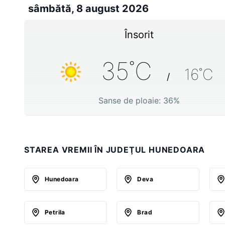
sâmbătă, 8 august 2026
Însorit
35
˚C
16
˚C
/
Sanse de ploaie:
36
%
STAREA VREMII ÎN JUDEŢUL HUNEDOARA
Hunedoara
Deva
Petrila
Brad