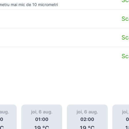
metru mai mic de 10 micrometri
Sc
Sc
Sc
 aug.
joi, 6 aug.
joi, 6 aug.
joi
00
01:00
02:00
0
C
19
°C
19
°C
1