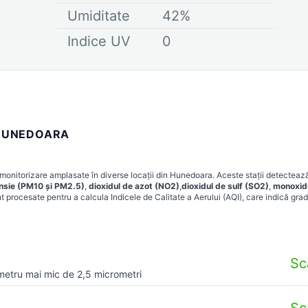
Umiditate
42
%
Indice UV
0
 HUNEDOARA
monitorizare amplasate în diverse locații din
Hunedoara
. Aceste stații detecteaz
ensie (PM10 și PM2.5)
,
dioxidul de azot (NO2)
,
dioxidul de sulf (SO2)
,
monoxid
t procesate pentru a calcula Indicele de Calitate a Aerului (AQI), care indică grad
Sc
metru mai mic de 2,5 micrometri
Sc