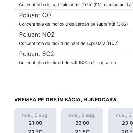
Concentrația de particule atmosferice (PM) care au un dia
Poluant CO
Concentrația de monoxid de carbon de suprafață (CO2)
Poluant NO2
Concentrația de dioxid de azot de suprafață (NO2)
Poluant SO2
Concentrația de dioxid de sulf (SO2) de suprafață
VREMEA PE ORE ÎN BĂCIA, HUNEDOARA
mie., 5 aug.
mie., 5 aug.
mie., 5
21:00
22:00
23:
21
°C
21
°C
20
°