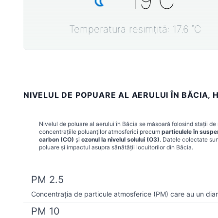
19
˚C
Temperatura resimțită:
17.6
˚C
NIVELUL DE POPUARE AL AERULUI ÎN BĂCIA,
Nivelul de poluare al aerului în
Băcia
se măsoară folosind stații de 
concentrațiile poluanților atmosferici precum
particulele în susp
carbon (CO)
și
ozonul la nivelul solului (O3)
. Datele colectate sun
poluare și impactul asupra sănătății locuitorilor din
Băcia
.
PM 2.5
Concentrația de particule atmosferice (PM) care au un dia
PM 10