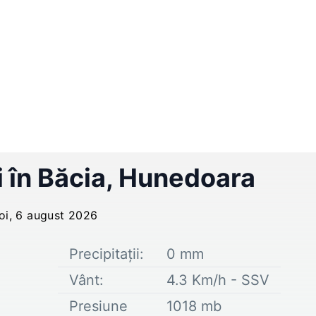
 în
Băcia
,
Hunedoara
joi, 6 august 2026
Precipitații:
0
mm
Vânt:
4.3
Km/h -
SSV
Presiune
1018
mb