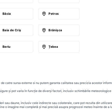
Băcia
Petros
Baia de Criş
Brănişca
Beriu
Ţebea
 de catre sursa externe si nu putem garanta calitatea sau precizia acestor informa
ure și pot varia în funcție de diverși factori, inclusiv schimbările meteorologice r
i sau daune, inclusiv cele indirecte sau colaterale, care pot rezulta din utilizar
ține o imagine mai completă și mai precisă asupra prognozei meteo înainte de a lu