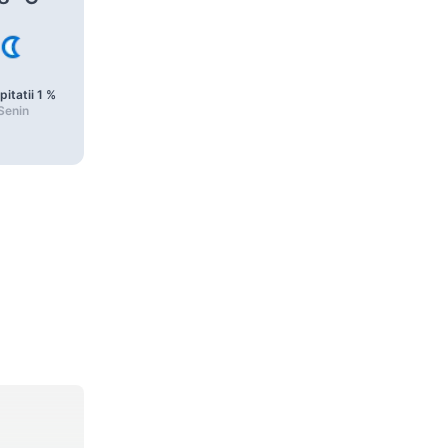
pitatii
1
%
Precipitatii
1
%
Precipitatii
1
%
Senin
Însorit
Însorit