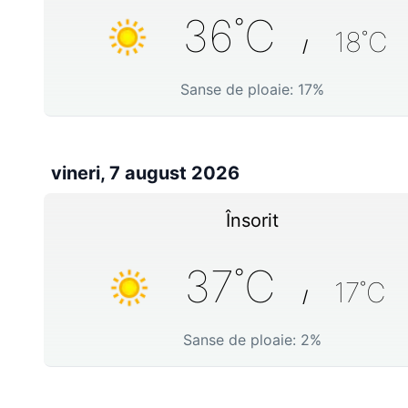
36
˚C
18
˚C
/
Sanse de ploaie:
17
%
vineri, 7 august 2026
Însorit
37
˚C
17
˚C
/
Sanse de ploaie:
2
%