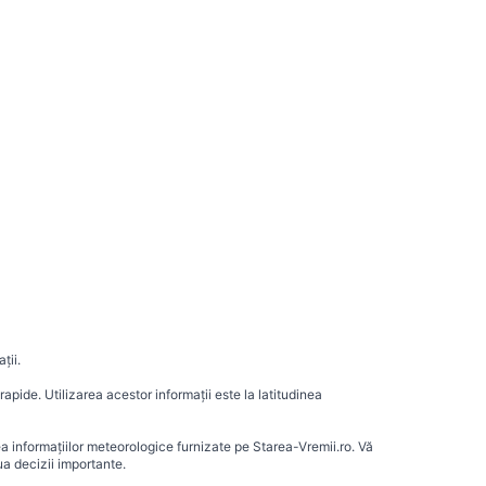
ții.
apide. Utilizarea acestor informații este la latitudinea
ea informațiilor meteorologice furnizate pe Starea-Vremii.ro. Vă
a decizii importante.