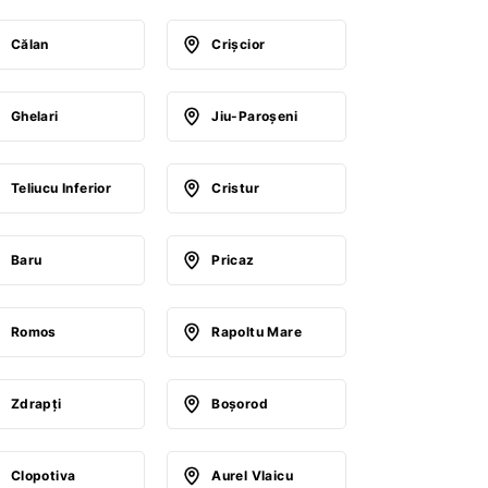
Călan
Crişcior
Ghelari
Jiu-Paroşeni
Teliucu Inferior
Cristur
Baru
Pricaz
Romos
Rapoltu Mare
Zdrapţi
Boşorod
Clopotiva
Aurel Vlaicu