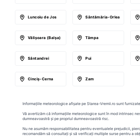
Luncoiu de Jos
Sântămăria-Orlea
Vălişoara (Balşa)
Tâmpa
Sântandrei
Pui
Cinciş-Cerna
Zam
Informațiile meteorologice afișate pe Starea-Vremii.ro sunt furnizate
Vă avertizăm că informațiile meteorologice sunt în mod intrinsec nesig
dumneavoastră și pe propriul dumneavoastră risc.
Nu ne asumăm responsabilitatea pentru eventualele prejudicii, pierder
recomandăm să consultați și să verificați multiple surse pentru a ob