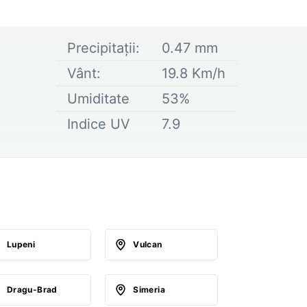
Precipitații:
0.47
mm
Vânt:
19.8
Km/h
Umiditate
53
%
Indice UV
7.9
Lupeni
Vulcan
Dragu-Brad
Simeria