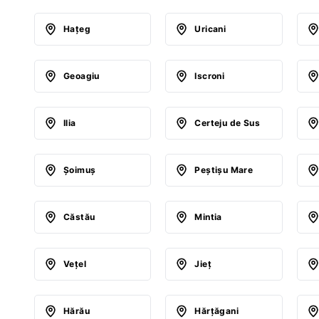
Haţeg
Uricani
Geoagiu
Iscroni
Ilia
Certeju de Sus
Şoimuş
Peştişu Mare
Căstău
Mintia
Veţel
Jieţ
Hărău
Hărţăgani