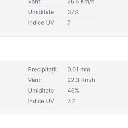
Vânt:
26.6
Km/h
Umiditate
37
%
Indice UV
7
Precipitații:
0.01
mm
Vânt:
22.3
Km/h
Umiditate
46
%
Indice UV
7.7