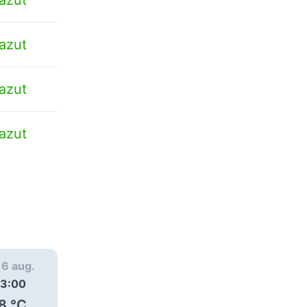
azut
azut
azut
, 6 aug.
joi, 6 aug.
joi, 6 aug.
3:00
04:00
05:00
8
°C
19
°C
23
°C