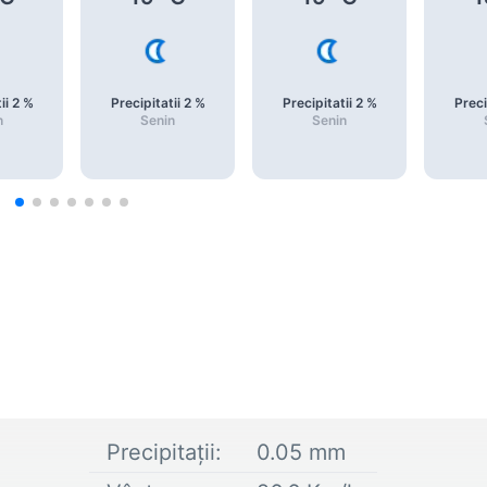
ii
2
%
Precipitatii
2
%
Precipitatii
2
%
Preci
n
Senin
Senin
Precipitații:
0.05
mm