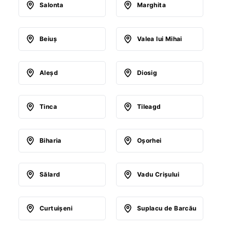
Salonta
Marghita
Beiuş
Valea lui Mihai
Aleşd
Diosig
Tinca
Tileagd
Biharia
Oşorhei
Sălard
Vadu Crişului
Curtuişeni
Suplacu de Barcău