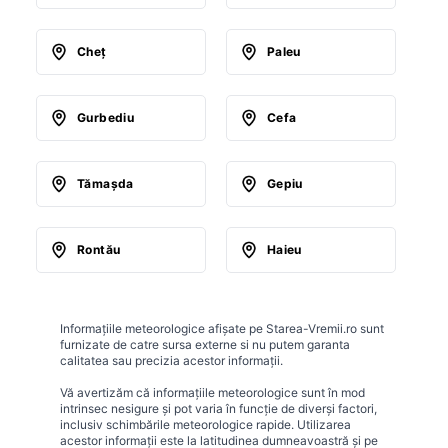
Cheţ
Paleu
Gurbediu
Cefa
Tămaşda
Gepiu
Rontău
Haieu
Informațiile meteorologice afișate pe Starea-Vremii.ro sunt
furnizate de catre sursa externe si nu putem garanta
calitatea sau precizia acestor informații.
Vă avertizăm că informațiile meteorologice sunt în mod
intrinsec nesigure și pot varia în funcție de diverși factori,
inclusiv schimbările meteorologice rapide. Utilizarea
acestor informații este la latitudinea dumneavoastră și pe