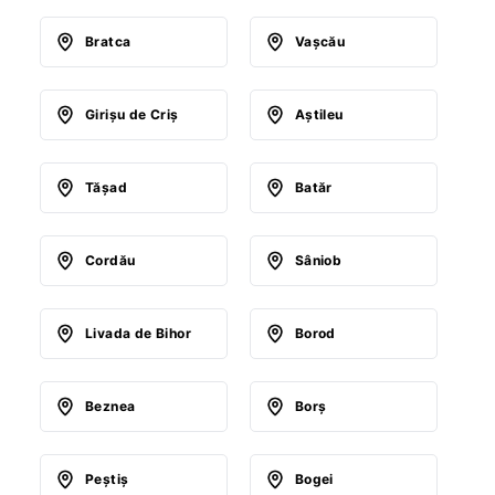
Bratca
Vaşcău
Girişu de Criş
Aştileu
Tăşad
Batăr
Cordău
Sâniob
Livada de Bihor
Borod
Beznea
Borş
Peştiş
Bogei