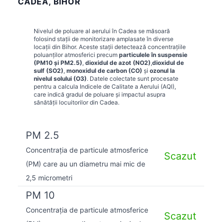
CADEA, BIHOR
Nivelul de poluare al aerului în
Cadea
se măsoară
folosind stații de monitorizare amplasate în diverse
locații din
Bihor
. Aceste stații detectează concentrațiile
poluanților atmosferici precum
particulele în suspensie
(PM10 și PM2.5)
,
dioxidul de azot (NO2)
,
dioxidul de
sulf (SO2)
,
monoxidul de carbon (CO)
și
ozonul la
nivelul solului (O3)
. Datele colectate sunt procesate
pentru a calcula Indicele de Calitate a Aerului (AQI),
care indică gradul de poluare și impactul asupra
sănătății locuitorilor din
Cadea
.
PM 2.5
Concentrația de particule atmosferice
Scazut
(PM) care au un diametru mai mic de
2,5 micrometri
PM 10
Concentrația de particule atmosferice
Scazut