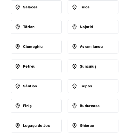
Sălacea
Tulca
Tărian
Nojorid
Ciumeghiu
Avram Iancu
Petreu
Şuncuiuş
Sântion
Talpoş
Finiş
Budureasa
Lugaşu de Jos
Ghiorac