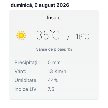
duminică, 9 august 2026
Însorit
35
˚C
16
˚C
/
Sanse de ploaie:
1
%
Precipitații:
0
mm
Vânt:
13
Km/h
Umiditate
44
%
Indice UV
7.5