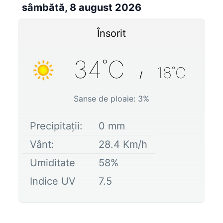
sâmbătă, 8 august 2026
Însorit
34
˚C
18
˚C
/
Sanse de ploaie:
3
%
Precipitații:
0
mm
Vânt:
28.4
Km/h
Umiditate
58
%
Indice UV
7.5