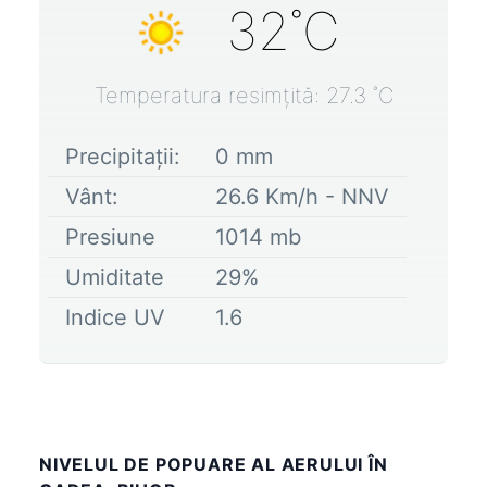
32
˚C
Temperatura resimțită:
27.3
˚C
Precipitații:
0
mm
Vânt:
26.6
Km/h -
NNV
Presiune
1014
mb
Umiditate
29
%
Indice UV
1.6
NIVELUL DE POPUARE AL AERULUI ÎN