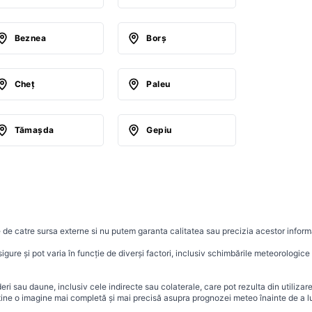
Beznea
Borş
Cheţ
Paleu
Tămaşda
Gepiu
 de catre sursa externe si nu putem garanta calitatea sau precizia acestor informa
ure și pot varia în funcție de diverși factori, inclusiv schimbările meteorologice r
i sau daune, inclusiv cele indirecte sau colaterale, care pot rezulta din utilizar
ține o imagine mai completă și mai precisă asupra prognozei meteo înainte de a lu