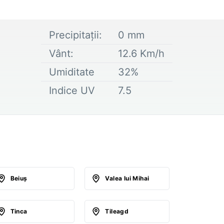
Precipitații:
0
mm
Vânt:
12.6
Km/h
Umiditate
32
%
Indice UV
7.5
Beiuş
Valea lui Mihai
Tinca
Tileagd