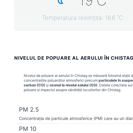
19
˚C
Temperatura resimțită:
18.6
˚C
NIVELUL DE POPUARE AL AERULUI ÎN CHISTAG
Nivelul de poluare al aerului în
Chistag
se măsoară folosind stații d
concentrațiile poluanților atmosferici precum
particulele în susp
carbon (CO)
și
ozonul la nivelul solului (O3)
. Datele colectate sun
poluare și impactul asupra sănătății locuitorilor din
Chistag
.
PM 2.5
Concentrația de particule atmosferice (PM) care au un dia
PM 10