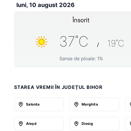
luni, 10 august 2026
Însorit
37
˚C
19
˚C
/
Sanse de ploaie:
1
%
STAREA VREMII ÎN JUDEŢUL BIHOR
Salonta
Marghita
Aleşd
Diosig