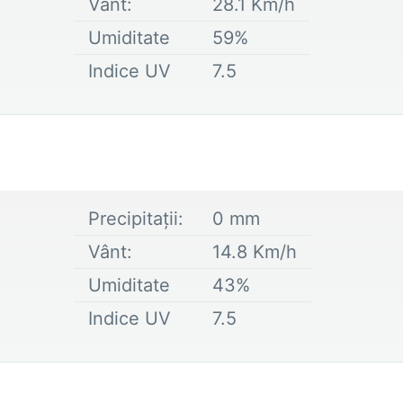
Vânt:
28.1
Km/h
Umiditate
59
%
Indice UV
7.5
Precipitații:
0
mm
Vânt:
14.8
Km/h
Umiditate
43
%
Indice UV
7.5