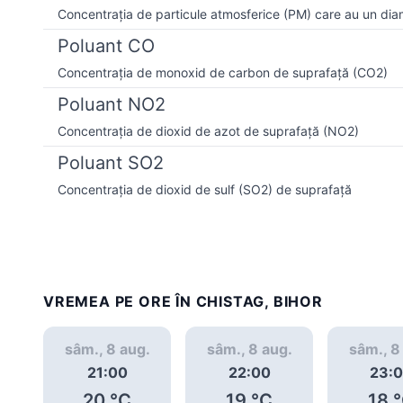
Concentrația de particule atmosferice (PM) care au un dia
Poluant CO
Concentrația de monoxid de carbon de suprafață (CO2)
Poluant NO2
Concentrația de dioxid de azot de suprafață (NO2)
Poluant SO2
Concentrația de dioxid de sulf (SO2) de suprafață
VREMEA PE ORE ÎN CHISTAG, BIHOR
sâm., 8 aug.
sâm., 8 aug.
sâm., 8
21:00
22:00
23:
20
°C
19
°C
18
°