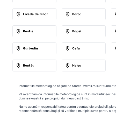
Livada de Bihor
Borod
Peştiş
Bogei
Gurbediu
Cefa
Rontău
Haieu
Informațiile meteorologice afișate pe Starea-Vremii.ro sunt furnizate
Vă avertizăm că informațiile meteorologice sunt în mod intrinsec nesig
dumneavoastră și pe propriul dumneavoastră risc.
Nu ne asumăm responsabilitatea pentru eventualele prejudicii, pierder
recomandăm să consultați și să verificați multiple surse pentru a ob