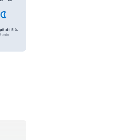
pitatii
5
%
Precipitatii
6
%
Precipitatii
6
%
Senin
Senin
Însorit