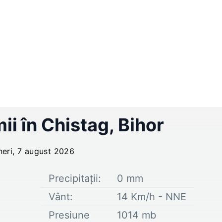
ii în
Chistag
,
Bihor
neri, 7 august 2026
Precipitații:
0
mm
Vânt:
14
Km/h -
NNE
Presiune
1014
mb