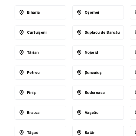
Biharia
Oşorhei
Curtuişeni
Suplacu de Barcău
Tărian
Nojorid
Petreu
Şuncuiuş
Finiş
Budureasa
Bratca
Vaşcău
Tăşad
Batăr