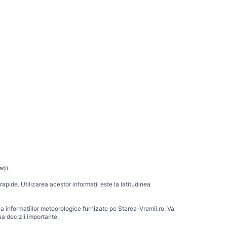
ții.
apide. Utilizarea acestor informații este la latitudinea
ea informațiilor meteorologice furnizate pe Starea-Vremii.ro. Vă
a decizii importante.