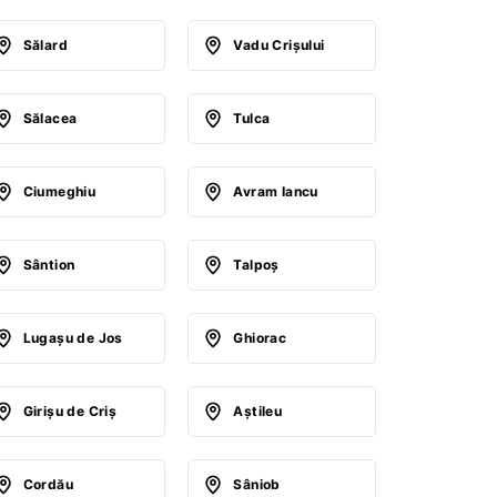
Sălard
Vadu Crişului
Sălacea
Tulca
Ciumeghiu
Avram Iancu
Sântion
Talpoş
Lugaşu de Jos
Ghiorac
Girişu de Criş
Aştileu
Cordău
Sâniob