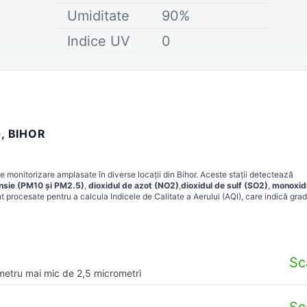
Umiditate
90
%
Indice UV
0
, BIHOR
e monitorizare amplasate în diverse locații din
Bihor
. Aceste stații detectează
ensie (PM10 și PM2.5)
,
dioxidul de azot (NO2)
,
dioxidul de sulf (SO2)
,
monoxid
t procesate pentru a calcula Indicele de Calitate a Aerului (AQI), care indică grad
Sc
metru mai mic de 2,5 micrometri
Sc