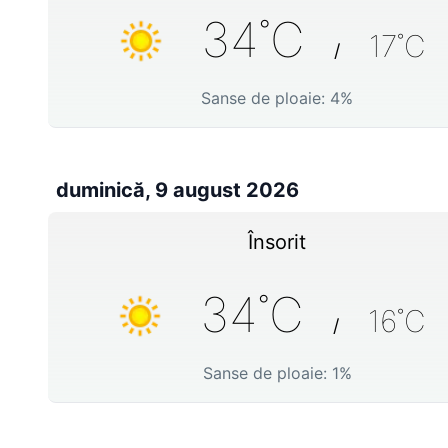
34
˚C
17
˚C
/
Sanse de ploaie:
4
%
duminică, 9 august 2026
Însorit
34
˚C
16
˚C
/
Sanse de ploaie:
1
%