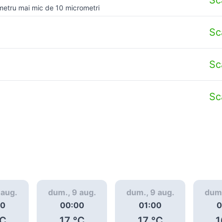
metru mai mic de 10 micrometri
Sc
Sc
Sc
 aug.
dum., 9 aug.
dum., 9 aug.
dum.
00
00:00
01:00
0
C
17
°C
17
°C
1