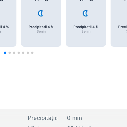
ii
4
%
Precipitatii
4
%
Precipitatii
4
%
Preci
n
Senin
Senin
Precipitații:
0
mm