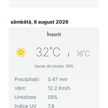
sâmbătă, 8 august 2026
Însorit
32
˚C
16
˚C
/
Sanse de ploaie:
36
%
Precipitații:
0.47
mm
Vânt:
12.2
Km/h
Umiditate
58
%
Indice UV
7.8