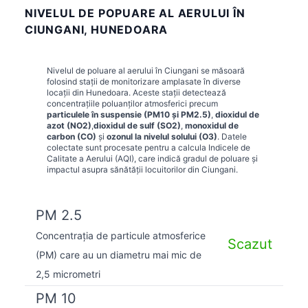
NIVELUL DE POPUARE AL AERULUI ÎN
CIUNGANI, HUNEDOARA
Nivelul de poluare al aerului în
Ciungani
se măsoară
folosind stații de monitorizare amplasate în diverse
locații din
Hunedoara
. Aceste stații detectează
concentrațiile poluanților atmosferici precum
particulele în suspensie (PM10 și PM2.5)
,
dioxidul de
azot (NO2)
,
dioxidul de sulf (SO2)
,
monoxidul de
carbon (CO)
și
ozonul la nivelul solului (O3)
. Datele
colectate sunt procesate pentru a calcula Indicele de
Calitate a Aerului (AQI), care indică gradul de poluare și
impactul asupra sănătății locuitorilor din
Ciungani
.
PM 2.5
Concentrația de particule atmosferice
Scazut
(PM) care au un diametru mai mic de
2,5 micrometri
PM 10