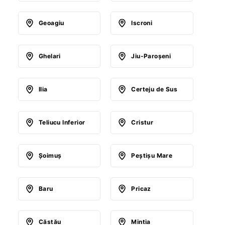
Geoagiu
Iscroni
Ghelari
Jiu-Paroşeni
Ilia
Certeju de Sus
Teliucu Inferior
Cristur
Şoimuş
Peştişu Mare
Baru
Pricaz
Căstău
Mintia