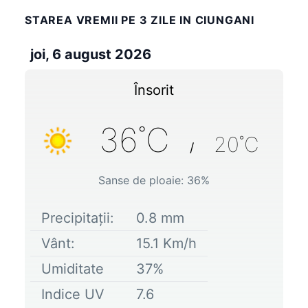
STAREA VREMII PE 3 ZILE IN CIUNGANI
joi, 6 august 2026
Însorit
36
˚C
20
˚C
/
Sanse de ploaie:
36
%
Precipitații:
0.8
mm
Vânt:
15.1
Km/h
Umiditate
37
%
Indice UV
7.6