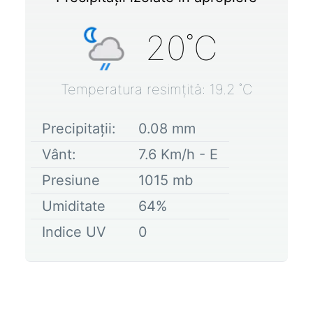
20
˚C
Temperatura resimțită:
19.2
˚C
Precipitații:
0.08
mm
Vânt:
7.6
Km/h -
E
Presiune
1015
mb
Umiditate
64
%
Indice UV
0