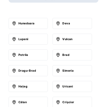
Hunedoara
Deva
Lupeni
Vulcan
Petrila
Brad
Dragu-Brad
Simeria
Haţeg
Uricani
Călan
Crişcior