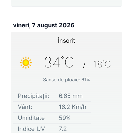
vineri, 7 august 2026
Însorit
34
˚C
18
˚C
/
Sanse de ploaie:
61
%
Precipitații:
6.65
mm
Vânt:
16.2
Km/h
Umiditate
59
%
Indice UV
7.2