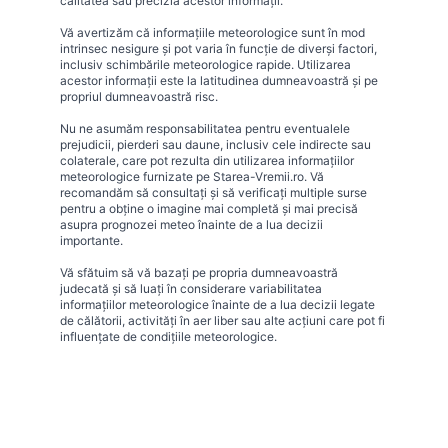
calitatea sau precizia acestor informații.
Vă avertizăm că informațiile meteorologice sunt în mod
intrinsec nesigure și pot varia în funcție de diverși factori,
inclusiv schimbările meteorologice rapide. Utilizarea
acestor informații este la latitudinea dumneavoastră și pe
propriul dumneavoastră risc.
Nu ne asumăm responsabilitatea pentru eventualele
prejudicii, pierderi sau daune, inclusiv cele indirecte sau
colaterale, care pot rezulta din utilizarea informațiilor
meteorologice furnizate pe Starea-Vremii.ro. Vă
recomandăm să consultați și să verificați multiple surse
pentru a obține o imagine mai completă și mai precisă
asupra prognozei meteo înainte de a lua decizii
importante.
Vă sfătuim să vă bazați pe propria dumneavoastră
judecată și să luați în considerare variabilitatea
informațiilor meteorologice înainte de a lua decizii legate
de călătorii, activități în aer liber sau alte acțiuni care pot fi
influențate de condițiile meteorologice.