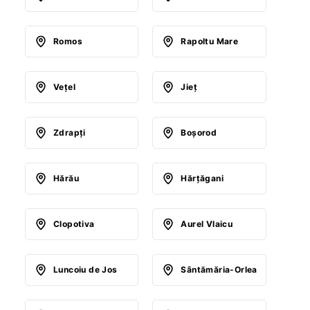
Romos
Rapoltu Mare
Veţel
Jieţ
Zdrapţi
Boşorod
Hărău
Hărţăgani
Clopotiva
Aurel Vlaicu
Luncoiu de Jos
Sântămăria-Orlea