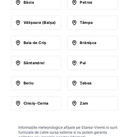
Băcia
Petros
Vălişoara (Balşa)
Tâmpa
Baia de Criş
Brănişca
Sântandrei
Pui
Beriu
Ţebea
Cinciş-Cerna
Zam
Informațiile meteorologice afișate pe Starea-Vremii.ro sunt
furnizate de catre sursa externe si nu putem garanta