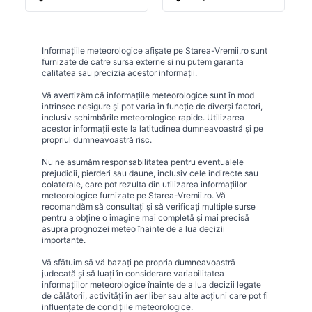
Informațiile meteorologice afișate pe Starea-Vremii.ro sunt
furnizate de catre sursa externe si nu putem garanta
calitatea sau precizia acestor informații.
Vă avertizăm că informațiile meteorologice sunt în mod
intrinsec nesigure și pot varia în funcție de diverși factori,
inclusiv schimbările meteorologice rapide. Utilizarea
acestor informații este la latitudinea dumneavoastră și pe
propriul dumneavoastră risc.
Nu ne asumăm responsabilitatea pentru eventualele
prejudicii, pierderi sau daune, inclusiv cele indirecte sau
colaterale, care pot rezulta din utilizarea informațiilor
meteorologice furnizate pe Starea-Vremii.ro. Vă
recomandăm să consultați și să verificați multiple surse
pentru a obține o imagine mai completă și mai precisă
asupra prognozei meteo înainte de a lua decizii
importante.
Vă sfătuim să vă bazați pe propria dumneavoastră
judecată și să luați în considerare variabilitatea
informațiilor meteorologice înainte de a lua decizii legate
de călătorii, activități în aer liber sau alte acțiuni care pot fi
influențate de condițiile meteorologice.