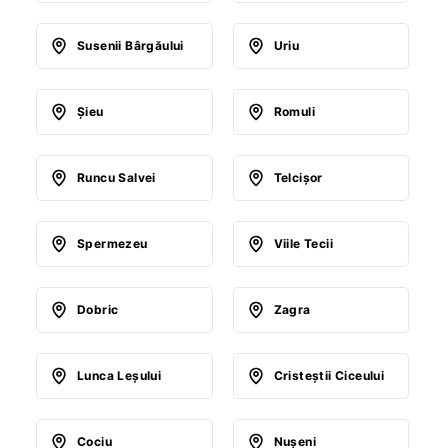
Susenii Bârgăului
Uriu
Şieu
Romuli
Runcu Salvei
Telcişor
Spermezeu
Viile Tecii
Dobric
Zagra
Lunca Leşului
Cristeştii Ciceului
Cociu
Nuşeni