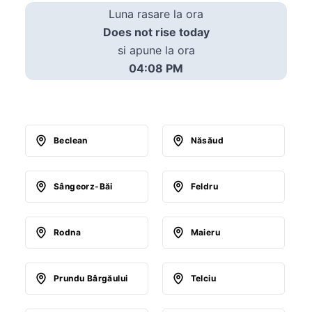
Luna rasare la ora
Does not rise today
si apune la ora
04:08 PM
Beclean
Năsăud
Sângeorz-Băi
Feldru
Rodna
Maieru
Prundu Bârgăului
Telciu