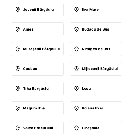
Josenii Bârgăului
Ilva Mare
Anieş
Budacu de Sus
Mureşenii Bârgăului
Nimigea de Jos
Coşbuc
Mijlocenii Bârgăului
Tiha Bârgăului
Leşu
Măgura Ilvei
Poiana Ilvei
Valea Borcutului
Cireşoaia