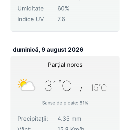
Umiditate
60
%
Indice UV
7.6
duminică, 9 august 2026
Parțial noros
31
˚C
15
˚C
/
Sanse de ploaie:
61
%
Precipitații:
4.35
mm
Vânt:
15.8
Km/h