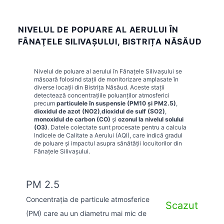
NIVELUL DE POPUARE AL AERULUI ÎN
FÂNAŢELE SILIVAŞULUI, BISTRIȚA NĂSĂUD
Nivelul de poluare al aerului în
Fânaţele Silivaşului
se
măsoară folosind stații de monitorizare amplasate în
diverse locații din
Bistrița Năsăud
. Aceste stații
detectează concentrațiile poluanților atmosferici
precum
particulele în suspensie (PM10 și PM2.5)
,
dioxidul de azot (NO2)
,
dioxidul de sulf (SO2)
,
monoxidul de carbon (CO)
și
ozonul la nivelul solului
(O3)
. Datele colectate sunt procesate pentru a calcula
Indicele de Calitate a Aerului (AQI), care indică gradul
de poluare și impactul asupra sănătății locuitorilor din
Fânaţele Silivaşului
.
PM 2.5
Concentrația de particule atmosferice
Scazut
(PM) care au un diametru mai mic de