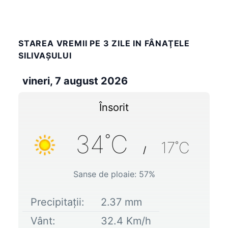
STAREA VREMII PE 3 ZILE IN FÂNAŢELE
SILIVAŞULUI
vineri, 7 august 2026
Însorit
34
˚C
17
˚C
/
Sanse de ploaie:
57
%
Precipitații:
2.37
mm
Vânt:
32.4
Km/h