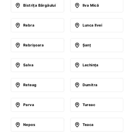
Bistriţa Bârgăului
Ilva Mică
Rebra
Lunca Ilvei
Rebrişoara
Şanţ
Salva
Lechinţa
Reteag
Dumitra
Parva
Tureac
Nepos
Teaca