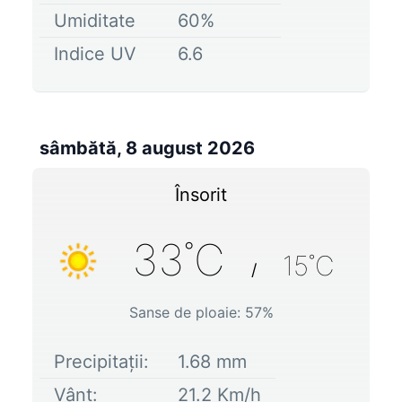
Umiditate
60
%
Indice UV
6.6
sâmbătă, 8 august 2026
Însorit
33
˚C
15
˚C
/
Sanse de ploaie:
57
%
Precipitații:
1.68
mm
Vânt:
21.2
Km/h