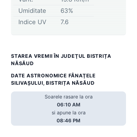
Umiditate
63
%
Indice UV
7.6
STAREA VREMII ÎN JUDEŢUL BISTRIȚA
NĂSĂUD
DATE ASTRONOMICE FÂNAŢELE
SILIVAŞULUI, BISTRIȚA NĂSĂUD
Soarele rasare la ora
06:10 AM
si apune la ora
08:46 PM