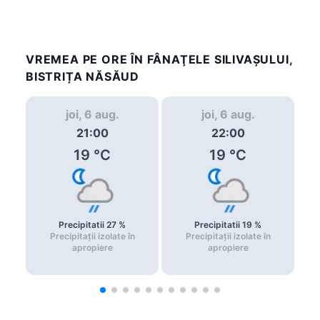
VREMEA PE ORE ÎN FÂNAŢELE SILIVAŞULUI,
BISTRIȚA NĂSĂUD
joi, 6 aug.
joi, 6 aug.
21:00
22:00
19
°C
19
°C
Precipitatii
27
%
Precipitatii
19
%
Precipitații izolate în
Precipitații izolate în
apropiere
apropiere