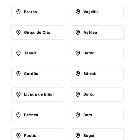
Bratca
Vaşcău
Girişu de Criş
Aştileu
Tăşad
Batăr
Cordău
Sâniob
Livada de Bihor
Borod
Beznea
Borş
Peştiş
Bogei