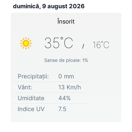
duminică, 9 august 2026
Însorit
35
˚C
16
˚C
/
Sanse de ploaie:
1
%
Precipitații:
0
mm
Vânt:
13
Km/h
Umiditate
44
%
Indice UV
7.5