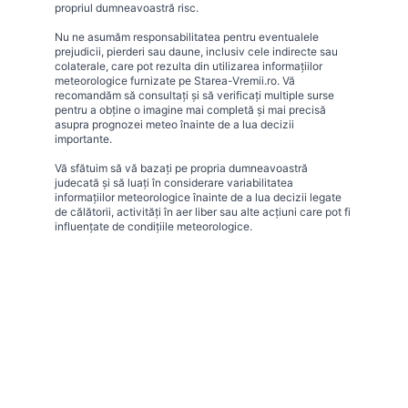
propriul dumneavoastră risc.
Nu ne asumăm responsabilitatea pentru eventualele
prejudicii, pierderi sau daune, inclusiv cele indirecte sau
colaterale, care pot rezulta din utilizarea informațiilor
meteorologice furnizate pe Starea-Vremii.ro. Vă
recomandăm să consultați și să verificați multiple surse
pentru a obține o imagine mai completă și mai precisă
asupra prognozei meteo înainte de a lua decizii
importante.
Vă sfătuim să vă bazați pe propria dumneavoastră
judecată și să luați în considerare variabilitatea
informațiilor meteorologice înainte de a lua decizii legate
de călătorii, activități în aer liber sau alte acțiuni care pot fi
influențate de condițiile meteorologice.