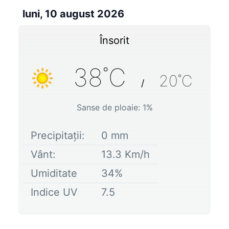
luni, 10 august 2026
Însorit
38
˚C
20
˚C
/
Sanse de ploaie:
1
%
Precipitații:
0
mm
Vânt:
13.3
Km/h
Umiditate
34
%
Indice UV
7.5