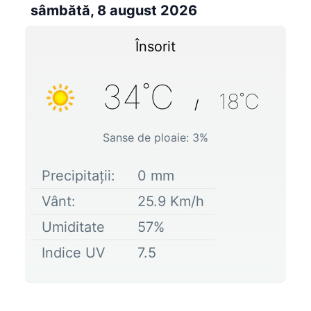
sâmbătă, 8 august 2026
Însorit
34
˚C
18
˚C
/
Sanse de ploaie:
3
%
Precipitații:
0
mm
Vânt:
25.9
Km/h
Umiditate
57
%
Indice UV
7.5