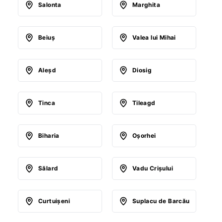
Salonta
Marghita
Beiuş
Valea lui Mihai
Aleşd
Diosig
Tinca
Tileagd
Biharia
Oşorhei
Sălard
Vadu Crişului
Curtuişeni
Suplacu de Barcău