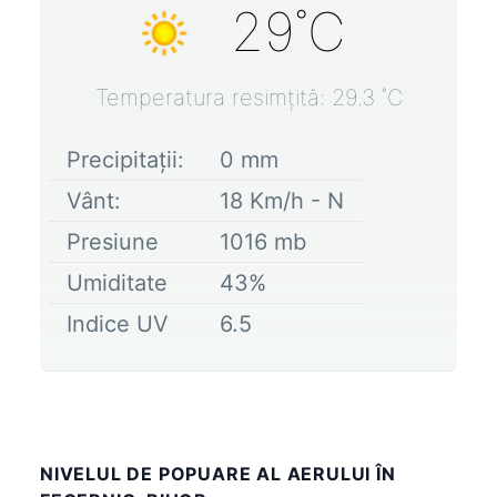
29
˚C
Temperatura resimțită:
29.3
˚C
Precipitații:
0
mm
Vânt:
18
Km/h -
N
Presiune
1016
mb
Umiditate
43
%
Indice UV
6.5
NIVELUL DE POPUARE AL AERULUI ÎN