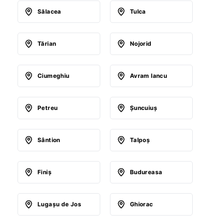
Sălacea
Tulca
Tărian
Nojorid
Ciumeghiu
Avram Iancu
Petreu
Şuncuiuş
Sântion
Talpoş
Finiş
Budureasa
Lugaşu de Jos
Ghiorac