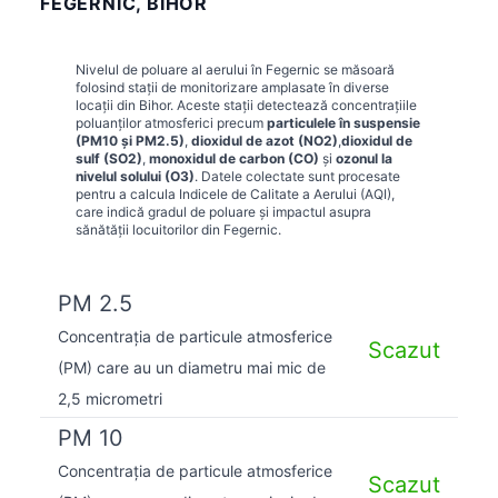
FEGERNIC, BIHOR
Nivelul de poluare al aerului în
Fegernic
se măsoară
folosind stații de monitorizare amplasate în diverse
locații din
Bihor
. Aceste stații detectează concentrațiile
poluanților atmosferici precum
particulele în suspensie
(PM10 și PM2.5)
,
dioxidul de azot (NO2)
,
dioxidul de
sulf (SO2)
,
monoxidul de carbon (CO)
și
ozonul la
nivelul solului (O3)
. Datele colectate sunt procesate
pentru a calcula Indicele de Calitate a Aerului (AQI),
care indică gradul de poluare și impactul asupra
sănătății locuitorilor din
Fegernic
.
PM 2.5
Concentrația de particule atmosferice
Scazut
(PM) care au un diametru mai mic de
2,5 micrometri
PM 10
Concentrația de particule atmosferice
Scazut