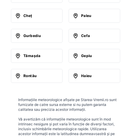
Cheţ
Paleu
Gurbediu
Cefa
Tămaşda
Gepiu
Rontău
Haieu
Informațiile meteorologice afișate pe Starea-Vremii.ro sunt
furnizate de catre sursa externe si nu putem garanta
calitatea sau precizia acestor informații.
Vă avertizăm că informațiile meteorologice sunt în mod
intrinsec nesigure și pot varia în funcție de diverși factori,
inclusiv schimbările meteorologice rapide. Utilizarea
acestor informații este la latitudinea dumneavoastră și pe