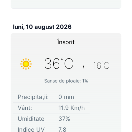
luni, 10 august 2026
Însorit
36
˚C
16
˚C
/
Sanse de ploaie:
1
%
Precipitații:
0
mm
Vânt:
11.9
Km/h
Umiditate
37
%
Indice UV
7.8