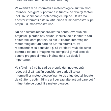
calitatea sau precizia acestor informații.
Vă avertizăm că informațiile meteorologice sunt în mod
intrinsec nesigure și pot varia în funcție de diverși factori,
inclusiv schimbările meteorologice rapide. Utilizarea
acestor informații este la latitudinea dumneavoastră și pe
propriul dumneavoastră risc.
Nu ne asumăm responsabilitatea pentru eventualele
prejudicii, pierderi sau daune, inclusiv cele indirecte sau
colaterale, care pot rezulta din utilizarea informațiilor
meteorologice furnizate pe Starea-Vremii.ro. Vă
recomandăm să consultați și să verificați multiple surse
pentru a obține o imagine mai completă și mai precisă
asupra prognozei meteo înainte de a lua decizii
importante.
Vă sfătuim să vă bazați pe propria dumneavoastră
judecată și să luați în considerare variabilitatea
informațiilor meteorologice înainte de a lua decizii legate
de călătorii, activități în aer liber sau alte acțiuni care pot fi
influențate de condițiile meteorologice.