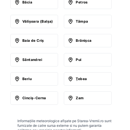
Băcia
Petros
Vălişoara (Balşa)
Tâmpa
Baia de Criş
Brănişca
Sântandrei
Pui
Beriu
Ţebea
Cinciş-Cerna
Zam
Informațiile meteorologice afișate pe Starea-Vremii.ro sunt
furnizate de catre sursa externe si nu putem garanta