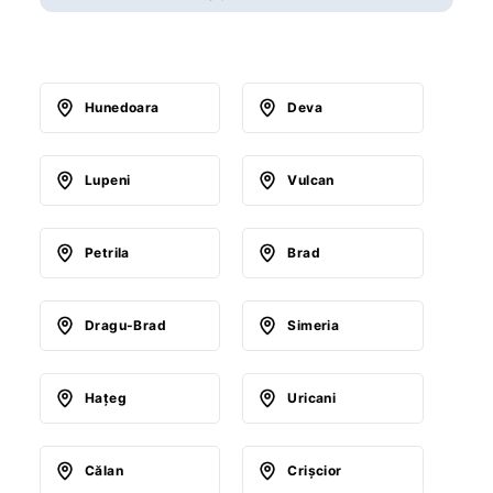
Hunedoara
Deva
Lupeni
Vulcan
Petrila
Brad
Dragu-Brad
Simeria
Haţeg
Uricani
Călan
Crişcior