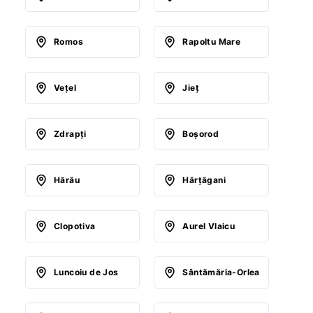
Romos
Rapoltu Mare
Veţel
Jieţ
Zdrapţi
Boşorod
Hărău
Hărţăgani
Clopotiva
Aurel Vlaicu
Luncoiu de Jos
Sântămăria-Orlea