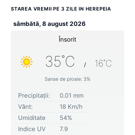
STAREA VREMII PE 3 ZILE IN HEREPEIA
sâmbătă, 8 august 2026
Însorit
35
˚C
16
˚C
/
Sanse de ploaie:
3
%
Precipitații:
0.01
mm
Vânt:
18
Km/h
Umiditate
54
%
Indice UV
7.9