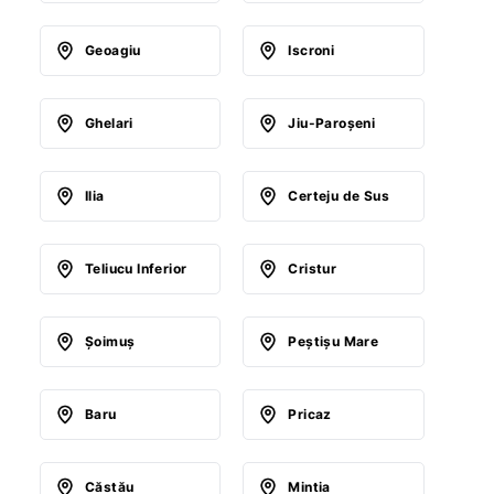
Geoagiu
Iscroni
Ghelari
Jiu-Paroşeni
Ilia
Certeju de Sus
Teliucu Inferior
Cristur
Şoimuş
Peştişu Mare
Baru
Pricaz
Căstău
Mintia