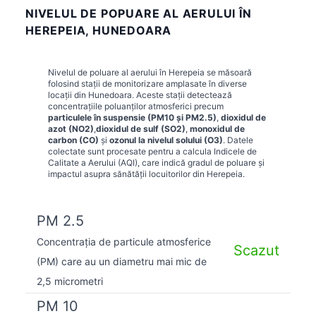
NIVELUL DE POPUARE AL AERULUI ÎN
HEREPEIA, HUNEDOARA
Nivelul de poluare al aerului în
Herepeia
se măsoară
folosind stații de monitorizare amplasate în diverse
locații din
Hunedoara
. Aceste stații detectează
concentrațiile poluanților atmosferici precum
particulele în suspensie (PM10 și PM2.5)
,
dioxidul de
azot (NO2)
,
dioxidul de sulf (SO2)
,
monoxidul de
carbon (CO)
și
ozonul la nivelul solului (O3)
. Datele
colectate sunt procesate pentru a calcula Indicele de
Calitate a Aerului (AQI), care indică gradul de poluare și
impactul asupra sănătății locuitorilor din
Herepeia
.
PM 2.5
Concentrația de particule atmosferice
Scazut
(PM) care au un diametru mai mic de
2,5 micrometri
PM 10