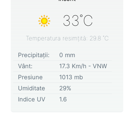
33
˚C
Temperatura resimțită:
29.8
˚C
Precipitații:
0
mm
Vânt:
17.3
Km/h -
VNW
Presiune
1013
mb
Umiditate
29
%
Indice UV
1.6