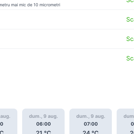
metru mai mic de 10 micrometri
Sc
Sc
Sc
 aug.
dum., 9 aug.
dum., 9 aug.
dum.
00
06:00
07:00
0
C
21
°C
24
°C
2