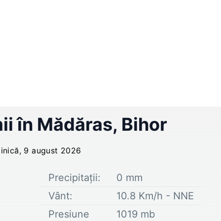
ii în
Mădăras
,
Bihor
inică, 9 august 2026
Precipitații:
0
mm
Vânt:
10.8
Km/h -
NNE
Presiune
1019
mb