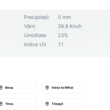
Precipitații:
0
mm
Vânt:
28.8
Km/h
Umiditate
23
%
Indice UV
7.1
Beiuş
Valea lui Mihai
Tinca
Tileagd