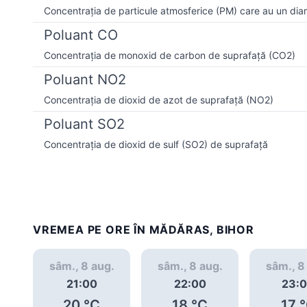
Concentrația de particule atmosferice (PM) care au un dia
Poluant CO
Concentrația de monoxid de carbon de suprafață (CO2)
Poluant NO2
Concentrația de dioxid de azot de suprafață (NO2)
Poluant SO2
Concentrația de dioxid de sulf (SO2) de suprafață
VREMEA PE ORE ÎN MĂDĂRAS, BIHOR
sâm., 8 aug.
sâm., 8 aug.
sâm., 8
21:00
22:00
23:
20
°C
18
°C
17
°