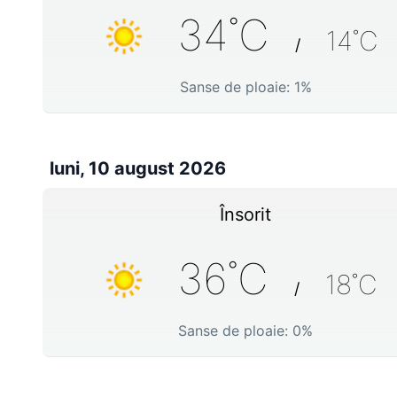
34
˚C
14
˚C
/
Sanse de ploaie:
1
%
luni, 10 august 2026
Însorit
36
˚C
18
˚C
/
Sanse de ploaie:
0
%