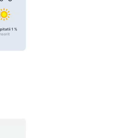
pitatii
1
%
Precipitatii
1
%
Precipitatii
1
%
nsorit
Însorit
Însorit