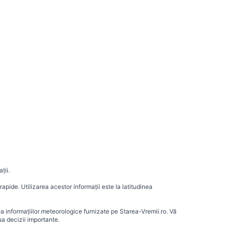
ții.
apide. Utilizarea acestor informații este la latitudinea
ea informațiilor meteorologice furnizate pe Starea-Vremii.ro. Vă
a decizii importante.