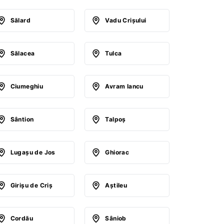
Sălard
Vadu Crişului
Sălacea
Tulca
Ciumeghiu
Avram Iancu
Sântion
Talpoş
Lugaşu de Jos
Ghiorac
Girişu de Criş
Aştileu
Cordău
Sâniob