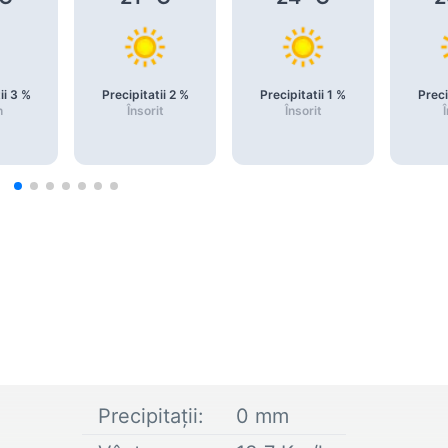
ii
3
%
Precipitatii
2
%
Precipitatii
1
%
Preci
n
Însorit
Însorit
Î
Precipitații:
0
mm