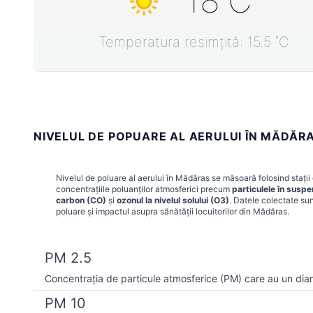
18
˚C
Temperatura resimțită:
15.5
˚C
NIVELUL DE POPUARE AL AERULUI ÎN MĂDĂRA
Nivelul de poluare al aerului în
Mădăras
se măsoară folosind stații
concentrațiile poluanților atmosferici precum
particulele în susp
carbon (CO)
și
ozonul la nivelul solului (O3)
. Datele colectate sun
poluare și impactul asupra sănătății locuitorilor din
Mădăras
.
PM 2.5
Concentrația de particule atmosferice (PM) care au un dia
PM 10