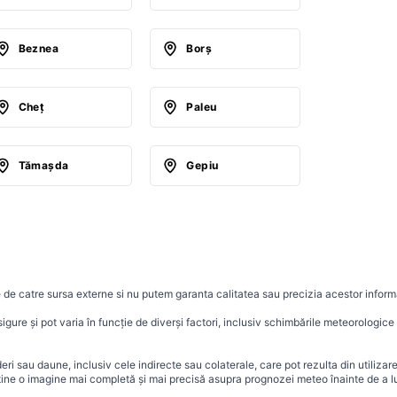
Beznea
Borş
Cheţ
Paleu
Tămaşda
Gepiu
 de catre sursa externe si nu putem garanta calitatea sau precizia acestor informa
ure și pot varia în funcție de diverși factori, inclusiv schimbările meteorologice r
i sau daune, inclusiv cele indirecte sau colaterale, care pot rezulta din utilizar
ține o imagine mai completă și mai precisă asupra prognozei meteo înainte de a lu