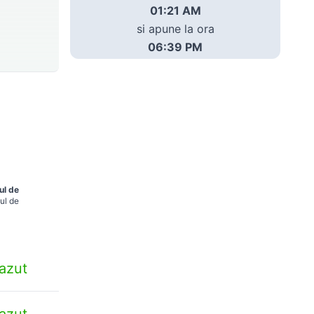
01:21 AM
si apune la ora
06:39 PM
ul de
ul de
azut
azut