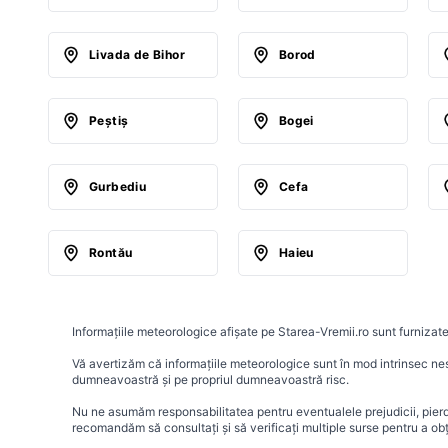
Livada de Bihor
Borod
Peştiş
Bogei
Gurbediu
Cefa
Rontău
Haieu
Informațiile meteorologice afișate pe Starea-Vremii.ro sunt furnizate
Vă avertizăm că informațiile meteorologice sunt în mod intrinsec nesig
dumneavoastră și pe propriul dumneavoastră risc.
Nu ne asumăm responsabilitatea pentru eventualele prejudicii, pierder
recomandăm să consultați și să verificați multiple surse pentru a ob