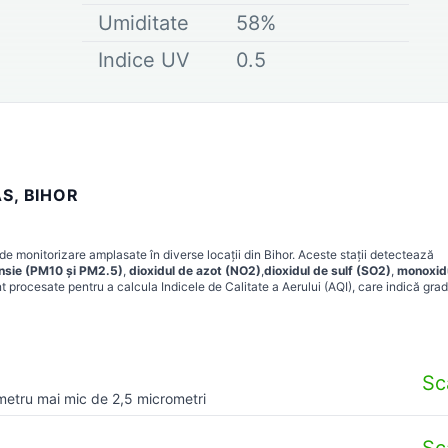
Umiditate
58
%
Indice UV
0.5
S, BIHOR
 de monitorizare amplasate în diverse locații din
Bihor
. Aceste stații detectează
ensie (PM10 și PM2.5)
,
dioxidul de azot (NO2)
,
dioxidul de sulf (SO2)
,
monoxid
t procesate pentru a calcula Indicele de Calitate a Aerului (AQI), care indică grad
Sc
metru mai mic de 2,5 micrometri
Sc