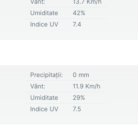
Vânt:
13.7
Km/h
Umiditate
42
%
Indice UV
7.4
Precipitații:
0
mm
Vânt:
11.9
Km/h
Umiditate
29
%
Indice UV
7.5