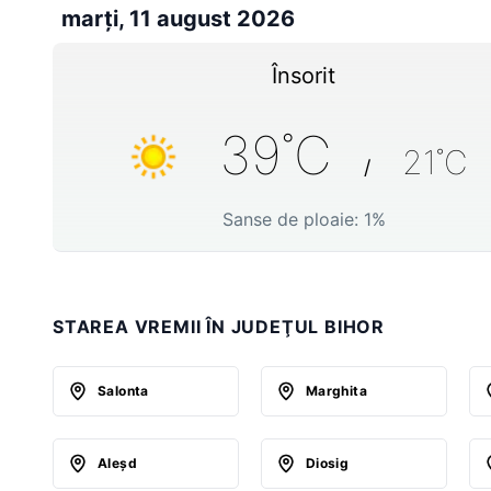
marți, 11 august 2026
Însorit
39
˚C
21
˚C
/
Sanse de ploaie:
1
%
STAREA VREMII ÎN JUDEŢUL BIHOR
Salonta
Marghita
Aleşd
Diosig