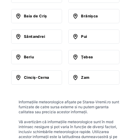
Baia de Criş
Brănişca
Sântandrei
Pui
Beriu
Ţebea
Cinciş-Cerna
Zam
Informațiile meteorologice afișate pe Starea-Vremii.ro sunt
furnizate de catre sursa externe si nu putem garanta
calitatea sau precizia acestor informații.
Vă avertizăm că informațiile meteorologice sunt în mod
intrinsec nesigure și pot varia în funcție de diverși factori,
inclusiv schimbările meteorologice rapide. Utilizarea
acestor informații este la latitudinea dumneavoastră și pe