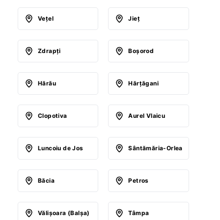
Veţel
Jieţ
Zdrapţi
Boşorod
Hărău
Hărţăgani
Clopotiva
Aurel Vlaicu
Luncoiu de Jos
Sântămăria-Orlea
Băcia
Petros
Vălişoara (Balşa)
Tâmpa