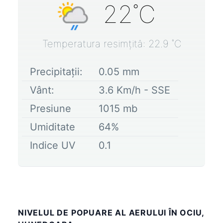
22
˚C
Temperatura resimțită:
22.9
˚C
Precipitații:
0.05
mm
Vânt:
3.6
Km/h -
SSE
Presiune
1015
mb
Umiditate
64
%
Indice UV
0.1
NIVELUL DE POPUARE AL AERULUI ÎN OCIU,