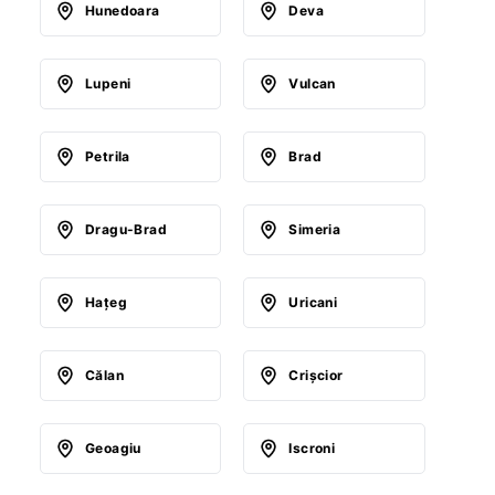
Hunedoara
Deva
Lupeni
Vulcan
Petrila
Brad
Dragu-Brad
Simeria
Haţeg
Uricani
Călan
Crişcior
Geoagiu
Iscroni