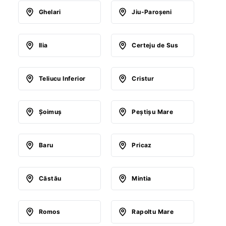
Ghelari
Jiu-Paroşeni
Ilia
Certeju de Sus
Teliucu Inferior
Cristur
Şoimuş
Peştişu Mare
Baru
Pricaz
Căstău
Mintia
Romos
Rapoltu Mare