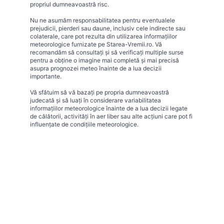
propriul dumneavoastră risc.
Nu ne asumăm responsabilitatea pentru eventualele
prejudicii, pierderi sau daune, inclusiv cele indirecte sau
colaterale, care pot rezulta din utilizarea informațiilor
meteorologice furnizate pe Starea-Vremii.ro. Vă
recomandăm să consultați și să verificați multiple surse
pentru a obține o imagine mai completă și mai precisă
asupra prognozei meteo înainte de a lua decizii
importante.
Vă sfătuim să vă bazați pe propria dumneavoastră
judecată și să luați în considerare variabilitatea
informațiilor meteorologice înainte de a lua decizii legate
de călătorii, activități în aer liber sau alte acțiuni care pot fi
influențate de condițiile meteorologice.