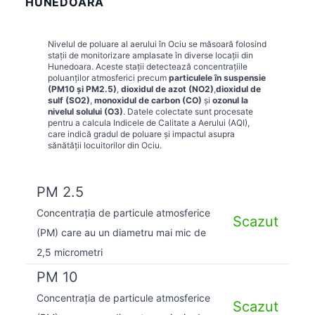
HUNEDOARA
Nivelul de poluare al aerului în
Ociu
se măsoară folosind
stații de monitorizare amplasate în diverse locații din
Hunedoara
. Aceste stații detectează concentrațiile
poluanților atmosferici precum
particulele în suspensie
(PM10 și PM2.5)
,
dioxidul de azot (NO2)
,
dioxidul de
sulf (SO2)
,
monoxidul de carbon (CO)
și
ozonul la
nivelul solului (O3)
. Datele colectate sunt procesate
pentru a calcula Indicele de Calitate a Aerului (AQI),
care indică gradul de poluare și impactul asupra
sănătății locuitorilor din
Ociu
.
PM 2.5
Concentrația de particule atmosferice
Scazut
(PM) care au un diametru mai mic de
2,5 micrometri
PM 10
Concentrația de particule atmosferice
Scazut