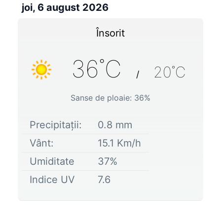
joi, 6 august 2026
Însorit
36
˚C
20
˚C
/
Sanse de ploaie:
36
%
Precipitații:
0.8
mm
Vânt:
15.1
Km/h
Umiditate
37
%
Indice UV
7.6