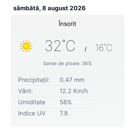
sâmbătă, 8 august 2026
Însorit
32
˚C
16
˚C
/
Sanse de ploaie:
36
%
Precipitații:
0.47
mm
Vânt:
12.2
Km/h
Umiditate
58
%
Indice UV
7.8