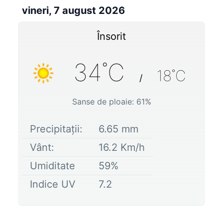
vineri, 7 august 2026
Însorit
34
˚C
18
˚C
/
Sanse de ploaie:
61
%
Precipitații:
6.65
mm
Vânt:
16.2
Km/h
Umiditate
59
%
Indice UV
7.2