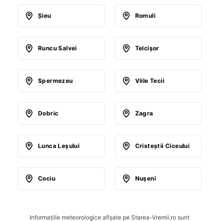
Şieu
Romuli
Runcu Salvei
Telcişor
Spermezeu
Viile Tecii
Dobric
Zagra
Lunca Leşului
Cristeştii Ciceului
Cociu
Nuşeni
Informațiile meteorologice afișate pe Starea-Vremii.ro sunt