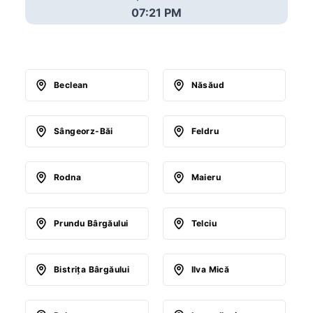
07:21 PM
Beclean
Năsăud
Sângeorz-Băi
Feldru
Rodna
Maieru
Prundu Bârgăului
Telciu
Bistriţa Bârgăului
Ilva Mică