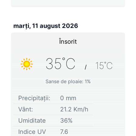
marți, 11 august 2026
Însorit
35
˚C
15
˚C
/
Sanse de ploaie:
1
%
Precipitații:
0
mm
Vânt:
21.2
Km/h
Umiditate
36
%
Indice UV
7.6