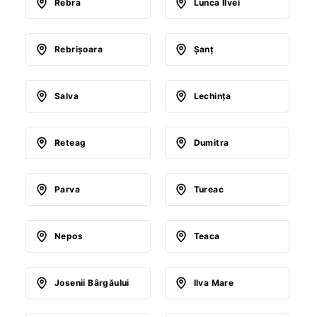
Rebra
Lunca Ilvei
Rebrişoara
Şanţ
Salva
Lechinţa
Reteag
Dumitra
Parva
Tureac
Nepos
Teaca
Josenii Bârgăului
Ilva Mare