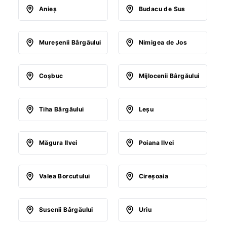
Anieş
Budacu de Sus
Mureşenii Bârgăului
Nimigea de Jos
Coşbuc
Mijlocenii Bârgăului
Tiha Bârgăului
Leşu
Măgura Ilvei
Poiana Ilvei
Valea Borcutului
Cireşoaia
Susenii Bârgăului
Uriu