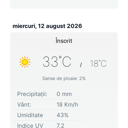
miercuri, 12 august 2026
Însorit
33
˚C
18
˚C
/
Sanse de ploaie:
2
%
Precipitații:
0
mm
Vânt:
18
Km/h
Umiditate
43
%
Indice UV
7.2