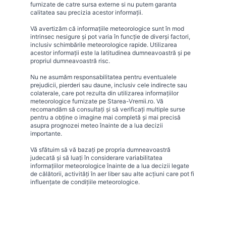
furnizate de catre sursa externe si nu putem garanta
calitatea sau precizia acestor informații.
Vă avertizăm că informațiile meteorologice sunt în mod
intrinsec nesigure și pot varia în funcție de diverși factori,
inclusiv schimbările meteorologice rapide. Utilizarea
acestor informații este la latitudinea dumneavoastră și pe
propriul dumneavoastră risc.
Nu ne asumăm responsabilitatea pentru eventualele
prejudicii, pierderi sau daune, inclusiv cele indirecte sau
colaterale, care pot rezulta din utilizarea informațiilor
meteorologice furnizate pe Starea-Vremii.ro. Vă
recomandăm să consultați și să verificați multiple surse
pentru a obține o imagine mai completă și mai precisă
asupra prognozei meteo înainte de a lua decizii
importante.
Vă sfătuim să vă bazați pe propria dumneavoastră
judecată și să luați în considerare variabilitatea
informațiilor meteorologice înainte de a lua decizii legate
de călătorii, activități în aer liber sau alte acțiuni care pot fi
influențate de condițiile meteorologice.