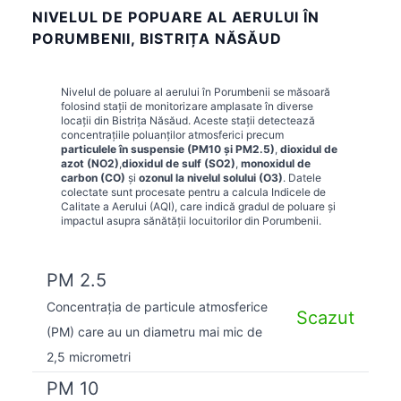
NIVELUL DE POPUARE AL AERULUI ÎN
PORUMBENII, BISTRIȚA NĂSĂUD
Nivelul de poluare al aerului în
Porumbenii
se măsoară
folosind stații de monitorizare amplasate în diverse
locații din
Bistrița Năsăud
. Aceste stații detectează
concentrațiile poluanților atmosferici precum
particulele în suspensie (PM10 și PM2.5)
,
dioxidul de
azot (NO2)
,
dioxidul de sulf (SO2)
,
monoxidul de
carbon (CO)
și
ozonul la nivelul solului (O3)
. Datele
colectate sunt procesate pentru a calcula Indicele de
Calitate a Aerului (AQI), care indică gradul de poluare și
impactul asupra sănătății locuitorilor din
Porumbenii
.
PM 2.5
Concentrația de particule atmosferice
Scazut
(PM) care au un diametru mai mic de
2,5 micrometri
PM 10