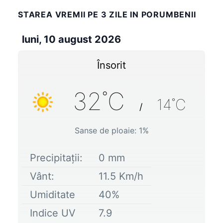
STAREA VREMII PE 3 ZILE IN PORUMBENII
luni, 10 august 2026
Însorit
32
˚C
14
˚C
/
Sanse de ploaie:
1
%
Precipitații:
0
mm
Vânt:
11.5
Km/h
Umiditate
40
%
Indice UV
7.9