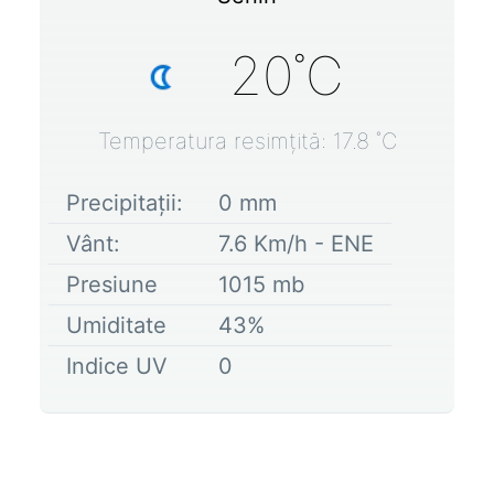
20
˚C
Temperatura resimțită:
17.8
˚C
Precipitații:
0
mm
Vânt:
7.6
Km/h -
ENE
Presiune
1015
mb
Umiditate
43
%
Indice UV
0