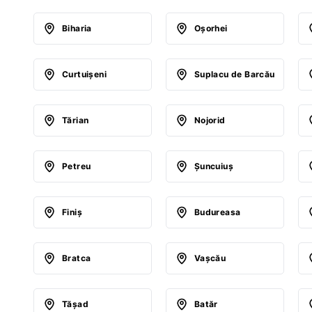
Biharia
Oşorhei
Curtuişeni
Suplacu de Barcău
Tărian
Nojorid
Petreu
Şuncuiuş
Finiş
Budureasa
Bratca
Vaşcău
Tăşad
Batăr