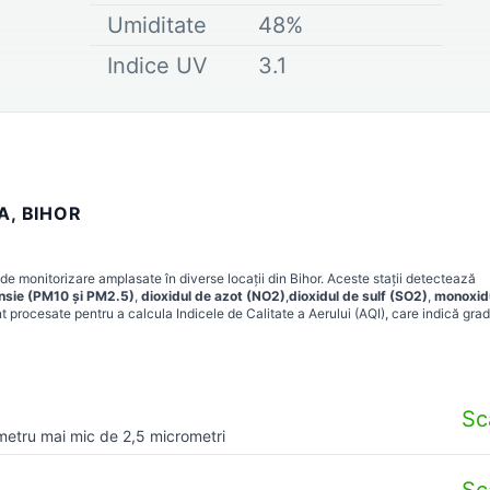
Umiditate
48
%
Indice UV
3.1
A, BIHOR
 de monitorizare amplasate în diverse locații din
Bihor
. Aceste stații detectează
ensie (PM10 și PM2.5)
,
dioxidul de azot (NO2)
,
dioxidul de sulf (SO2)
,
monoxid
t procesate pentru a calcula Indicele de Calitate a Aerului (AQI), care indică grad
Sc
metru mai mic de 2,5 micrometri
Sc