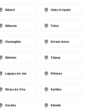
Sălard
Vadu Crişului
Sălacea
Tulca
Ciumeghiu
Avram Iancu
Sântion
Talpoş
Lugaşu de Jos
Ghiorac
Girişu de Criş
Aştileu
Cordău
Sâniob