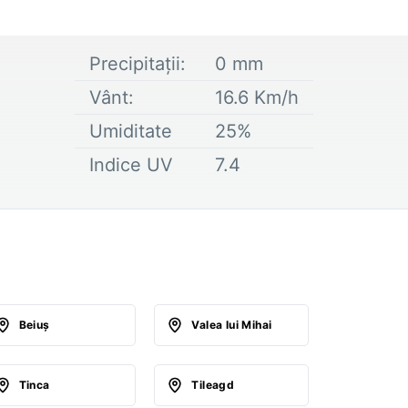
Precipitații:
0
mm
Vânt:
16.6
Km/h
Umiditate
25
%
Indice UV
7.4
Beiuş
Valea lui Mihai
Tinca
Tileagd