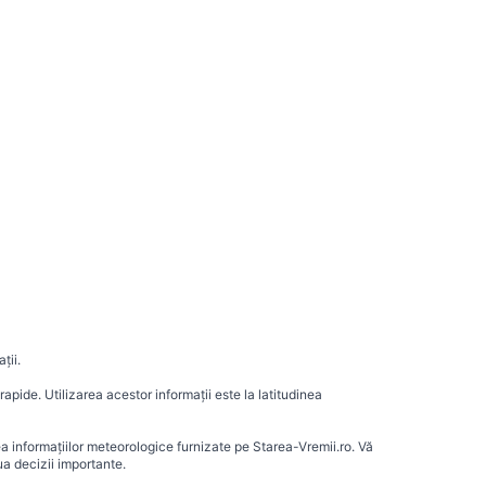
ții.
apide. Utilizarea acestor informații este la latitudinea
ea informațiilor meteorologice furnizate pe Starea-Vremii.ro. Vă
a decizii importante.