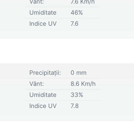
Vânt:
7.6
Km/h
Umiditate
46
%
Indice UV
7.6
Precipitații:
0
mm
Vânt:
8.6
Km/h
Umiditate
33
%
Indice UV
7.8