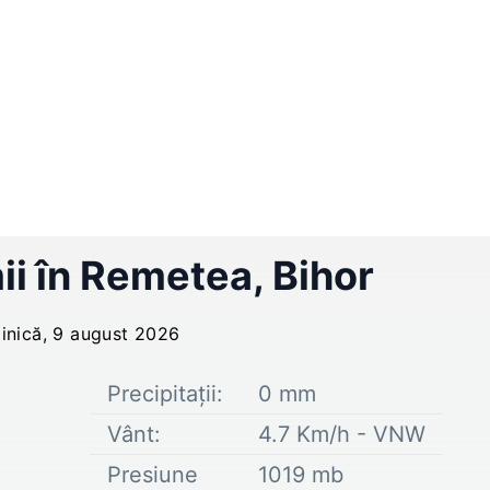
ii în
Remetea
,
Bihor
inică, 9 august 2026
Precipitații:
0
mm
Vânt:
4.7
Km/h -
VNW
Presiune
1019
mb