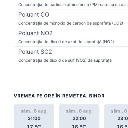
Concentrația de particule atmosferice (PM) care au un dia
Poluant CO
Concentrația de monoxid de carbon de suprafață (CO2)
Poluant NO2
Concentrația de dioxid de azot de suprafață (NO2)
Poluant SO2
Concentrația de dioxid de sulf (SO2) de suprafață
VREMEA PE ORE ÎN REMETEA, BIHOR
sâm., 8 aug.
sâm., 8 aug.
sâm., 8
21:00
22:00
23:
17
°C
16
°C
16
°