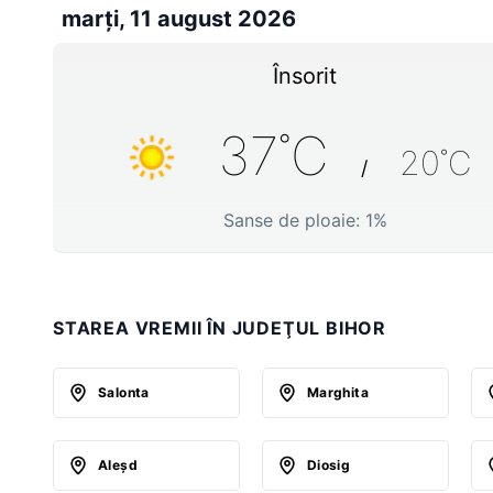
marți, 11 august 2026
Însorit
37
˚C
20
˚C
/
Sanse de ploaie:
1
%
STAREA VREMII ÎN JUDEŢUL BIHOR
Salonta
Marghita
Aleşd
Diosig