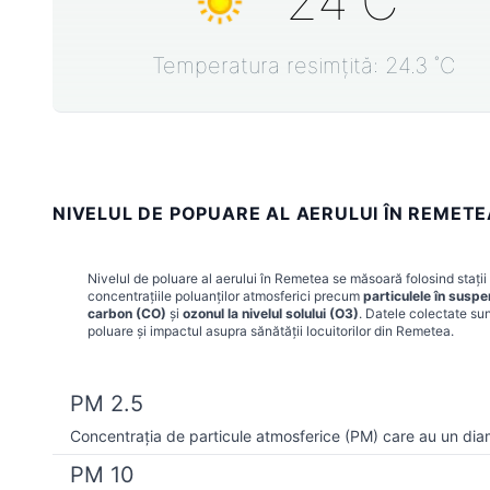
24
˚C
Temperatura resimțită:
24.3
˚C
NIVELUL DE POPUARE AL AERULUI ÎN REMETE
Nivelul de poluare al aerului în
Remetea
se măsoară folosind stații
concentrațiile poluanților atmosferici precum
particulele în susp
carbon (CO)
și
ozonul la nivelul solului (O3)
. Datele colectate sun
poluare și impactul asupra sănătății locuitorilor din
Remetea
.
PM 2.5
Concentrația de particule atmosferice (PM) care au un dia
PM 10