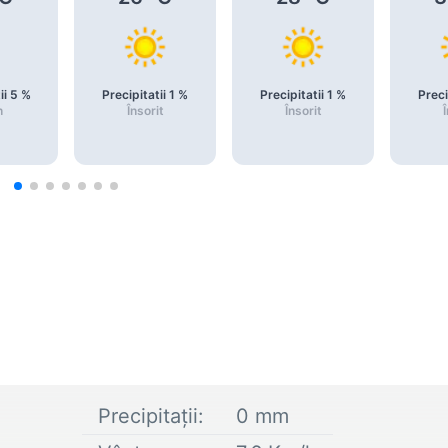
ii
5
%
Precipitatii
1
%
Precipitatii
1
%
Preci
n
Însorit
Însorit
Î
Precipitații:
0
mm