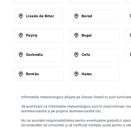
Livada de Bihor
Borod
Peştiş
Bogei
Gurbediu
Cefa
Rontău
Haieu
Informațiile meteorologice afișate pe Starea-Vremii.ro sunt furnizate
Vă avertizăm că informațiile meteorologice sunt în mod intrinsec nesig
dumneavoastră și pe propriul dumneavoastră risc.
Nu ne asumăm responsabilitatea pentru eventualele prejudicii, pierder
recomandăm să consultați și să verificați multiple surse pentru a ob