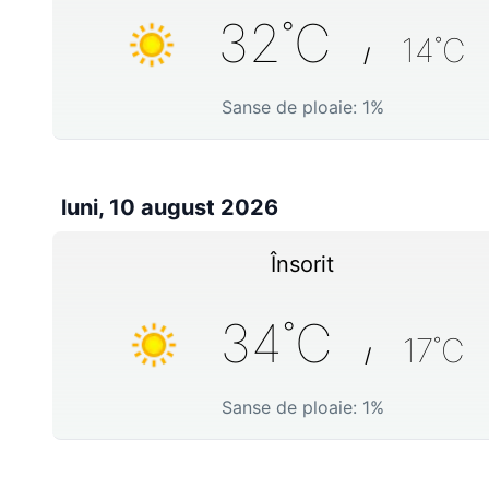
32
˚C
14
˚C
/
Sanse de ploaie:
1
%
luni, 10 august 2026
Însorit
34
˚C
17
˚C
/
Sanse de ploaie:
1
%