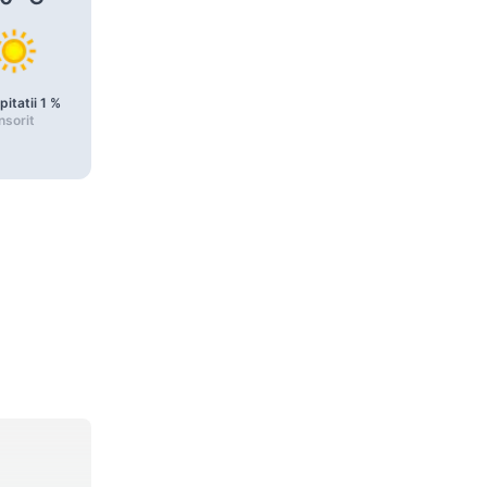
pitatii
1
%
Precipitatii
1
%
Precipitatii
0
%
nsorit
Însorit
Însorit