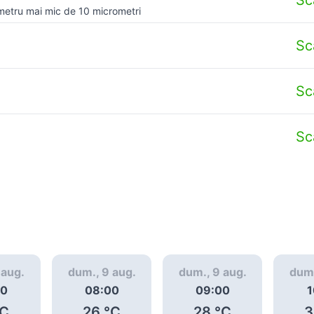
metru mai mic de 10 micrometri
Sc
Sc
Sc
 aug.
dum., 9 aug.
dum., 9 aug.
dum.
00
08:00
09:00
1
C
26
°C
28
°C
3