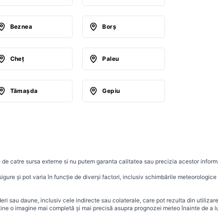
Beznea
Borş
Cheţ
Paleu
Tămaşda
Gepiu
 de catre sursa externe si nu putem garanta calitatea sau precizia acestor informa
ure și pot varia în funcție de diverși factori, inclusiv schimbările meteorologice r
i sau daune, inclusiv cele indirecte sau colaterale, care pot rezulta din utilizar
ține o imagine mai completă și mai precisă asupra prognozei meteo înainte de a lu