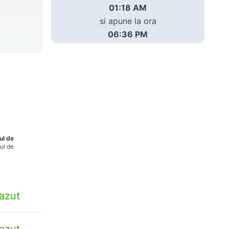
01:18 AM
si apune la ora
06:36 PM
ul de
ul de
azut
azut