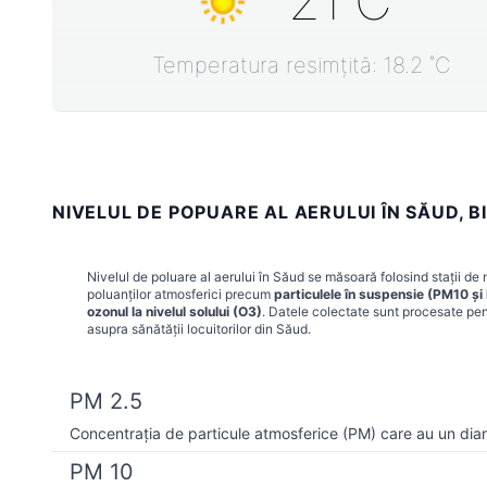
21
˚C
Temperatura resimțită:
18.2
˚C
NIVELUL DE POPUARE AL AERULUI ÎN SĂUD, B
Nivelul de poluare al aerului în
Săud
se măsoară folosind stații de 
poluanților atmosferici precum
particulele în suspensie (PM10 ș
ozonul la nivelul solului (O3)
. Datele colectate sunt procesate pent
asupra sănătății locuitorilor din
Săud
.
PM 2.5
Concentrația de particule atmosferice (PM) care au un dia
PM 10