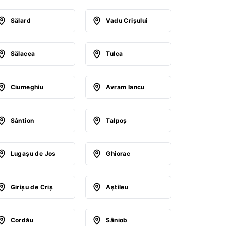
Sălard
Vadu Crişului
Sălacea
Tulca
Ciumeghiu
Avram Iancu
Sântion
Talpoş
Lugaşu de Jos
Ghiorac
Girişu de Criş
Aştileu
Cordău
Sâniob