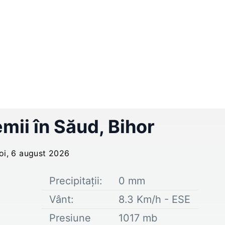
emii în
Săud
,
Bihor
joi, 6 august 2026
Precipitații:
0
mm
Vânt:
8.3
Km/h -
ESE
Presiune
1017
mb