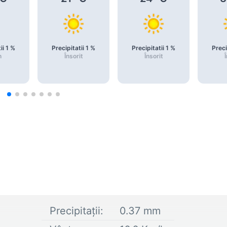
ii
1
%
Precipitatii
1
%
Precipitatii
1
%
Preci
n
Însorit
Însorit
Î
Precipitații:
0.37
mm