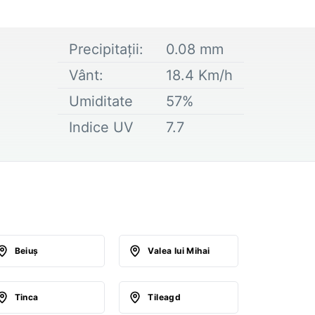
Precipitații:
0.08
mm
Vânt:
18.4
Km/h
Umiditate
57
%
Indice UV
7.7
Beiuş
Valea lui Mihai
Tinca
Tileagd