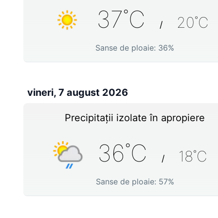
37
˚C
20
˚C
/
Sanse de ploaie:
36
%
vineri, 7 august 2026
Precipitații izolate în apropiere
36
˚C
18
˚C
/
Sanse de ploaie:
57
%