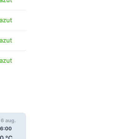
azut
azut
azut
, 6 aug.
joi, 6 aug.
joi, 6 aug.
6:00
07:00
08:00
0
°C
33
°C
35
°C