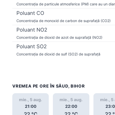
Concentrația de particule atmosferice (PM) care au un dia
Poluant CO
Concentrația de monoxid de carbon de suprafață (CO2)
Poluant NO2
Concentrația de dioxid de azot de suprafață (NO2)
Poluant SO2
Concentrația de dioxid de sulf (SO2) de suprafață
VREMEA PE ORE ÎN SĂUD, BIHOR
mie., 5 aug.
mie., 5 aug.
mie., 5
21:00
22:00
23:
22
°C
22
°C
22
°