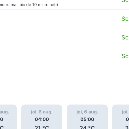
metru mai mic de 10 micrometri
Sc
Sc
Sc
 aug.
joi, 6 aug.
joi, 6 aug.
joi
00
04:00
05:00
0
C
21
°C
24
°C
3