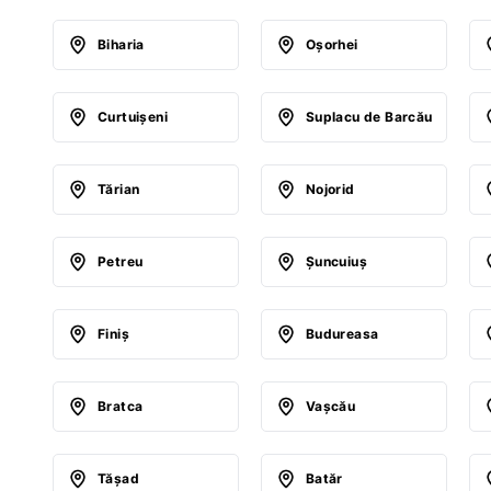
Biharia
Oşorhei
Curtuişeni
Suplacu de Barcău
Tărian
Nojorid
Petreu
Şuncuiuş
Finiş
Budureasa
Bratca
Vaşcău
Tăşad
Batăr