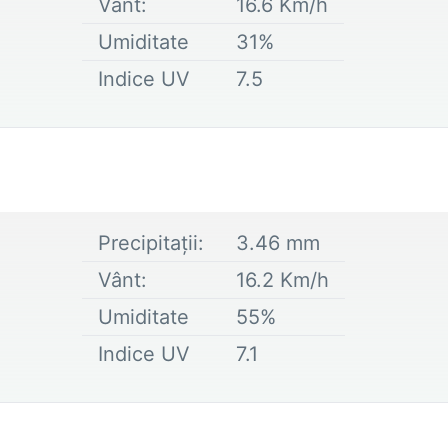
Vânt:
16.6
Km/h
Umiditate
31
%
Indice UV
7.5
Precipitații:
3.46
mm
Vânt:
16.2
Km/h
Umiditate
55
%
Indice UV
7.1