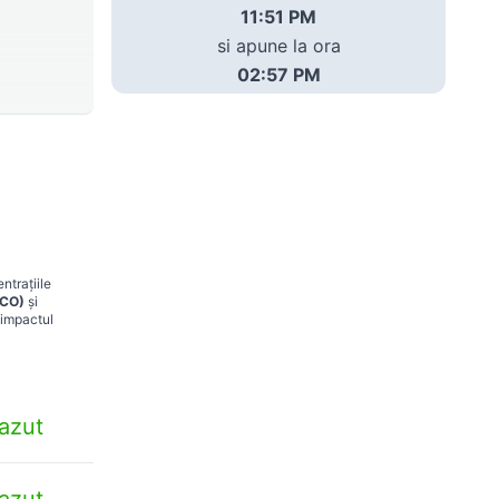
11:51 PM
si apune la ora
02:57 PM
ntrațiile
(CO)
și
 impactul
azut
azut