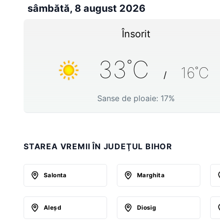
sâmbătă, 8 august 2026
Însorit
33
˚C
16
˚C
/
Sanse de ploaie:
17
%
STAREA VREMII ÎN JUDEŢUL BIHOR
Salonta
Marghita
Aleşd
Diosig