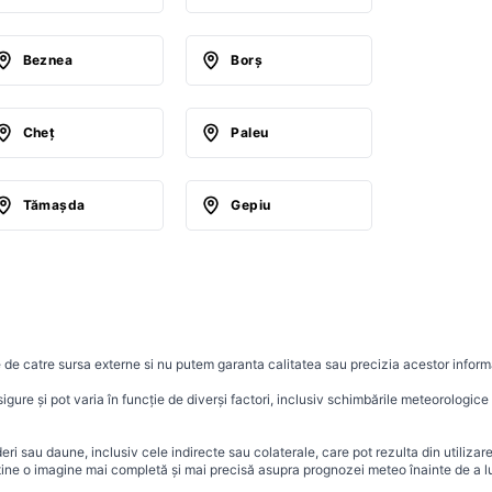
Beznea
Borş
Cheţ
Paleu
Tămaşda
Gepiu
 de catre sursa externe si nu putem garanta calitatea sau precizia acestor informa
ure și pot varia în funcție de diverși factori, inclusiv schimbările meteorologice r
i sau daune, inclusiv cele indirecte sau colaterale, care pot rezulta din utilizar
ține o imagine mai completă și mai precisă asupra prognozei meteo înainte de a lu