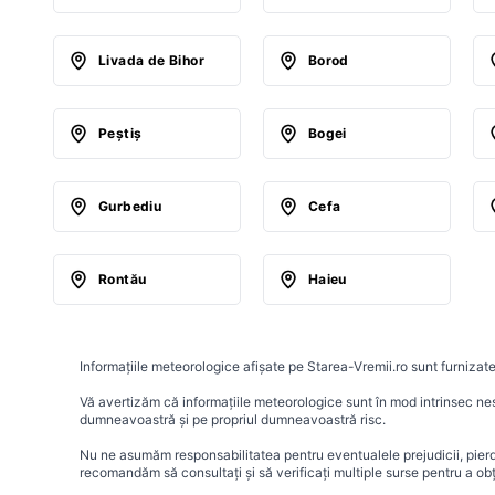
Livada de Bihor
Borod
Peştiş
Bogei
Gurbediu
Cefa
Rontău
Haieu
Informațiile meteorologice afișate pe Starea-Vremii.ro sunt furnizate
Vă avertizăm că informațiile meteorologice sunt în mod intrinsec nesig
dumneavoastră și pe propriul dumneavoastră risc.
Nu ne asumăm responsabilitatea pentru eventualele prejudicii, pierder
recomandăm să consultați și să verificați multiple surse pentru a ob