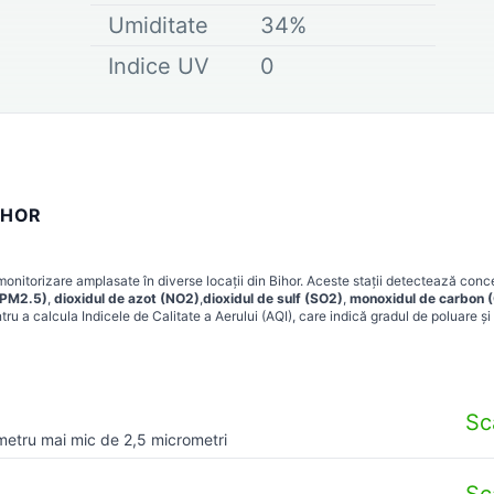
Umiditate
34
%
Indice UV
0
IHOR
monitorizare amplasate în diverse locații din
Bihor
. Aceste stații detectează conce
i PM2.5)
,
dioxidul de azot (NO2)
,
dioxidul de sulf (SO2)
,
monoxidul de carbon 
ru a calcula Indicele de Calitate a Aerului (AQI), care indică gradul de poluare și
Sc
metru mai mic de 2,5 micrometri
Sc