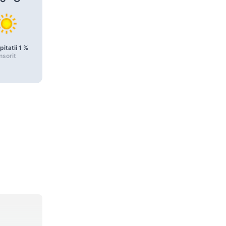
pitatii
1
%
Precipitatii
1
%
Precipitatii
1
%
nsorit
Însorit
Însorit