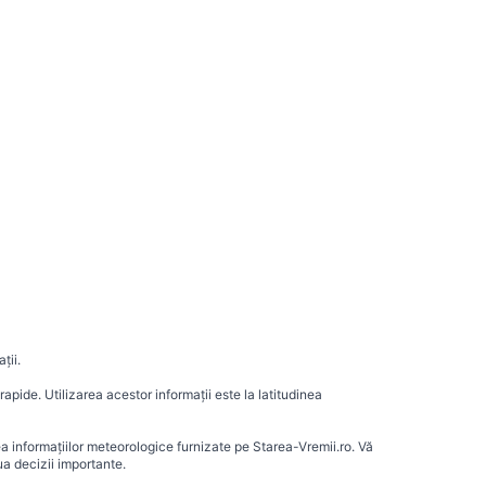
ții.
apide. Utilizarea acestor informații este la latitudinea
ea informațiilor meteorologice furnizate pe Starea-Vremii.ro. Vă
a decizii importante.