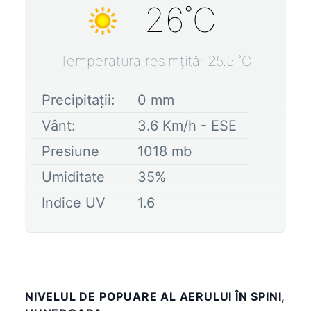
26
˚C
Temperatura resimțită:
25.5
˚C
Precipitații:
0
mm
Vânt:
3.6
Km/h -
ESE
Presiune
1018
mb
Umiditate
35
%
Indice UV
1.6
NIVELUL DE POPUARE AL AERULUI ÎN SPINI,