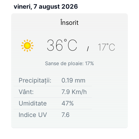
vineri, 7 august 2026
Însorit
36
˚C
17
˚C
/
Sanse de ploaie:
17
%
Precipitații:
0.19
mm
Vânt:
7.9
Km/h
Umiditate
47
%
Indice UV
7.6