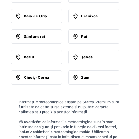
Baia de Criş
Brănişca
Sântandrei
Pui
Beriu
Ţebea
Cinciş-Cerna
Zam
Informațiile meteorologice afișate pe Starea-Vremii.ro sunt
furnizate de catre sursa externe si nu putem garanta
calitatea sau precizia acestor informații.
Vă avertizăm că informațiile meteorologice sunt în mod
intrinsec nesigure și pot varia în funcție de diverși factori,
inclusiv schimbările meteorologice rapide. Utilizarea
acestor informații este la latitudinea dumneavoastră și pe