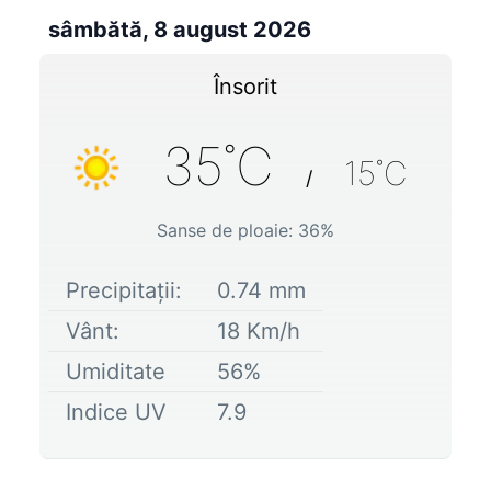
sâmbătă, 8 august 2026
Însorit
35
˚C
15
˚C
/
Sanse de ploaie:
36
%
Precipitații:
0.74
mm
Vânt:
18
Km/h
Umiditate
56
%
Indice UV
7.9