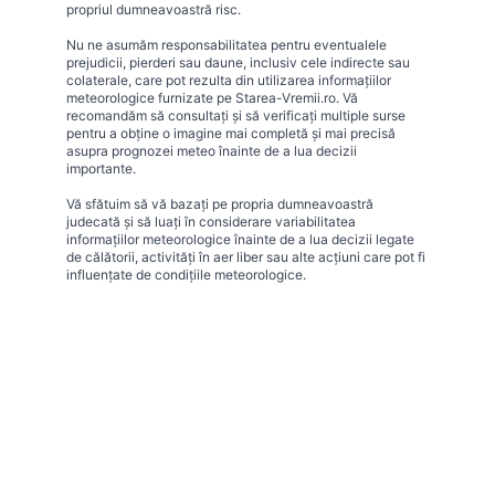
propriul dumneavoastră risc.
Nu ne asumăm responsabilitatea pentru eventualele
prejudicii, pierderi sau daune, inclusiv cele indirecte sau
colaterale, care pot rezulta din utilizarea informațiilor
meteorologice furnizate pe Starea-Vremii.ro. Vă
recomandăm să consultați și să verificați multiple surse
pentru a obține o imagine mai completă și mai precisă
asupra prognozei meteo înainte de a lua decizii
importante.
Vă sfătuim să vă bazați pe propria dumneavoastră
judecată și să luați în considerare variabilitatea
informațiilor meteorologice înainte de a lua decizii legate
de călătorii, activități în aer liber sau alte acțiuni care pot fi
influențate de condițiile meteorologice.