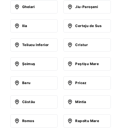
Ghelari
Jiu-Paroşeni
Ilia
Certeju de Sus
Teliucu Inferior
Cristur
Şoimuş
Peştişu Mare
Baru
Pricaz
Căstău
Mintia
Romos
Rapoltu Mare