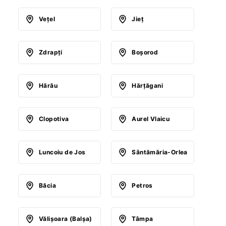
Veţel
Jieţ
Zdrapţi
Boşorod
Hărău
Hărţăgani
Clopotiva
Aurel Vlaicu
Luncoiu de Jos
Sântămăria-Orlea
Băcia
Petros
Vălişoara (Balşa)
Tâmpa