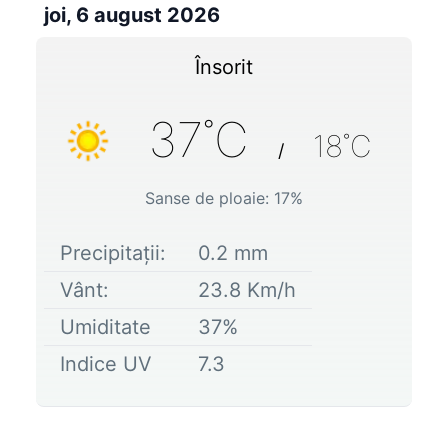
joi, 6 august 2026
Însorit
37
˚C
18
˚C
/
Sanse de ploaie:
17
%
Precipitații:
0.2
mm
Vânt:
23.8
Km/h
Umiditate
37
%
Indice UV
7.3