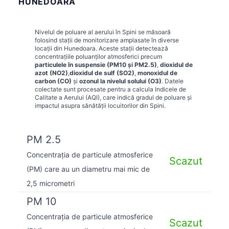
HUNEDOARA
Nivelul de poluare al aerului în
Spini
se măsoară
folosind stații de monitorizare amplasate în diverse
locații din
Hunedoara
. Aceste stații detectează
concentrațiile poluanților atmosferici precum
particulele în suspensie (PM10 și PM2.5)
,
dioxidul de
azot (NO2)
,
dioxidul de sulf (SO2)
,
monoxidul de
carbon (CO)
și
ozonul la nivelul solului (O3)
. Datele
colectate sunt procesate pentru a calcula Indicele de
Calitate a Aerului (AQI), care indică gradul de poluare și
impactul asupra sănătății locuitorilor din
Spini
.
PM 2.5
Concentrația de particule atmosferice
Scazut
(PM) care au un diametru mai mic de
2,5 micrometri
PM 10
Concentrația de particule atmosferice
Scazut