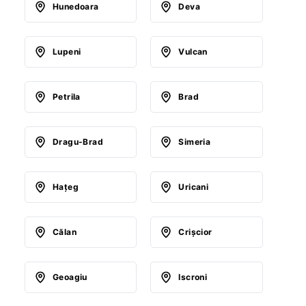
Hunedoara
Deva
Lupeni
Vulcan
Petrila
Brad
Dragu-Brad
Simeria
Haţeg
Uricani
Călan
Crişcior
Geoagiu
Iscroni