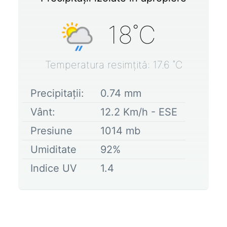
18
˚C
Temperatura resimțită:
17.6
˚C
Precipitații:
0.74
mm
Vânt:
12.2
Km/h -
ESE
Presiune
1014
mb
Umiditate
92
%
Indice UV
1.4