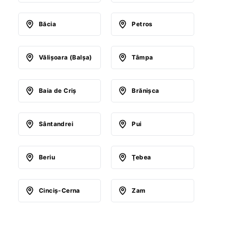
Băcia
Petros
Vălişoara (Balşa)
Tâmpa
Baia de Criş
Brănişca
Sântandrei
Pui
Beriu
Ţebea
Cinciş-Cerna
Zam