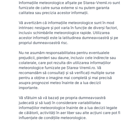
Informațiile meteorologice afișate pe Starea-Vremii.ro sunt
furnizate de catre sursa externe si nu putem garanta
calitatea sau precizia acestor informații.
Vă avertizăm că informațiile meteorologice sunt în mod
intrinsec nesigure și pot varia în funcție de diverși factori,
inclusiv schimbările meteorologice rapide. Utilizarea
acestor informații este la latitudinea dumneavoastră și pe
propriul dumneavoastră risc.
Nu ne asumăm responsabilitatea pentru eventualele
prejudicii, pierderi sau daune, inclusiv cele indirecte sau
colaterale, care pot rezulta din utilizarea informațiilor
meteorologice furnizate pe Starea-Vremii.ro. Vă
recomandăm să consultați și să verificați multiple surse
pentru a obține o imagine mai completă și mai precisă
asupra prognozei meteo înainte de a lua decizii
importante.
Vă sfătuim să vă bazați pe propria dumneavoastră
judecată și să luați în considerare variabilitatea
informațiilor meteorologice înainte de a lua decizii legate
de călătorii, activități în aer liber sau alte acțiuni care pot fi
influențate de condițiile meteorologice.