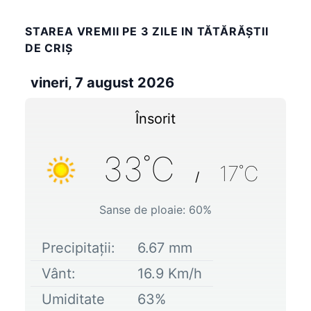
STAREA VREMII PE 3 ZILE IN TĂTĂRĂŞTII
DE CRIŞ
vineri, 7 august 2026
Însorit
33
˚C
17
˚C
/
Sanse de ploaie:
60
%
Precipitații:
6.67
mm
Vânt:
16.9
Km/h
Umiditate
63
%