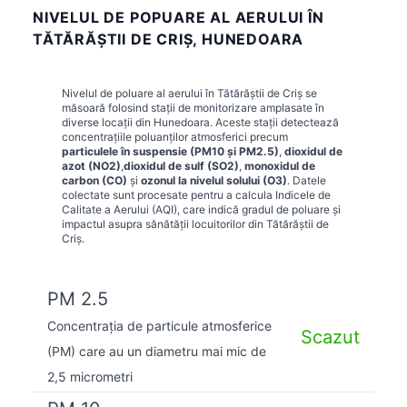
NIVELUL DE POPUARE AL AERULUI ÎN
TĂTĂRĂŞTII DE CRIŞ, HUNEDOARA
Nivelul de poluare al aerului în
Tătărăştii de Criş
se
măsoară folosind stații de monitorizare amplasate în
diverse locații din
Hunedoara
. Aceste stații detectează
concentrațiile poluanților atmosferici precum
particulele în suspensie (PM10 și PM2.5)
,
dioxidul de
azot (NO2)
,
dioxidul de sulf (SO2)
,
monoxidul de
carbon (CO)
și
ozonul la nivelul solului (O3)
. Datele
colectate sunt procesate pentru a calcula Indicele de
Calitate a Aerului (AQI), care indică gradul de poluare și
impactul asupra sănătății locuitorilor din
Tătărăştii de
Criş
.
PM 2.5
Concentrația de particule atmosferice
Scazut
(PM) care au un diametru mai mic de
2,5 micrometri