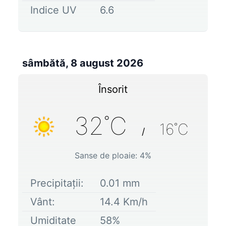
Indice UV
6.6
sâmbătă, 8 august 2026
Însorit
32
˚C
16
˚C
/
Sanse de ploaie:
4
%
Precipitații:
0.01
mm
Vânt:
14.4
Km/h
Umiditate
58
%