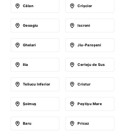
Călan
Crişcior
Geoagiu
Iscroni
Ghelari
Jiu-Paroşeni
Ilia
Certeju de Sus
Teliucu Inferior
Cristur
Şoimuş
Peştişu Mare
Baru
Pricaz