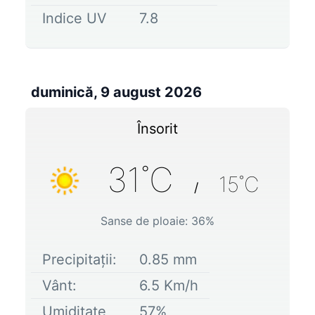
Indice UV
7.8
duminică, 9 august 2026
Însorit
31
˚C
15
˚C
/
Sanse de ploaie:
36
%
Precipitații:
0.85
mm
Vânt:
6.5
Km/h
Umiditate
57
%