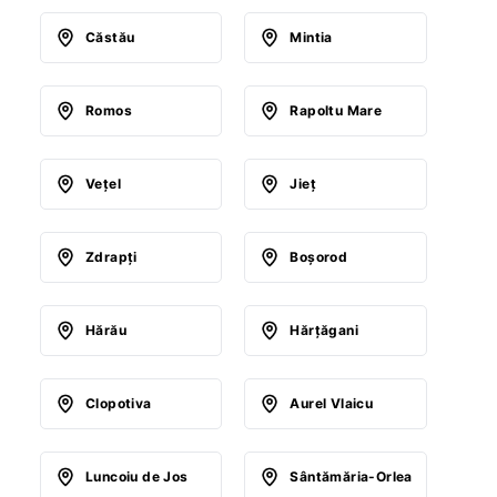
Căstău
Mintia
Romos
Rapoltu Mare
Veţel
Jieţ
Zdrapţi
Boşorod
Hărău
Hărţăgani
Clopotiva
Aurel Vlaicu
Luncoiu de Jos
Sântămăria-Orlea