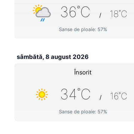
36
˚C
18
˚C
/
Sanse de ploaie:
57
%
sâmbătă, 8 august 2026
Însorit
34
˚C
16
˚C
/
Sanse de ploaie:
57
%