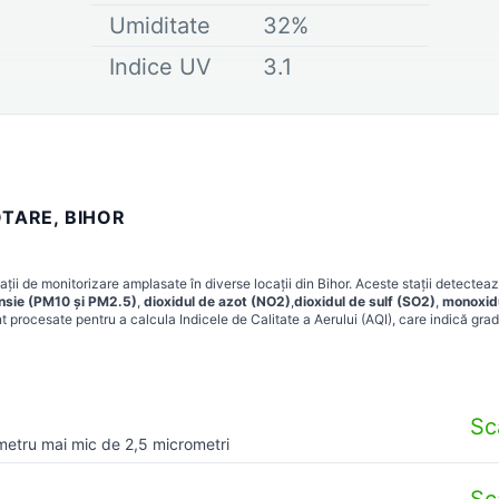
Umiditate
32
%
Indice UV
3.1
OTARE, BIHOR
ții de monitorizare amplasate în diverse locații din
Bihor
. Aceste stații detectea
ensie (PM10 și PM2.5)
,
dioxidul de azot (NO2)
,
dioxidul de sulf (SO2)
,
monoxid
t procesate pentru a calcula Indicele de Calitate a Aerului (AQI), care indică grad
Sc
metru mai mic de 2,5 micrometri
Sc