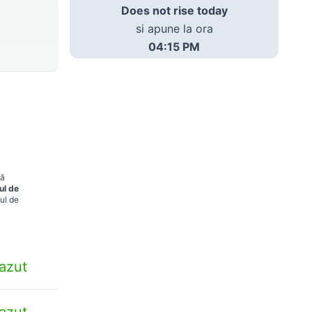
Does not rise today
si apune la ora
04:15 PM
ză
ul de
ul de
azut
azut