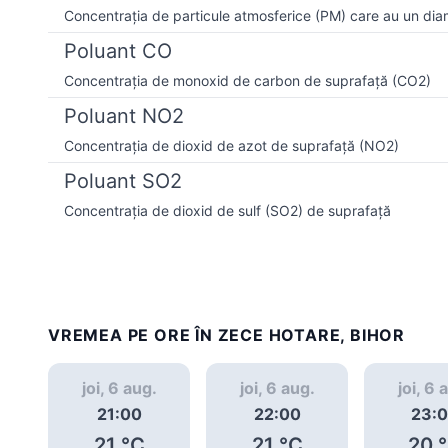
Concentrația de particule atmosferice (PM) care au un dia
Poluant CO
Concentrația de monoxid de carbon de suprafață (CO2)
Poluant NO2
Concentrația de dioxid de azot de suprafață (NO2)
Poluant SO2
Concentrația de dioxid de sulf (SO2) de suprafață
VREMEA PE ORE ÎN ZECE HOTARE, BIHOR
joi, 6 aug.
joi, 6 aug.
joi, 6 
21:00
22:00
23:
21
°C
21
°C
20
°