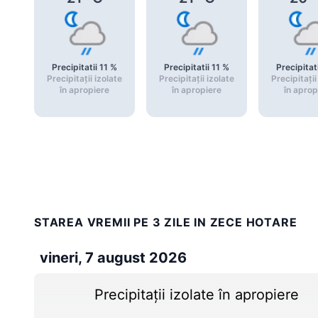
Precipitatii
11
%
Precipitatii
11
%
Precipitat
Precipitații izolate
Precipitații izolate
Precipitații
în apropiere
în apropiere
în aprop
STAREA VREMII PE 3 ZILE IN ZECE HOTARE
vineri, 7 august 2026
Precipitații izolate în apropiere