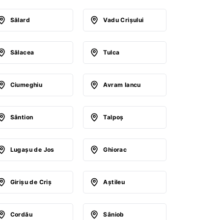
Sălard
Vadu Crişului
Sălacea
Tulca
Ciumeghiu
Avram Iancu
Sântion
Talpoş
Lugaşu de Jos
Ghiorac
Girişu de Criş
Aştileu
Cordău
Sâniob