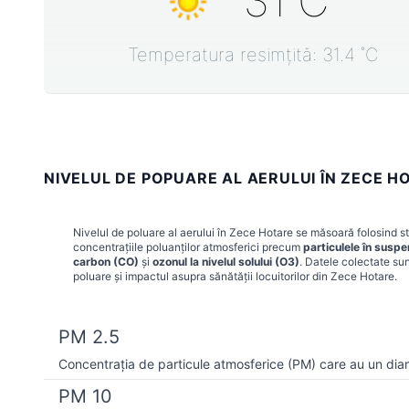
31
˚C
Temperatura resimțită:
31.4
˚C
NIVELUL DE POPUARE AL AERULUI ÎN ZECE H
Nivelul de poluare al aerului în
Zece Hotare
se măsoară folosind sta
concentrațiile poluanților atmosferici precum
particulele în susp
carbon (CO)
și
ozonul la nivelul solului (O3)
. Datele colectate sun
poluare și impactul asupra sănătății locuitorilor din
Zece Hotare
.
PM 2.5
Concentrația de particule atmosferice (PM) care au un dia
PM 10