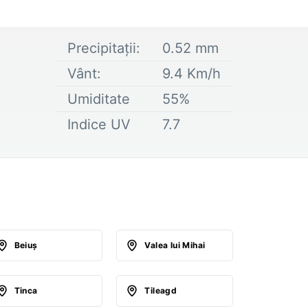
Precipitații:
0.52
mm
Vânt:
9.4
Km/h
Umiditate
55
%
Indice UV
7.7
Beiuş
Valea lui Mihai
Tinca
Tileagd