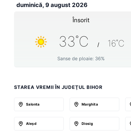
duminică, 9 august 2026
Însorit
33
˚C
16
˚C
/
Sanse de ploaie:
36
%
STAREA VREMII ÎN JUDEŢUL BIHOR
Salonta
Marghita
Aleşd
Diosig