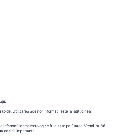
ții.
apide. Utilizarea acestor informații este la latitudinea
ea informațiilor meteorologice furnizate pe Starea-Vremii.ro. Vă
a decizii importante.