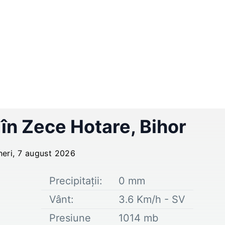
 în
Zece Hotare
,
Bihor
neri, 7 august 2026
Precipitații:
0
mm
Vânt:
3.6
Km/h -
SV
Presiune
1014
mb