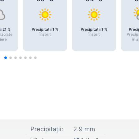
ii
21
%
Precipitatii
1
%
Precipitatii
1
%
Precip
 izolate
Însorit
Însorit
Precipi
iere
în 
Precipitații:
2.9
mm