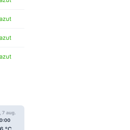
azut
azut
azut
, 7 aug.
vin., 7 aug.
vin., 7 aug.
0:00
11:00
12:00
6
°C
36
°C
35
°C