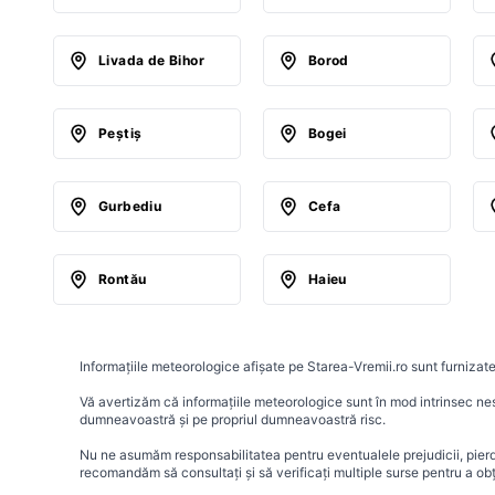
Livada de Bihor
Borod
Peştiş
Bogei
Gurbediu
Cefa
Rontău
Haieu
Informațiile meteorologice afișate pe Starea-Vremii.ro sunt furnizate
Vă avertizăm că informațiile meteorologice sunt în mod intrinsec nesig
dumneavoastră și pe propriul dumneavoastră risc.
Nu ne asumăm responsabilitatea pentru eventualele prejudicii, pierder
recomandăm să consultați și să verificați multiple surse pentru a ob