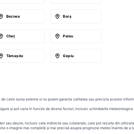
Beznea
Borş
Cheţ
Paleu
Tămaşda
Gepiu
 de catre sursa externe si nu putem garanta calitatea sau precizia acestor informa
ure și pot varia în funcție de diverși factori, inclusiv schimbările meteorologice r
i sau daune, inclusiv cele indirecte sau colaterale, care pot rezulta din utilizar
ține o imagine mai completă și mai precisă asupra prognozei meteo înainte de a lu