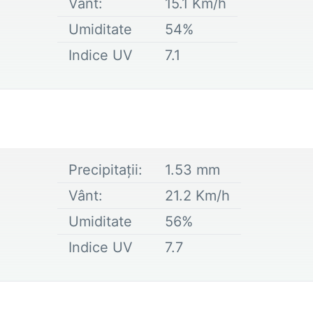
Vânt:
15.1
Km/h
Umiditate
54
%
Indice UV
7.1
Precipitații:
1.53
mm
Vânt:
21.2
Km/h
Umiditate
56
%
Indice UV
7.7