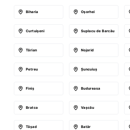
Biharia
Oşorhei
Curtuişeni
Suplacu de Barcău
Tărian
Nojorid
Petreu
Şuncuiuş
Finiş
Budureasa
Bratca
Vaşcău
Tăşad
Batăr