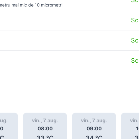
metru mai mic de 10 micrometri
Sc
Sc
Sc
aug.
vin., 7 aug.
vin., 7 aug.
vin.
00
08:00
09:00
1
C
33
°C
34
°C
3