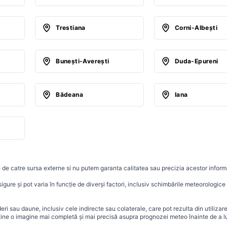
Trestiana
Corni-Albeşti
Buneşti-Avereşti
Duda-Epureni
Bădeana
Iana
 de catre sursa externe si nu putem garanta calitatea sau precizia acestor informa
ure și pot varia în funcție de diverși factori, inclusiv schimbările meteorologice r
i sau daune, inclusiv cele indirecte sau colaterale, care pot rezulta din utilizar
ține o imagine mai completă și mai precisă asupra prognozei meteo înainte de a lu