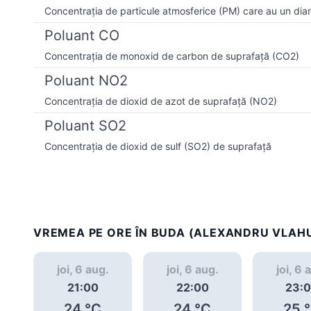
Concentrația de particule atmosferice (PM) care au un dia
Poluant CO
Concentrația de monoxid de carbon de suprafață (CO2)
Poluant NO2
Concentrația de dioxid de azot de suprafață (NO2)
Poluant SO2
Concentrația de dioxid de sulf (SO2) de suprafață
VREMEA PE ORE ÎN BUDA (ALEXANDRU VLAHU
joi, 6 aug.
joi, 6 aug.
joi, 6 
21:00
22:00
23:
24
°C
24
°C
25
°