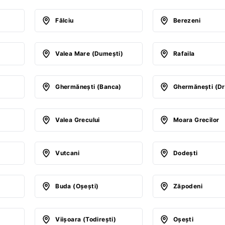
Fălciu
Berezeni
Valea Mare (Dumeşti)
Rafaila
Ghermăneşti (Banca)
Ghermăneşti (Dr
Valea Grecului
Moara Grecilor
)
Vutcani
Dodeşti
Buda (Oşeşti)
Zăpodeni
Viişoara (Todireşti)
Oşeşti