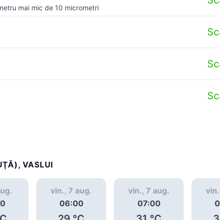
metru mai mic de 10 micrometri
Sc
Sc
Sc
ŢĂ), VASLUI
aug.
vin., 7 aug.
vin., 7 aug.
vin.
00
06:00
07:00
0
C
29
°C
31
°C
3