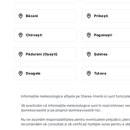
Băcani
Pribeşti
Chirceşti
Pogoneşti
Pădureni (Oşeşti)
Şuletea
Doagele
Tutova
Informațiile meteorologice afișate pe Starea-Vremii.ro sunt furnizate
Vă avertizăm că informațiile meteorologice sunt în mod intrinsec nesig
dumneavoastră și pe propriul dumneavoastră risc.
Nu ne asumăm responsabilitatea pentru eventualele prejudicii, pierder
recomandăm să consultați și să verificați multiple surse pentru a ob