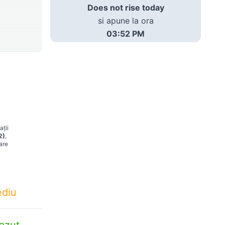
Does not rise today
si apune la ora
03:52 PM
ații
2)
,
are
diu
azut