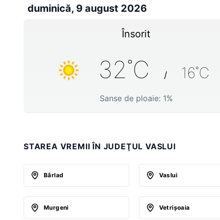
duminică, 9 august 2026
Însorit
32
˚C
16
˚C
/
Sanse de ploaie:
1
%
STAREA VREMII ÎN JUDEŢUL VASLUI
Bârlad
Vaslui
Murgeni
Vetrişoaia