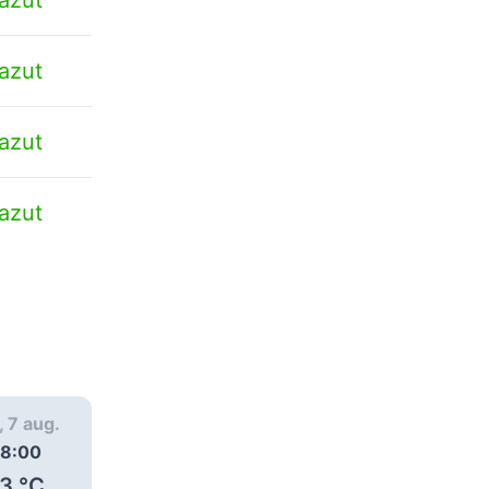
azut
azut
azut
, 7 aug.
vin., 7 aug.
vin., 7 aug.
8:00
09:00
10:00
3
°C
35
°C
36
°C