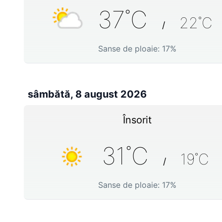
37
˚C
22
˚C
/
Sanse de ploaie:
17
%
sâmbătă, 8 august 2026
Însorit
31
˚C
19
˚C
/
Sanse de ploaie:
17
%