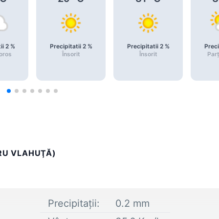
ii
2
%
Precipitatii
2
%
Precipitatii
2
%
Preci
noros
Însorit
Însorit
Parț
DRU VLAHUŢĂ)
Precipitații:
0.2
mm