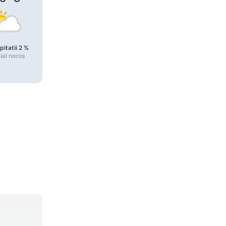
pitatii
2
%
Precipitatii
2
%
Precipitatii
2
%
ial noros
Parțial noros
Parțial noros