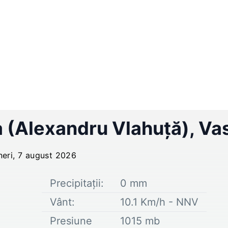
 (Alexandru Vlahuţă)
,
Vas
neri, 7 august 2026
Precipitații:
0
mm
Vânt:
10.1
Km/h -
NNV
Presiune
1015
mb