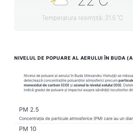
22
˚C
Temperatura resimțită:
21.5
˚C
NIVELUL DE POPUARE AL AERULUI ÎN BUDA (
Nivelul de poluare al aerului în
Buda (Alexandru Vlahuţă)
se măsoară
detectează concentrațiile poluanților atmosferici precum
particul
monoxidul de carbon (CO)
și
ozonul la nivelul solului (O3)
. Datel
indică gradul de poluare și impactul asupra sănătății locuitorilor d
PM 2.5
Concentrația de particule atmosferice (PM) care au un dia
PM 10