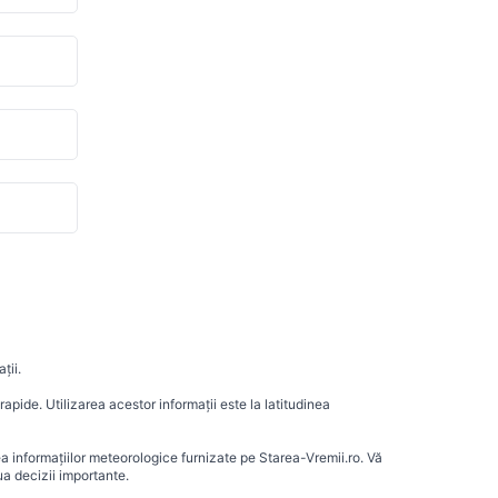
ții.
apide. Utilizarea acestor informații este la latitudinea
ea informațiilor meteorologice furnizate pe Starea-Vremii.ro. Vă
a decizii importante.