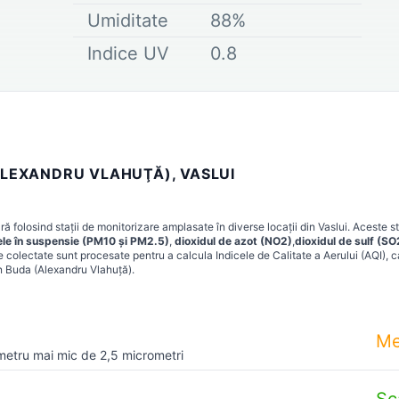
Umiditate
88
%
Indice UV
0.8
ALEXANDRU VLAHUŢĂ), VASLUI
 folosind stații de monitorizare amplasate în diverse locații din
Vaslui
. Aceste st
ele în suspensie (PM10 și PM2.5)
,
dioxidul de azot (NO2)
,
dioxidul de sulf (SO
e colectate sunt procesate pentru a calcula Indicele de Calitate a Aerului (AQI), c
in
Buda (Alexandru Vlahuţă)
.
Me
metru mai mic de 2,5 micrometri
Sc