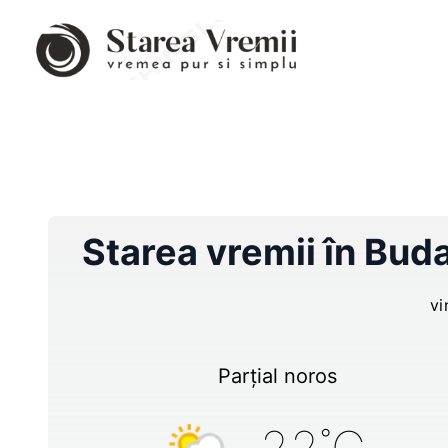
Starea vremii în
Buda
vi
Parțial noros