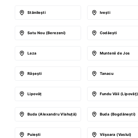
Stănileşti
Iveşti
Satu Nou (Berezeni)
Codăeşti
Laza
Muntenii de Jos
Râşeşti
Tanacu
Lipovăţ
Fundu Văii (Lipovăţ
Buda (Alexandru Vlahuţă)
Buda (Bogdăneşti)
Puieşti
Viişoara (Vaslui)