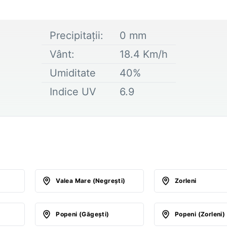
Precipitații:
0
mm
Vânt:
18.4
Km/h
Umiditate
40
%
Indice UV
6.9
Valea Mare (Negreşti)
Zorleni
Popeni (Găgeşti)
Popeni (Zorleni)