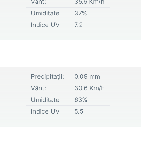
Vânt:
35.6
Km/h
Umiditate
37
%
Indice UV
7.2
Precipitații:
0.09
mm
Vânt:
30.6
Km/h
Umiditate
63
%
Indice UV
5.5