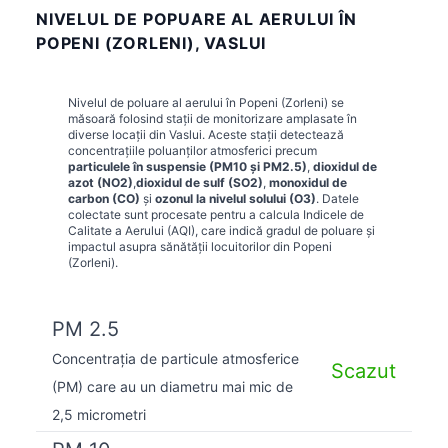
NIVELUL DE POPUARE AL AERULUI ÎN
POPENI (ZORLENI), VASLUI
Nivelul de poluare al aerului în
Popeni (Zorleni)
se
măsoară folosind stații de monitorizare amplasate în
diverse locații din
Vaslui
. Aceste stații detectează
concentrațiile poluanților atmosferici precum
particulele în suspensie (PM10 și PM2.5)
,
dioxidul de
azot (NO2)
,
dioxidul de sulf (SO2)
,
monoxidul de
carbon (CO)
și
ozonul la nivelul solului (O3)
. Datele
colectate sunt procesate pentru a calcula Indicele de
Calitate a Aerului (AQI), care indică gradul de poluare și
impactul asupra sănătății locuitorilor din
Popeni
(Zorleni)
.
PM 2.5
Concentrația de particule atmosferice
Scazut
(PM) care au un diametru mai mic de
2,5 micrometri