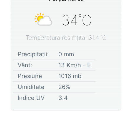
34
˚C
Temperatura resimțită:
31.4
˚C
Precipitații:
0
mm
Vânt:
13
Km/h -
E
Presiune
1016
mb
Umiditate
26
%
Indice UV
3.4