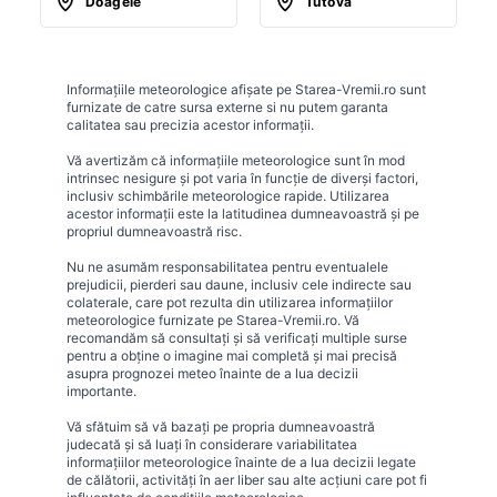
Doagele
Tutova
Informațiile meteorologice afișate pe Starea-Vremii.ro sunt
furnizate de catre sursa externe si nu putem garanta
calitatea sau precizia acestor informații.
Vă avertizăm că informațiile meteorologice sunt în mod
intrinsec nesigure și pot varia în funcție de diverși factori,
inclusiv schimbările meteorologice rapide. Utilizarea
acestor informații este la latitudinea dumneavoastră și pe
propriul dumneavoastră risc.
Nu ne asumăm responsabilitatea pentru eventualele
prejudicii, pierderi sau daune, inclusiv cele indirecte sau
colaterale, care pot rezulta din utilizarea informațiilor
meteorologice furnizate pe Starea-Vremii.ro. Vă
recomandăm să consultați și să verificați multiple surse
pentru a obține o imagine mai completă și mai precisă
asupra prognozei meteo înainte de a lua decizii
importante.
Vă sfătuim să vă bazați pe propria dumneavoastră
judecată și să luați în considerare variabilitatea
informațiilor meteorologice înainte de a lua decizii legate
de călătorii, activități în aer liber sau alte acțiuni care pot fi