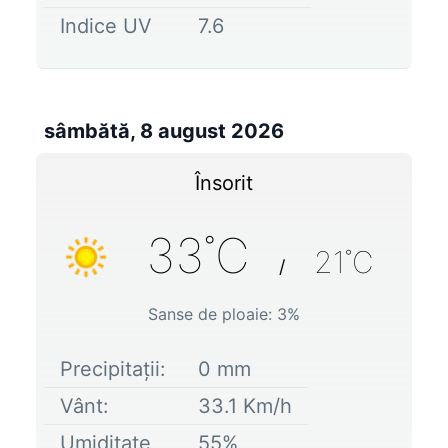
Indice UV
7.6
sâmbătă, 8 august 2026
Însorit
33
˚C
21
˚C
/
Sanse de ploaie:
3
%
Precipitații:
0
mm
Vânt:
33.1
Km/h
Umiditate
55
%