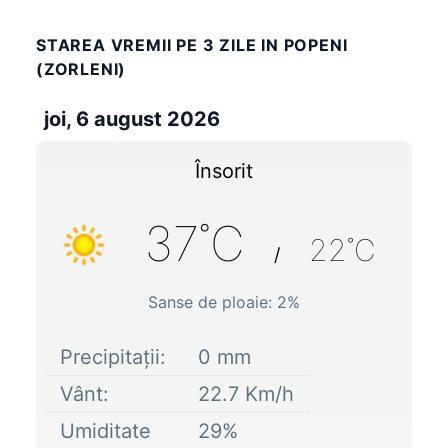
STAREA VREMII PE 3 ZILE IN POPENI
(ZORLENI)
joi, 6 august 2026
Însorit
37
˚C
22
˚C
/
Sanse de ploaie:
2
%
Precipitații:
0
mm
Vânt:
22.7
Km/h
Umiditate
29
%