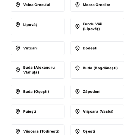
Valea Grecului
Moara Grecilor
Fundu Văii
Lipovăţ
(Lipovăţ)
Vutcani
Dodeşti
Buda (Alexandru
Buda (Bogdăneşti)
Vlahuţă)
Buda (Oşeşti)
Zăpodeni
Puieşti
Viişoara (Vaslui)
Viişoara (Todireşti)
Oşeşti