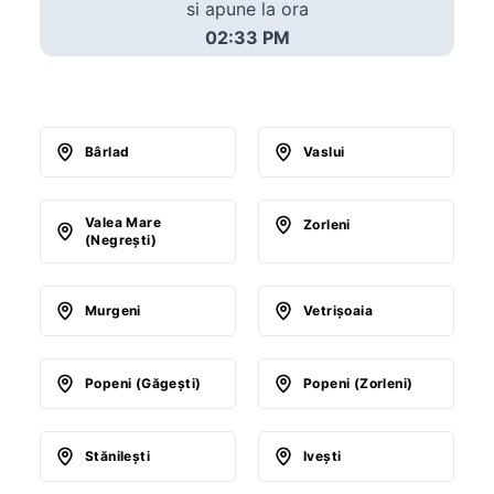
si apune la ora
02:33 PM
Bârlad
Vaslui
Valea Mare
Zorleni
(Negreşti)
Murgeni
Vetrişoaia
Popeni (Găgeşti)
Popeni (Zorleni)
Stănileşti
Iveşti