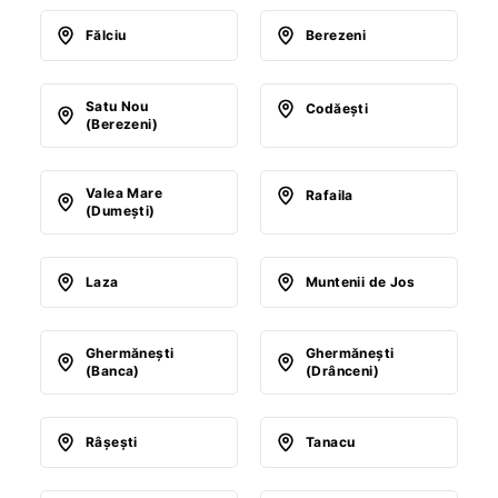
Fălciu
Berezeni
Satu Nou
Codăeşti
(Berezeni)
Valea Mare
Rafaila
(Dumeşti)
Laza
Muntenii de Jos
Ghermăneşti
Ghermăneşti
(Banca)
(Drânceni)
Râşeşti
Tanacu