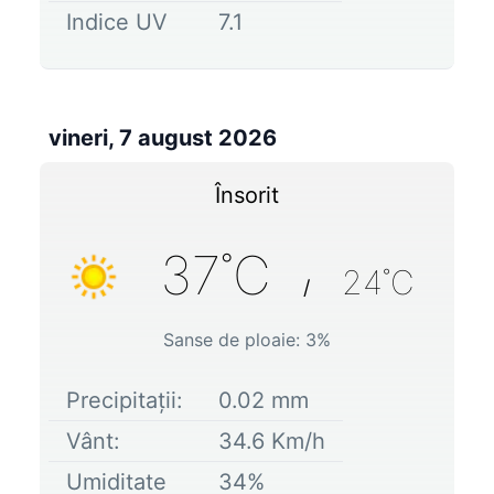
Indice UV
7.1
vineri, 7 august 2026
Însorit
37
˚C
24
˚C
/
Sanse de ploaie:
3
%
Precipitații:
0.02
mm
Vânt:
34.6
Km/h
Umiditate
34
%