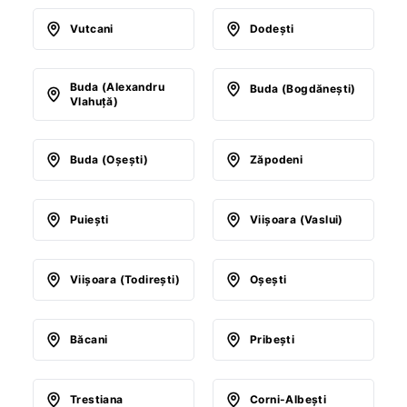
Vutcani
Dodeşti
Buda (Alexandru
Buda (Bogdăneşti)
Vlahuţă)
Buda (Oşeşti)
Zăpodeni
Puieşti
Viişoara (Vaslui)
Viişoara (Todireşti)
Oşeşti
Băcani
Pribeşti
Trestiana
Corni-Albeşti