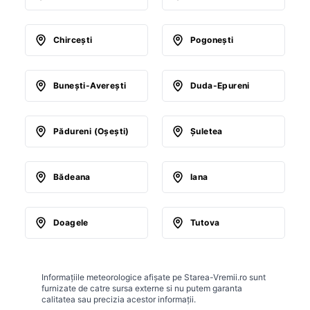
Chirceşti
Pogoneşti
Buneşti-Avereşti
Duda-Epureni
Pădureni (Oşeşti)
Şuletea
Bădeana
Iana
Doagele
Tutova
Informațiile meteorologice afișate pe Starea-Vremii.ro sunt
furnizate de catre sursa externe si nu putem garanta
calitatea sau precizia acestor informații.