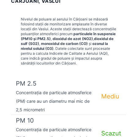
CÂRJOANI, VASLUI
Nivelul de poluare al aerului în
Cârjoani
se măsoară
folosind stații de monitorizare amplasate în diverse
locații din
Vaslui
. Aceste stații detectează concentrațiile
poluanților atmosferici precum
particulele în suspensie
(PM10 și PM2.5)
,
dioxidul de azot (NO2)
,
dioxidul de
sulf (SO2)
,
monoxidul de carbon (CO)
și
ozonul la
nivelul solului (O3)
. Datele colectate sunt procesate
pentru a calcula Indicele de Calitate a Aerului (AQI),
care indică gradul de poluare și impactul asupra
sănătății locuitorilor din
Cârjoani
.
PM 2.5
Concentrația de particule atmosferice
Mediu
(PM) care au un diametru mai mic de
2,5 micrometri
PM 10
Concentrația de particule atmosferice
Scazut