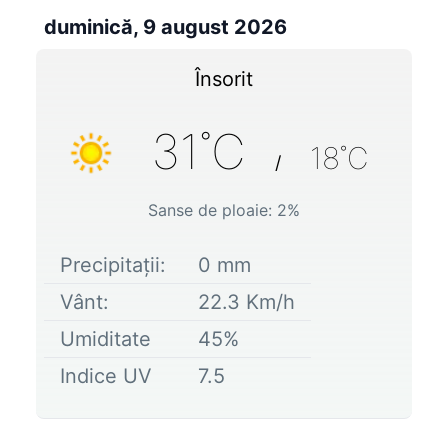
duminică, 9 august 2026
Însorit
31
˚C
18
˚C
/
Sanse de ploaie:
2
%
Precipitații:
0
mm
Vânt:
22.3
Km/h
Umiditate
45
%
Indice UV
7.5