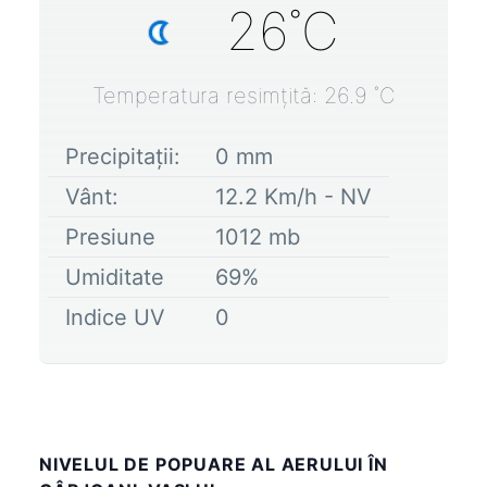
26
˚C
Temperatura resimțită:
26.9
˚C
Precipitații:
0
mm
Vânt:
12.2
Km/h -
NV
Presiune
1012
mb
Umiditate
69
%
Indice UV
0
NIVELUL DE POPUARE AL AERULUI ÎN