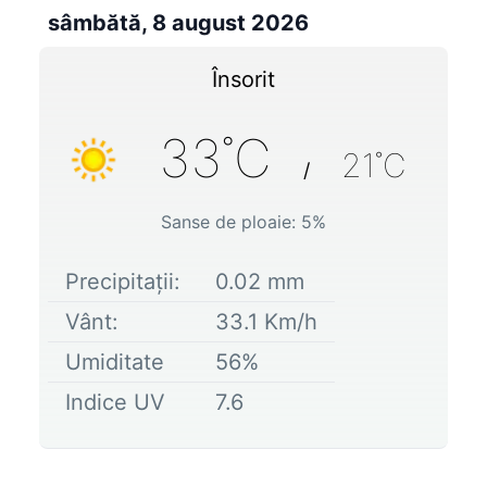
sâmbătă, 8 august 2026
Însorit
33
˚C
21
˚C
/
Sanse de ploaie:
5
%
Precipitații:
0.02
mm
Vânt:
33.1
Km/h
Umiditate
56
%
Indice UV
7.6