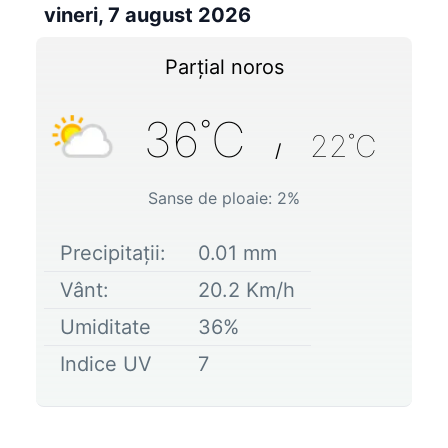
vineri, 7 august 2026
Parțial noros
36
˚C
22
˚C
/
Sanse de ploaie:
2
%
Precipitații:
0.01
mm
Vânt:
20.2
Km/h
Umiditate
36
%
Indice UV
7