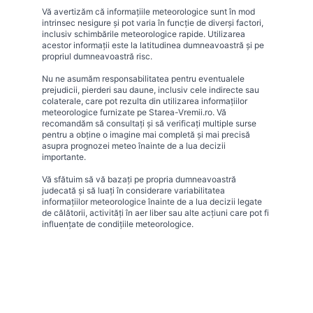
Vă avertizăm că informațiile meteorologice sunt în mod
intrinsec nesigure și pot varia în funcție de diverși factori,
inclusiv schimbările meteorologice rapide. Utilizarea
acestor informații este la latitudinea dumneavoastră și pe
propriul dumneavoastră risc.
Nu ne asumăm responsabilitatea pentru eventualele
prejudicii, pierderi sau daune, inclusiv cele indirecte sau
colaterale, care pot rezulta din utilizarea informațiilor
meteorologice furnizate pe Starea-Vremii.ro. Vă
recomandăm să consultați și să verificați multiple surse
pentru a obține o imagine mai completă și mai precisă
asupra prognozei meteo înainte de a lua decizii
importante.
Vă sfătuim să vă bazați pe propria dumneavoastră
judecată și să luați în considerare variabilitatea
informațiilor meteorologice înainte de a lua decizii legate
de călătorii, activități în aer liber sau alte acțiuni care pot fi
influențate de condițiile meteorologice.