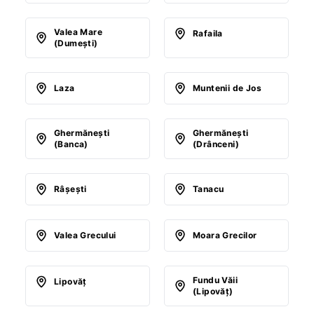
Valea Mare
Rafaila
(Dumeşti)
Laza
Muntenii de Jos
Ghermăneşti
Ghermăneşti
(Banca)
(Drânceni)
Râşeşti
Tanacu
Valea Grecului
Moara Grecilor
Fundu Văii
Lipovăţ
(Lipovăţ)