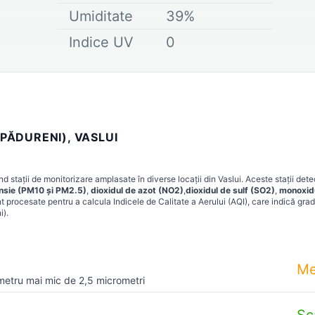
Umiditate
39
%
Indice UV
0
(PĂDURENI), VASLUI
d stații de monitorizare amplasate în diverse locații din
Vaslui
. Aceste stații det
ensie (PM10 și PM2.5)
,
dioxidul de azot (NO2)
,
dioxidul de sulf (SO2)
,
monoxid
t procesate pentru a calcula Indicele de Calitate a Aerului (AQI), care indică grad
i)
.
Me
metru mai mic de 2,5 micrometri
Sc