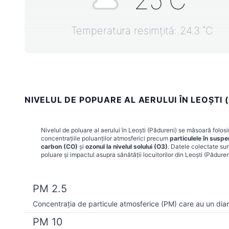
25
˚C
Temperatura resimțită:
24.3
˚C
NIVELUL DE POPUARE AL AERULUI ÎN LEOŞTI 
Nivelul de poluare al aerului în
Leoşti (Pădureni)
se măsoară folosin
concentrațiile poluanților atmosferici precum
particulele în susp
carbon (CO)
și
ozonul la nivelul solului (O3)
. Datele colectate sun
poluare și impactul asupra sănătății locuitorilor din
Leoşti (Păduren
PM 2.5
Concentrația de particule atmosferice (PM) care au un dia
PM 10