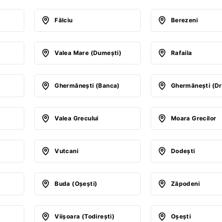
Fălciu
Berezeni
Valea Mare (Dumeşti)
Rafaila
Ghermăneşti (Banca)
Ghermăneşti (Dr
Valea Grecului
Moara Grecilor
)
Vutcani
Dodeşti
Buda (Oşeşti)
Zăpodeni
Viişoara (Todireşti)
Oşeşti