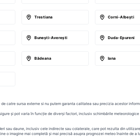
Trestiana
Corni-Albeşti
Buneşti-Avereşti
Duda-Epureni
Bădeana
Iana
 de catre sursa externe si nu putem garanta calitatea sau precizia acestor informa
ure și pot varia în funcție de diverși factori, inclusiv schimbările meteorologice r
i sau daune, inclusiv cele indirecte sau colaterale, care pot rezulta din utilizar
ține o imagine mai completă și mai precisă asupra prognozei meteo înainte de a lu