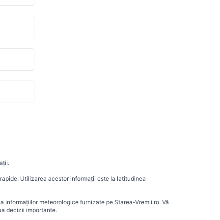
ții.
apide. Utilizarea acestor informații este la latitudinea
ea informațiilor meteorologice furnizate pe Starea-Vremii.ro. Vă
a decizii importante.