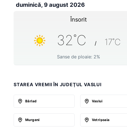
duminică, 9 august 2026
Însorit
32
˚C
17
˚C
/
Sanse de ploaie:
2
%
STAREA VREMII ÎN JUDEŢUL VASLUI
Bârlad
Vaslui
Murgeni
Vetrişoaia