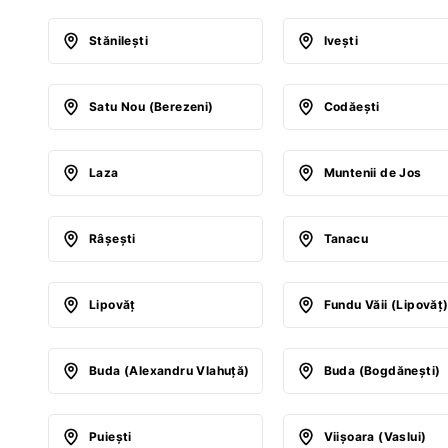
Stănileşti
Iveşti
Satu Nou (Berezeni)
Codăeşti
Laza
Muntenii de Jos
Râşeşti
Tanacu
Lipovăţ
Fundu Văii (Lipovăţ
Buda (Alexandru Vlahuţă)
Buda (Bogdăneşti)
Puieşti
Viişoara (Vaslui)