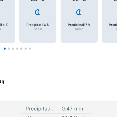
ii
4
%
Precipitatii
6
%
Precipitatii
7
%
Preci
n
Senin
Senin
I)
Precipitații:
0.47
mm