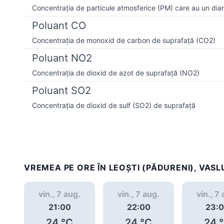
Concentrația de particule atmosferice (PM) care au un dia
Poluant CO
Concentrația de monoxid de carbon de suprafață (CO2)
Poluant NO2
Concentrația de dioxid de azot de suprafață (NO2)
Poluant SO2
Concentrația de dioxid de sulf (SO2) de suprafață
VREMEA PE ORE ÎN LEOŞTI (PĂDURENI), VASL
vin., 7 aug.
vin., 7 aug.
vin., 7
21:00
22:00
23:
24
°C
24
°C
24
°