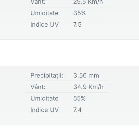
Vânt:
29.5
Km/h
Umiditate
35
%
Indice UV
7.5
Precipitații:
3.56
mm
Vânt:
34.9
Km/h
Umiditate
55
%
Indice UV
7.4