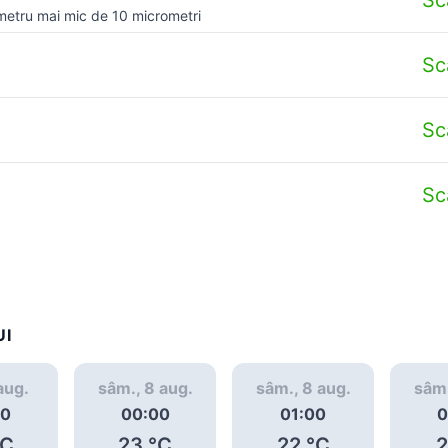
metru mai mic de 10 micrometri
Sc
Sc
Sc
UI
 aug.
sâm., 8 aug.
sâm., 8 aug.
sâm.
00
00:00
01:00
0
C
23
°C
22
°C
2