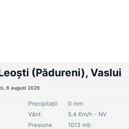
Leoşti (Pădureni)
,
Vaslui
joi, 6 august 2026
Precipitații:
0
mm
Vânt:
5.4
Km/h -
NV
Presiune
1013
mb