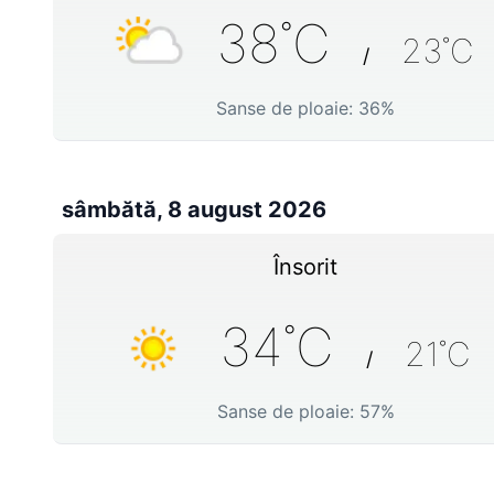
38
˚C
23
˚C
/
Sanse de ploaie:
36
%
sâmbătă, 8 august 2026
Însorit
34
˚C
21
˚C
/
Sanse de ploaie:
57
%