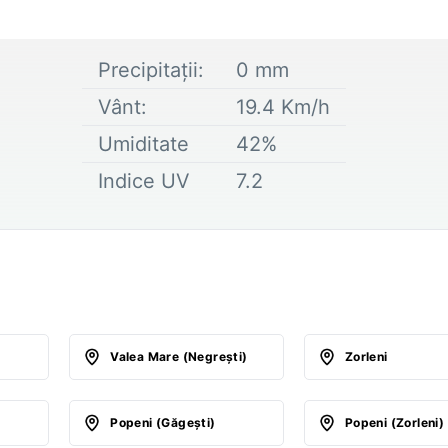
Precipitații:
0
mm
Vânt:
19.4
Km/h
Umiditate
42
%
Indice UV
7.2
Valea Mare (Negreşti)
Zorleni
Popeni (Găgeşti)
Popeni (Zorleni)