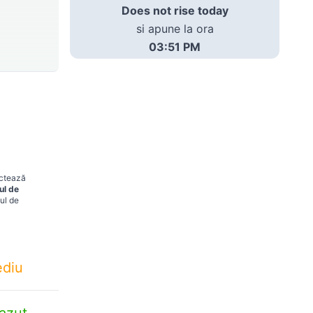
Does not rise today
si apune la ora
03:51 PM
ectează
ul de
ul de
diu
azut