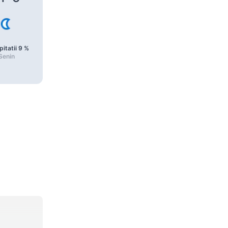
pitatii
9
%
Precipitatii
10
%
Precipitatii
11
%
Senin
Însorit
Parțial noros