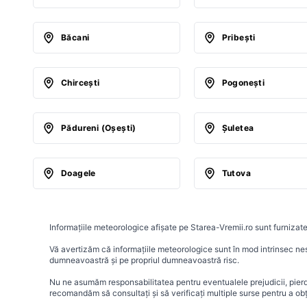
Băcani
Pribeşti
Chirceşti
Pogoneşti
Pădureni (Oşeşti)
Şuletea
Doagele
Tutova
Informațiile meteorologice afișate pe Starea-Vremii.ro sunt furnizate
Vă avertizăm că informațiile meteorologice sunt în mod intrinsec nesig
dumneavoastră și pe propriul dumneavoastră risc.
Nu ne asumăm responsabilitatea pentru eventualele prejudicii, pierder
recomandăm să consultați și să verificați multiple surse pentru a ob