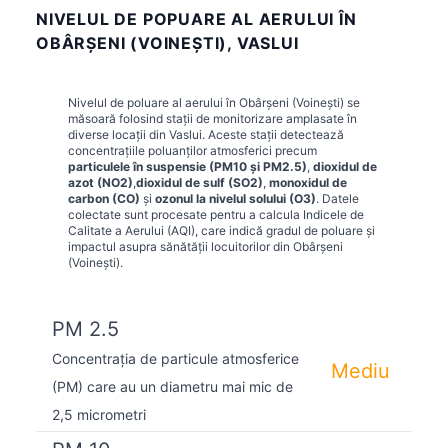
NIVELUL DE POPUARE AL AERULUI ÎN
OBÂRŞENI (VOINEŞTI), VASLUI
Nivelul de poluare al aerului în
Obârşeni (Voineşti)
se
măsoară folosind stații de monitorizare amplasate în
diverse locații din
Vaslui
. Aceste stații detectează
concentrațiile poluanților atmosferici precum
particulele în suspensie (PM10 și PM2.5)
,
dioxidul de
azot (NO2)
,
dioxidul de sulf (SO2)
,
monoxidul de
carbon (CO)
și
ozonul la nivelul solului (O3)
. Datele
colectate sunt procesate pentru a calcula Indicele de
Calitate a Aerului (AQI), care indică gradul de poluare și
impactul asupra sănătății locuitorilor din
Obârşeni
(Voineşti)
.
PM 2.5
Concentrația de particule atmosferice
Mediu
(PM) care au un diametru mai mic de
2,5 micrometri