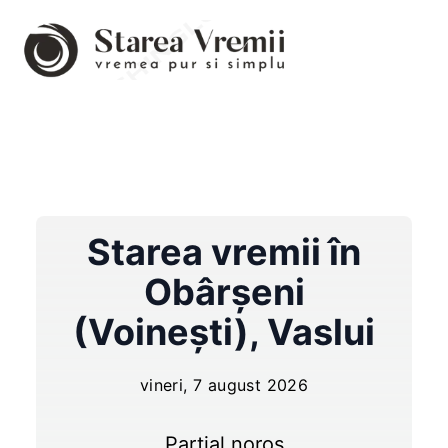
Starea vremii în
Obârşeni
(Voineşti)
,
Vaslui
vineri, 7 august 2026
Parțial noros