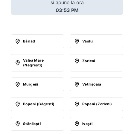
si apune la ora
03:53 PM
Bârlad
Vaslui
Valea Mare
Zorleni
(Negreşti)
Murgeni
Vetrişoaia
Popeni (Găgeşti)
Popeni (Zorleni)
Stănileşti
Iveşti