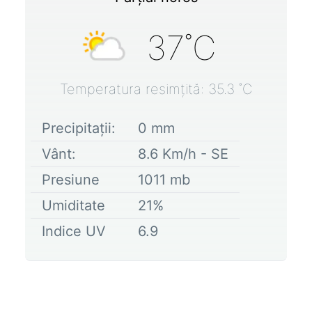
37
˚C
Temperatura resimțită:
35.3
˚C
Precipitații:
0
mm
Vânt:
8.6
Km/h -
SE
Presiune
1011
mb
Umiditate
21
%
Indice UV
6.9