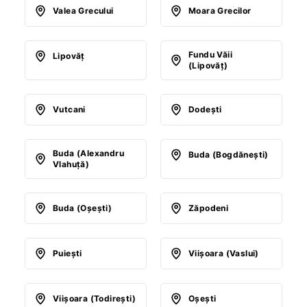
Valea Grecului
Moara Grecilor
Fundu Văii
Lipovăţ
(Lipovăţ)
Vutcani
Dodeşti
Buda (Alexandru
Buda (Bogdăneşti)
Vlahuţă)
Buda (Oşeşti)
Zăpodeni
Puieşti
Viişoara (Vaslui)
Viişoara (Todireşti)
Oşeşti