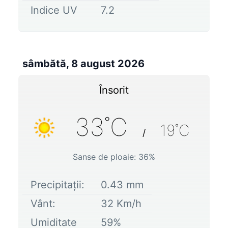
Indice UV
7.2
sâmbătă, 8 august 2026
Însorit
33
˚C
19
˚C
/
Sanse de ploaie:
36
%
Precipitații:
0.43
mm
Vânt:
32
Km/h
Umiditate
59
%