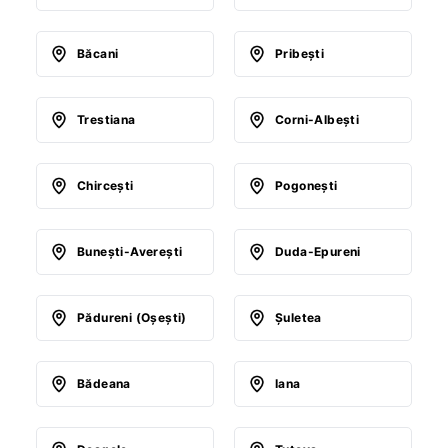
Băcani
Pribeşti
Trestiana
Corni-Albeşti
Chirceşti
Pogoneşti
Buneşti-Avereşti
Duda-Epureni
Pădureni (Oşeşti)
Şuletea
Bădeana
Iana