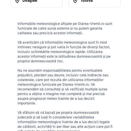
Doagele
Tutova
Informațiile meteorologice afișate pe Starea-Vremii.ro sunt
furnizate de catre sursa externe si nu putem garanta
calitatea sau precizia acestor informații.
Vă avertizăm că informațiile meteorologice sunt în mod
intrinsec nesigure și pot varia în funcție de diverși factori,
inclusiv schimbările meteorologice rapide. Utilizarea
acestor informații este la latitudinea dumneavoastră și pe
propriul dumneavoastră risc.
Nu ne asumăm responsabilitatea pentru eventualele
prejudicii, pierderi sau daune, inclusiv cele indirecte sau
colaterale, care pot rezulta din utilizarea informațiilor
meteorologice furnizate pe Starea-Vremii.ro. Vă
recomandăm să consultați și să verificați multiple surse
pentru a obține o imagine mai completă și mai precisă
asupra prognozei meteo înainte de a lua decizii
importante.
Vă sfătuim să vă bazați pe propria dumneavoastră
judecată și să luați în considerare variabilitatea
informațiilor meteorologice înainte de a lua decizii legate
de călătorii, activități în aer liber sau alte acțiuni care pot fi