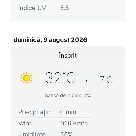
Indice UV
5.5
duminică, 9 august 2026
Însorit
32
˚C
17
˚C
/
Sanse de ploaie:
2
%
Precipitații:
0
mm
Vânt:
16.6
Km/h
Umiditate
36
%