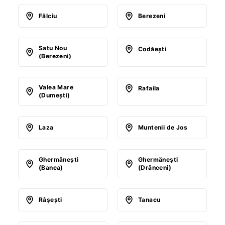
Fălciu
Berezeni
Satu Nou
Codăeşti
(Berezeni)
Valea Mare
Rafaila
(Dumeşti)
Laza
Muntenii de Jos
Ghermăneşti
Ghermăneşti
(Banca)
(Drânceni)
Râşeşti
Tanacu