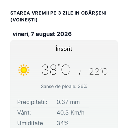
STAREA VREMII PE 3 ZILE IN OBÂRŞENI
(VOINEŞTI)
vineri, 7 august 2026
Însorit
38
˚C
22
˚C
/
Sanse de ploaie:
36
%
Precipitații:
0.37
mm
Vânt:
40.3
Km/h
Umiditate
34
%