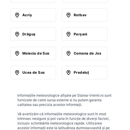
Acriş
Rotbav
Drăguş
Perşani
Moieciu de Sus
Comana de Jos
Ucea de Sus
Predeluţ
Informațiile meteorologice afișate pe Starea-Vremii.ro sunt
furnizate de catre sursa externe si nu putem garanta
calitatea sau precizia acestor informații.
Vă avertizăm că informațiile meteorologice sunt în mod
intrinsec nesigure și pot varia în funcție de diverși factori,
inclusiv schimbările meteorologice rapide. Utilizarea
acestor informații este la latitudinea dumneavoastră și pe