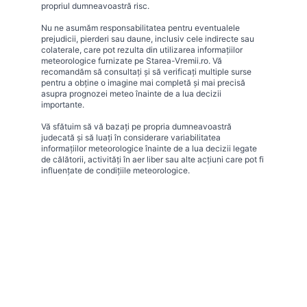
propriul dumneavoastră risc.
Nu ne asumăm responsabilitatea pentru eventualele
prejudicii, pierderi sau daune, inclusiv cele indirecte sau
colaterale, care pot rezulta din utilizarea informațiilor
meteorologice furnizate pe Starea-Vremii.ro. Vă
recomandăm să consultați și să verificați multiple surse
pentru a obține o imagine mai completă și mai precisă
asupra prognozei meteo înainte de a lua decizii
importante.
Vă sfătuim să vă bazați pe propria dumneavoastră
judecată și să luați în considerare variabilitatea
informațiilor meteorologice înainte de a lua decizii legate
de călătorii, activități în aer liber sau alte acțiuni care pot fi
influențate de condițiile meteorologice.