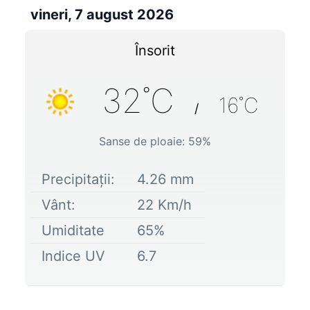
vineri, 7 august 2026
Însorit
32
˚C
16
˚C
/
Sanse de ploaie:
59
%
Precipitații:
4.26
mm
Vânt:
22
Km/h
Umiditate
65
%
Indice UV
6.7