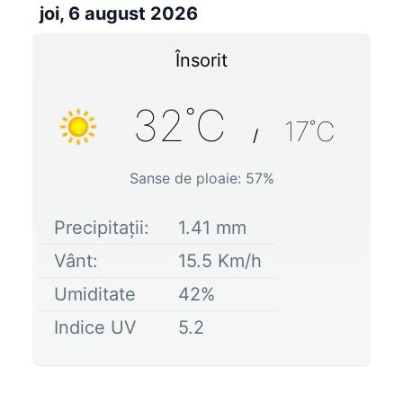
joi, 6 august 2026
Însorit
32
˚C
17
˚C
/
Sanse de ploaie:
57
%
Precipitații:
1.41
mm
Vânt:
15.5
Km/h
Umiditate
42
%
Indice UV
5.2