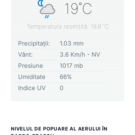
19
˚C
Temperatura resimțită:
18.8
˚C
Precipitații:
1.03
mm
Vânt:
3.6
Km/h -
NV
Presiune
1017
mb
Umiditate
66
%
Indice UV
0
NIVELUL DE POPUARE AL AERULUI ÎN