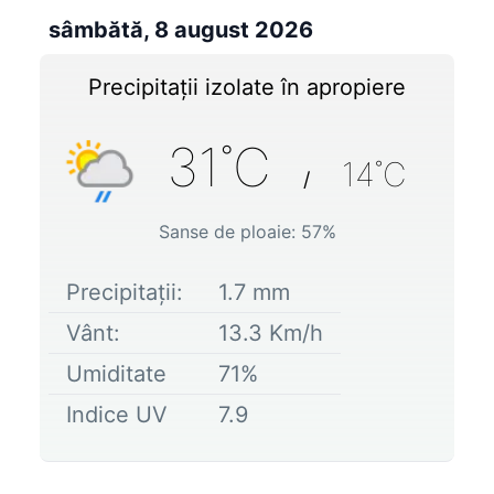
sâmbătă, 8 august 2026
Precipitații izolate în apropiere
31
˚C
14
˚C
/
Sanse de ploaie:
57
%
Precipitații:
1.7
mm
Vânt:
13.3
Km/h
Umiditate
71
%
Indice UV
7.9