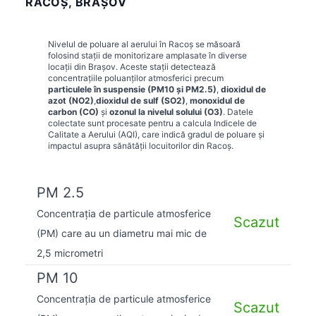
RACOŞ, BRAȘOV
Nivelul de poluare al aerului în
Racoş
se măsoară
folosind stații de monitorizare amplasate în diverse
locații din
Brașov
. Aceste stații detectează
concentrațiile poluanților atmosferici precum
particulele în suspensie (PM10 și PM2.5)
,
dioxidul de
azot (NO2)
,
dioxidul de sulf (SO2)
,
monoxidul de
carbon (CO)
și
ozonul la nivelul solului (O3)
. Datele
colectate sunt procesate pentru a calcula Indicele de
Calitate a Aerului (AQI), care indică gradul de poluare și
impactul asupra sănătății locuitorilor din
Racoş
.
PM 2.5
Concentrația de particule atmosferice
Scazut
(PM) care au un diametru mai mic de
2,5 micrometri
PM 10
Concentrația de particule atmosferice
Scazut