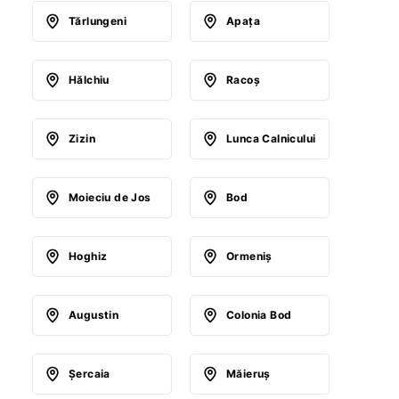
Tărlungeni
Apaţa
Hălchiu
Racoş
Zizin
Lunca Calnicului
Moieciu de Jos
Bod
Hoghiz
Ormeniş
Augustin
Colonia Bod
Şercaia
Măieruş