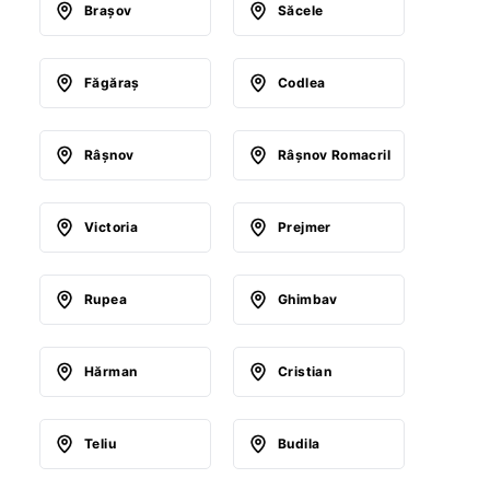
Braşov
Săcele
Făgăraş
Codlea
Râşnov
Râşnov Romacril
Victoria
Prejmer
Rupea
Ghimbav
Hărman
Cristian
Teliu
Budila