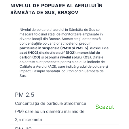
NIVELUL DE POPUARE AL AERULUI ÎN
SÂMBĂTA DE SUS, BRAȘOV
Nivelul de poluare al aerului în
Sâmbăta de Sus
se
măsoară folosind stații de monitorizare amplasate în
diverse locații din
Brașov
. Aceste stații detectează
concentrațiile poluanților atmosferici precum
particulele în suspensie (PM10 și PM2.5)
,
dioxidul de
azot (NO2)
,
dioxidul de sulf (SO2)
,
monoxidul de
carbon (CO)
și
ozonul la nivelul solului (O3)
. Datele
colectate sunt procesate pentru a calcula Indicele de
Calitate a Aerului (AQI), care indică gradul de poluare și
impactul asupra sănătății locuitorilor din
Sâmbăta de
Sus
.
PM 2.5
Concentrația de particule atmosferice
Scazut
(PM) care au un diametru mai mic de
2,5 micrometri