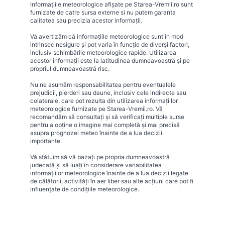
Informațiile meteorologice afișate pe Starea-Vremii.ro sunt
furnizate de catre sursa externe si nu putem garanta
calitatea sau precizia acestor informații.
Vă avertizăm că informațiile meteorologice sunt în mod
intrinsec nesigure și pot varia în funcție de diverși factori,
inclusiv schimbările meteorologice rapide. Utilizarea
acestor informații este la latitudinea dumneavoastră și pe
propriul dumneavoastră risc.
Nu ne asumăm responsabilitatea pentru eventualele
prejudicii, pierderi sau daune, inclusiv cele indirecte sau
colaterale, care pot rezulta din utilizarea informațiilor
meteorologice furnizate pe Starea-Vremii.ro. Vă
recomandăm să consultați și să verificați multiple surse
pentru a obține o imagine mai completă și mai precisă
asupra prognozei meteo înainte de a lua decizii
importante.
Vă sfătuim să vă bazați pe propria dumneavoastră
judecată și să luați în considerare variabilitatea
informațiilor meteorologice înainte de a lua decizii legate
de călătorii, activități în aer liber sau alte acțiuni care pot fi
influențate de condițiile meteorologice.