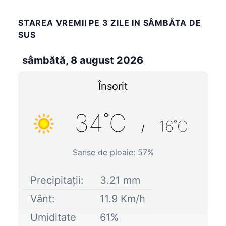
STAREA VREMII PE 3 ZILE IN SÂMBĂTA DE
SUS
sâmbătă, 8 august 2026
Însorit
34
˚C
16
˚C
/
Sanse de ploaie:
57
%
Precipitații:
3.21
mm
Vânt:
11.9
Km/h
Umiditate
61
%