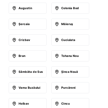
Augustin
Colonia Bod
Şercaia
Măieruş
Crizbav
Cuciulata
Bran
Tohanu Nou
Sâmbăta de Sus
Şinca Nouă
Vama Buzăului
Purcăreni
Holbav
Cincu