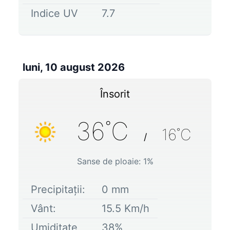
Indice UV
7.7
luni, 10 august 2026
Însorit
36
˚C
16
˚C
/
Sanse de ploaie:
1
%
Precipitații:
0
mm
Vânt:
15.5
Km/h
Umiditate
38
%