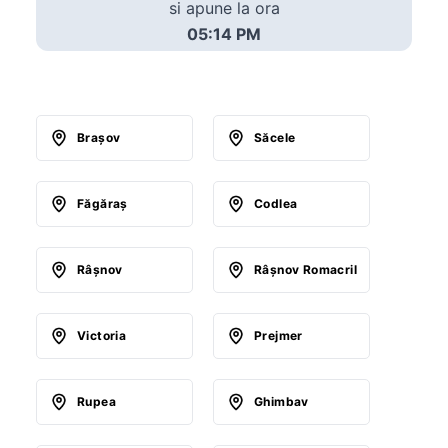
si apune la ora
05:14 PM
Braşov
Săcele
Făgăraş
Codlea
Râşnov
Râşnov Romacril
Victoria
Prejmer
Rupea
Ghimbav