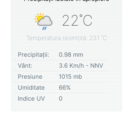
22
˚C
Temperatura resimțită:
23.1
˚C
Precipitații:
0.98
mm
Vânt:
3.6
Km/h -
NNV
Presiune
1015
mb
Umiditate
66
%
Indice UV
0