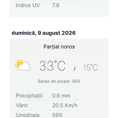
Indice UV
7.8
duminică, 9 august 2026
Parțial noros
33
˚C
15
˚C
/
Sanse de ploaie:
36
%
Precipitații:
0.6
mm
Vânt:
20.5
Km/h
Umiditate
59
%