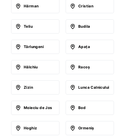
Hărman
Cristian
Teliu
Budila
Tărlungeni
Apaţa
Hălchiu
Racoş
Zizin
Lunca Calnicului
Moieciu de Jos
Bod
Hoghiz
Ormeniş