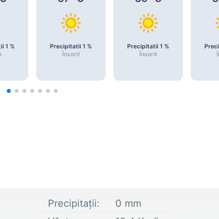
ii
1
%
Precipitatii
1
%
Precipitatii
1
%
Preci
n
Însorit
Însorit
Î
Precipitații:
0
mm