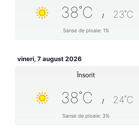
38
˚C
23
˚C
/
Sanse de ploaie:
1
%
vineri, 7 august 2026
Însorit
38
˚C
24
˚C
/
Sanse de ploaie:
3
%