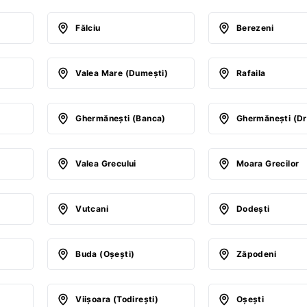
Fălciu
Berezeni
Valea Mare (Dumeşti)
Rafaila
Ghermăneşti (Banca)
Ghermăneşti (Dr
Valea Grecului
Moara Grecilor
)
Vutcani
Dodeşti
Buda (Oşeşti)
Zăpodeni
Viişoara (Todireşti)
Oşeşti