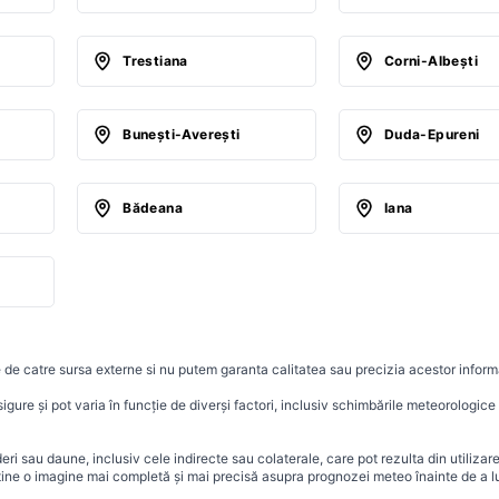
Trestiana
Corni-Albeşti
Buneşti-Avereşti
Duda-Epureni
Bădeana
Iana
 de catre sursa externe si nu putem garanta calitatea sau precizia acestor informa
ure și pot varia în funcție de diverși factori, inclusiv schimbările meteorologice r
i sau daune, inclusiv cele indirecte sau colaterale, care pot rezulta din utilizar
ține o imagine mai completă și mai precisă asupra prognozei meteo înainte de a lu