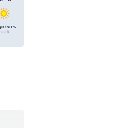
pitatii
1
%
Precipitatii
1
%
Precipitatii
1
%
nsorit
Senin
Senin