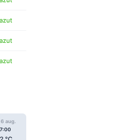
azut
azut
azut
, 6 aug.
joi, 6 aug.
joi, 6 aug.
7:00
18:00
19:00
2
°C
28
°C
26
°C