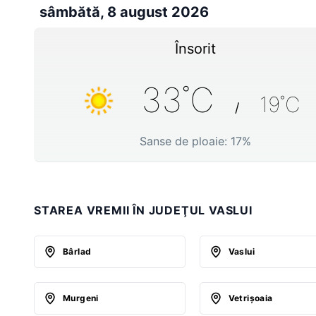
sâmbătă, 8 august 2026
Însorit
33
˚C
19
˚C
/
Sanse de ploaie:
17
%
STAREA VREMII ÎN JUDEŢUL VASLUI
Bârlad
Vaslui
Murgeni
Vetrişoaia