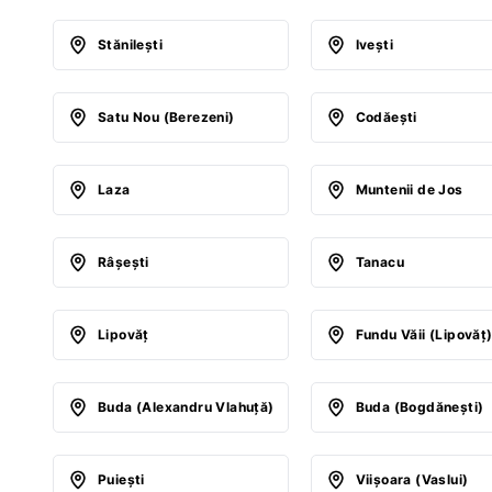
Stănileşti
Iveşti
Satu Nou (Berezeni)
Codăeşti
Laza
Muntenii de Jos
Râşeşti
Tanacu
Lipovăţ
Fundu Văii (Lipovăţ
Buda (Alexandru Vlahuţă)
Buda (Bogdăneşti)
Puieşti
Viişoara (Vaslui)