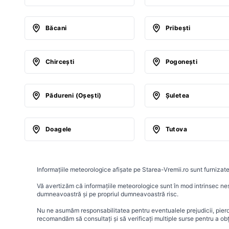
Băcani
Pribeşti
Chirceşti
Pogoneşti
Pădureni (Oşeşti)
Şuletea
Doagele
Tutova
Informațiile meteorologice afișate pe Starea-Vremii.ro sunt furnizate
Vă avertizăm că informațiile meteorologice sunt în mod intrinsec nesig
dumneavoastră și pe propriul dumneavoastră risc.
Nu ne asumăm responsabilitatea pentru eventualele prejudicii, pierder
recomandăm să consultați și să verificați multiple surse pentru a ob