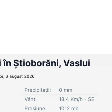
i în
Ştioborăni
,
Vaslui
joi, 6 august 2026
Precipitații:
0
mm
Vânt:
18.4
Km/h -
SE
Presiune
1012
mb