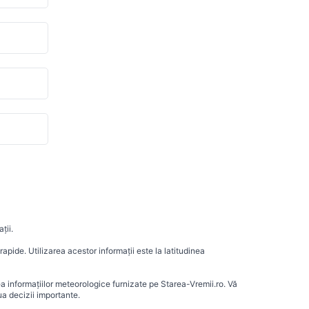
ții.
apide. Utilizarea acestor informații este la latitudinea
ea informațiilor meteorologice furnizate pe Starea-Vremii.ro. Vă
a decizii importante.