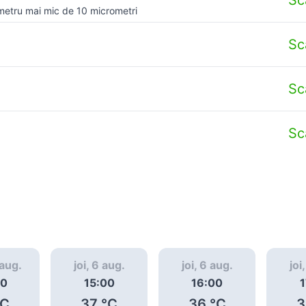
metru mai mic de 10 micrometri
Sc
Sc
Sc
 aug.
joi, 6 aug.
joi, 6 aug.
joi
00
15:00
16:00
1
C
37
°C
36
°C
3