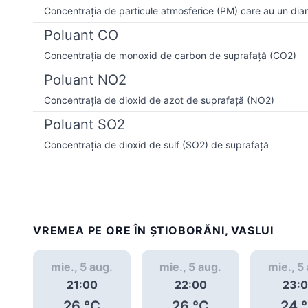
Concentrația de particule atmosferice (PM) care au un dia
Poluant CO
Concentrația de monoxid de carbon de suprafață (CO2)
Poluant NO2
Concentrația de dioxid de azot de suprafață (NO2)
Poluant SO2
Concentrația de dioxid de sulf (SO2) de suprafață
VREMEA PE ORE ÎN ŞTIOBORĂNI, VASLUI
mie., 5 aug.
mie., 5 aug.
mie., 5
21:00
22:00
23:
26
°C
26
°C
24
°