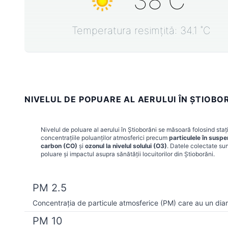
38
˚C
Temperatura resimțită:
34.1
˚C
NIVELUL DE POPUARE AL AERULUI ÎN ŞTIOBOR
Nivelul de poluare al aerului în
Ştioborăni
se măsoară folosind stați
concentrațiile poluanților atmosferici precum
particulele în susp
carbon (CO)
și
ozonul la nivelul solului (O3)
. Datele colectate sun
poluare și impactul asupra sănătății locuitorilor din
Ştioborăni
.
PM 2.5
Concentrația de particule atmosferice (PM) care au un dia
PM 10