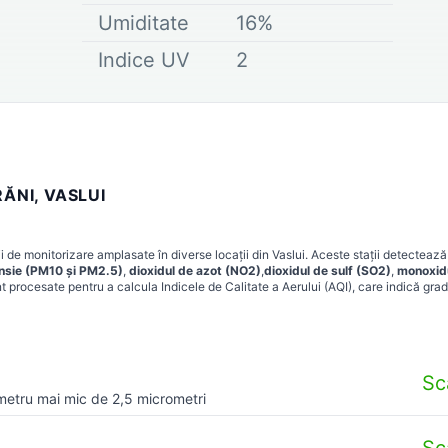
Umiditate
16
%
Indice UV
2
ĂNI, VASLUI
i de monitorizare amplasate în diverse locații din
Vaslui
. Aceste stații detectează
ensie (PM10 și PM2.5)
,
dioxidul de azot (NO2)
,
dioxidul de sulf (SO2)
,
monoxid
t procesate pentru a calcula Indicele de Calitate a Aerului (AQI), care indică grad
Sc
metru mai mic de 2,5 micrometri
Sc