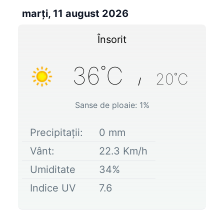
marți, 11 august 2026
Însorit
36
˚C
20
˚C
/
Sanse de ploaie:
1
%
Precipitații:
0
mm
Vânt:
22.3
Km/h
Umiditate
34
%
Indice UV
7.6