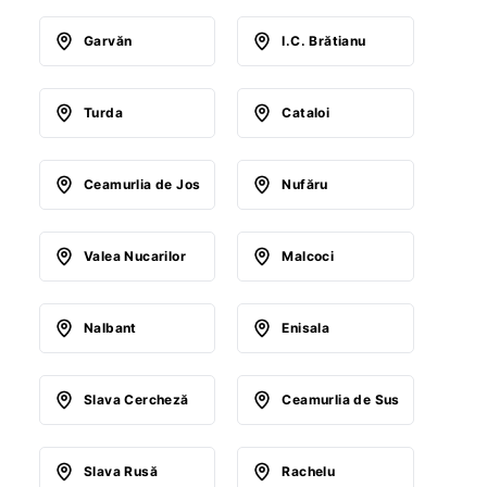
Garvăn
I.C. Brătianu
Turda
Cataloi
Ceamurlia de Jos
Nufăru
Valea Nucarilor
Malcoci
Nalbant
Enisala
Slava Cercheză
Ceamurlia de Sus
Slava Rusă
Rachelu