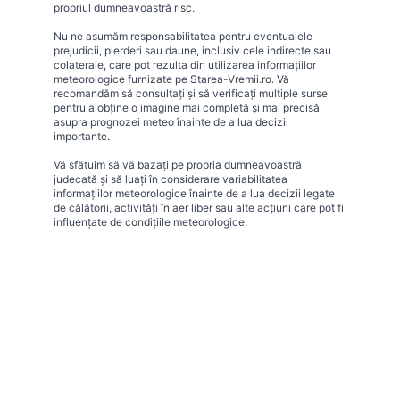
propriul dumneavoastră risc.
Nu ne asumăm responsabilitatea pentru eventualele
prejudicii, pierderi sau daune, inclusiv cele indirecte sau
colaterale, care pot rezulta din utilizarea informațiilor
meteorologice furnizate pe Starea-Vremii.ro. Vă
recomandăm să consultați și să verificați multiple surse
pentru a obține o imagine mai completă și mai precisă
asupra prognozei meteo înainte de a lua decizii
importante.
Vă sfătuim să vă bazați pe propria dumneavoastră
judecată și să luați în considerare variabilitatea
informațiilor meteorologice înainte de a lua decizii legate
de călătorii, activități în aer liber sau alte acțiuni care pot fi
influențate de condițiile meteorologice.