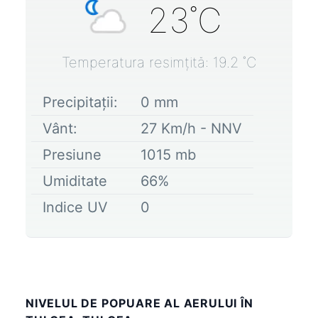
23
˚C
Temperatura resimțită:
19.2
˚C
Precipitații:
0
mm
Vânt:
27
Km/h -
NNV
Presiune
1015
mb
Umiditate
66
%
Indice UV
0
NIVELUL DE POPUARE AL AERULUI ÎN