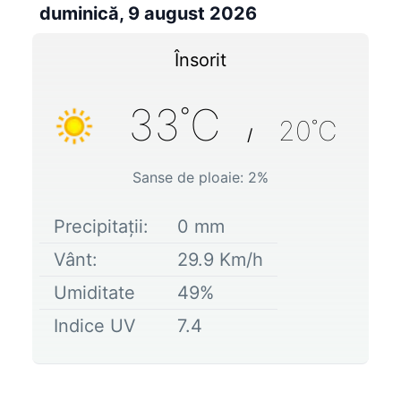
duminică, 9 august 2026
Însorit
33
˚C
20
˚C
/
Sanse de ploaie:
2
%
Precipitații:
0
mm
Vânt:
29.9
Km/h
Umiditate
49
%
Indice UV
7.4