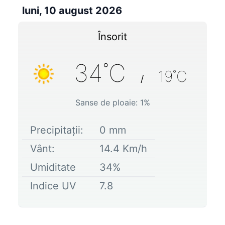
luni, 10 august 2026
Însorit
34
˚C
19
˚C
/
Sanse de ploaie:
1
%
Precipitații:
0
mm
Vânt:
14.4
Km/h
Umiditate
34
%
Indice UV
7.8