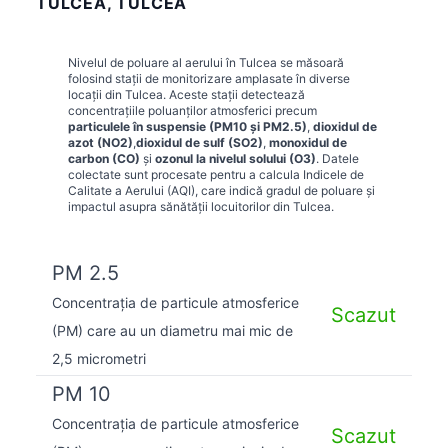
TULCEA, TULCEA
Nivelul de poluare al aerului în
Tulcea
se măsoară
folosind stații de monitorizare amplasate în diverse
locații din
Tulcea
. Aceste stații detectează
concentrațiile poluanților atmosferici precum
particulele în suspensie (PM10 și PM2.5)
,
dioxidul de
azot (NO2)
,
dioxidul de sulf (SO2)
,
monoxidul de
carbon (CO)
și
ozonul la nivelul solului (O3)
. Datele
colectate sunt procesate pentru a calcula Indicele de
Calitate a Aerului (AQI), care indică gradul de poluare și
impactul asupra sănătății locuitorilor din
Tulcea
.
PM 2.5
Concentrația de particule atmosferice
Scazut
(PM) care au un diametru mai mic de
2,5 micrometri
PM 10
Concentrația de particule atmosferice
Scazut