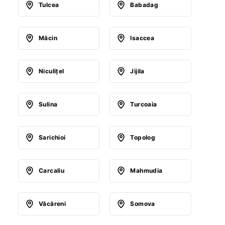
Tulcea
Babadag
Măcin
Isaccea
Niculiţel
Jijila
Sulina
Turcoaia
Sarichioi
Topolog
Carcaliu
Mahmudia
Văcăreni
Somova