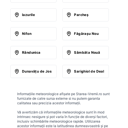
Iazurile
Parcheş
Nifon
Făgăraşu Nou
Rândunica
Sâmbăta Nouă
Dunavăţu de Jos
Sarighiol de Deal
Informațiile meteorologice afișate pe Starea-Vremii.ro sunt
furnizate de catre sursa externe si nu putem garanta
calitatea sau precizia acestor informații.
Vă avertizăm că informațiile meteorologice sunt în mod
intrinsec nesigure și pot varia în funcție de diverși factori,
inclusiv schimbările meteorologice rapide. Utilizarea
acestor informații este la latitudinea dumneavoastră și pe