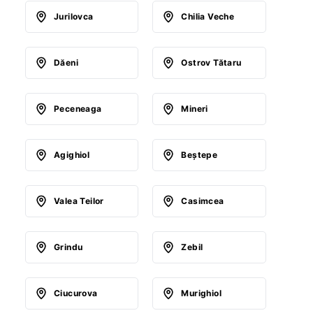
Jurilovca
Chilia Veche
Dăeni
Ostrov Tătaru
Peceneaga
Mineri
Agighiol
Beştepe
Valea Teilor
Casimcea
Grindu
Zebil
Ciucurova
Murighiol