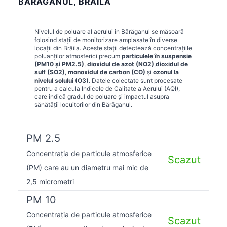
BĂRĂGANUL, BRĂILA
Nivelul de poluare al aerului în
Bărăganul
se măsoară
folosind stații de monitorizare amplasate în diverse
locații din
Brăila
. Aceste stații detectează concentrațiile
poluanților atmosferici precum
particulele în suspensie
(PM10 și PM2.5)
,
dioxidul de azot (NO2)
,
dioxidul de
sulf (SO2)
,
monoxidul de carbon (CO)
și
ozonul la
nivelul solului (O3)
. Datele colectate sunt procesate
pentru a calcula Indicele de Calitate a Aerului (AQI),
care indică gradul de poluare și impactul asupra
sănătății locuitorilor din
Bărăganul
.
PM 2.5
Concentrația de particule atmosferice
Scazut
(PM) care au un diametru mai mic de
2,5 micrometri
PM 10
Concentrația de particule atmosferice
Scazut