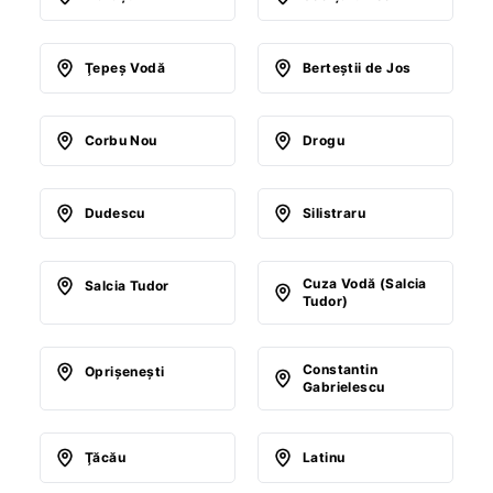
Ţepeş Vodă
Berteştii de Jos
Corbu Nou
Drogu
Dudescu
Silistraru
Cuza Vodă (Salcia
Salcia Tudor
Tudor)
Constantin
Oprişeneşti
Gabrielescu
Ţăcău
Latinu