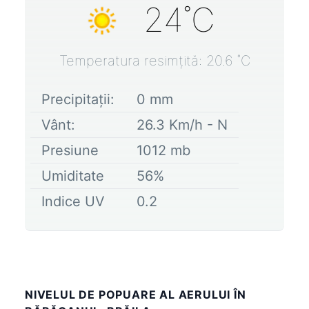
24
˚C
Temperatura resimțită:
20.6
˚C
Precipitații:
0
mm
Vânt:
26.3
Km/h -
N
Presiune
1012
mb
Umiditate
56
%
Indice UV
0.2
NIVELUL DE POPUARE AL AERULUI ÎN