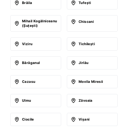
Brăila
Tufeşti
Mihail Kogălniceanu
Chiscani
(Şuţeşti)
Viziru
Tichileşti
Bărăganul
Jirlău
Cazasu
Movila Miresii
Ulmu
Zăvoaia
Ciocile
Vişani