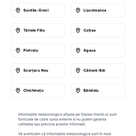
Surdila-Greci
Lişcoteanca
Târlele Filiu
Colţea
Pietroiu
Agaua
Scorţaru Nou
Câineni-Băi
Chichineţu
Băndoiu
Informațiile meteorologice afișate pe Starea-Vremii.ro sunt
furnizate de catre sursa externe si nu putem garanta
calitatea sau precizia acestor informații.
Vă avertizăm că informațiile meteorologice sunt în mod