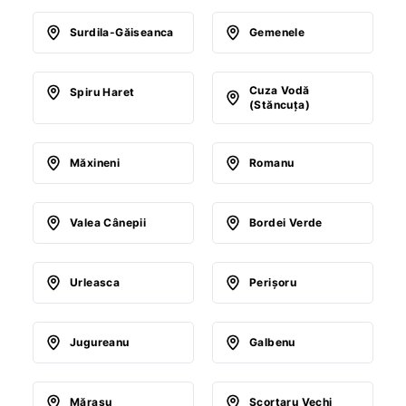
Surdila-Găiseanca
Gemenele
Cuza Vodă
Spiru Haret
(Stăncuţa)
Măxineni
Romanu
Valea Cânepii
Bordei Verde
Urleasca
Perişoru
Jugureanu
Galbenu
Măraşu
Scorţaru Vechi