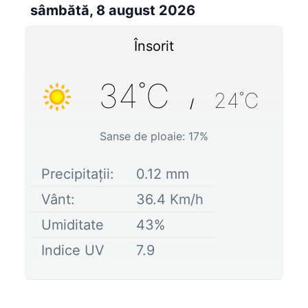
sâmbătă, 8 august 2026
Însorit
34
˚C
24
˚C
/
Sanse de ploaie:
17
%
Precipitații:
0.12
mm
Vânt:
36.4
Km/h
Umiditate
43
%
Indice UV
7.9