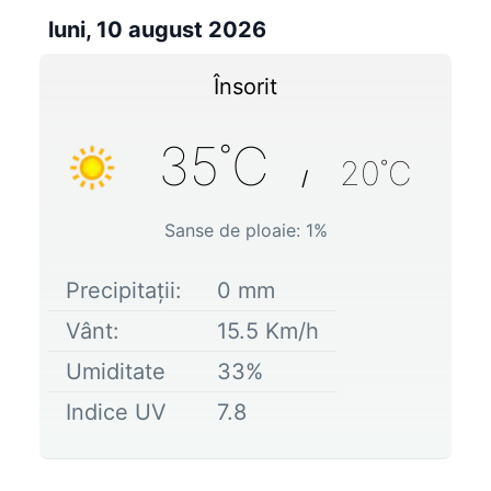
luni, 10 august 2026
Însorit
35
˚C
20
˚C
/
Sanse de ploaie:
1
%
Precipitații:
0
mm
Vânt:
15.5
Km/h
Umiditate
33
%
Indice UV
7.8