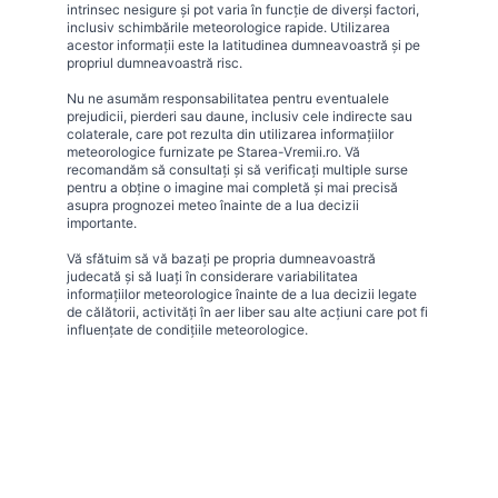
intrinsec nesigure și pot varia în funcție de diverși factori,
inclusiv schimbările meteorologice rapide. Utilizarea
acestor informații este la latitudinea dumneavoastră și pe
propriul dumneavoastră risc.
Nu ne asumăm responsabilitatea pentru eventualele
prejudicii, pierderi sau daune, inclusiv cele indirecte sau
colaterale, care pot rezulta din utilizarea informațiilor
meteorologice furnizate pe Starea-Vremii.ro. Vă
recomandăm să consultați și să verificați multiple surse
pentru a obține o imagine mai completă și mai precisă
asupra prognozei meteo înainte de a lua decizii
importante.
Vă sfătuim să vă bazați pe propria dumneavoastră
judecată și să luați în considerare variabilitatea
informațiilor meteorologice înainte de a lua decizii legate
de călătorii, activități în aer liber sau alte acțiuni care pot fi
influențate de condițiile meteorologice.