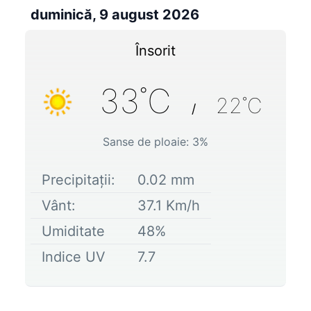
duminică, 9 august 2026
Însorit
33
˚C
22
˚C
/
Sanse de ploaie:
3
%
Precipitații:
0.02
mm
Vânt:
37.1
Km/h
Umiditate
48
%
Indice UV
7.7