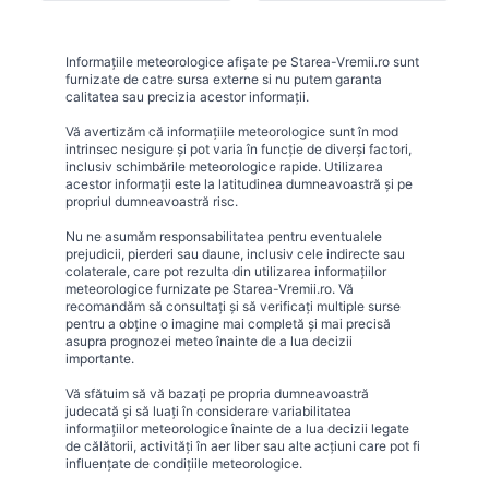
Informațiile meteorologice afișate pe Starea-Vremii.ro sunt
furnizate de catre sursa externe si nu putem garanta
calitatea sau precizia acestor informații.
Vă avertizăm că informațiile meteorologice sunt în mod
intrinsec nesigure și pot varia în funcție de diverși factori,
inclusiv schimbările meteorologice rapide. Utilizarea
acestor informații este la latitudinea dumneavoastră și pe
propriul dumneavoastră risc.
Nu ne asumăm responsabilitatea pentru eventualele
prejudicii, pierderi sau daune, inclusiv cele indirecte sau
colaterale, care pot rezulta din utilizarea informațiilor
meteorologice furnizate pe Starea-Vremii.ro. Vă
recomandăm să consultați și să verificați multiple surse
pentru a obține o imagine mai completă și mai precisă
asupra prognozei meteo înainte de a lua decizii
importante.
Vă sfătuim să vă bazați pe propria dumneavoastră
judecată și să luați în considerare variabilitatea
informațiilor meteorologice înainte de a lua decizii legate
de călătorii, activități în aer liber sau alte acțiuni care pot fi
influențate de condițiile meteorologice.