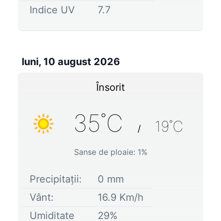
Indice UV
7.7
luni, 10 august 2026
Însorit
35
˚C
19
˚C
/
Sanse de ploaie:
1
%
Precipitații:
0
mm
Vânt:
16.9
Km/h
Umiditate
29
%