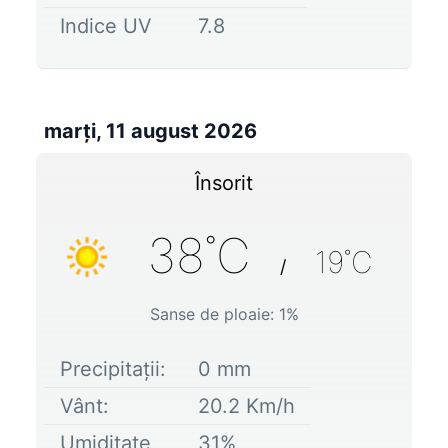
Indice UV
7.8
marți, 11 august 2026
Însorit
38
˚C
19
˚C
/
Sanse de ploaie:
1
%
Precipitații:
0
mm
Vânt:
20.2
Km/h
Umiditate
31
%