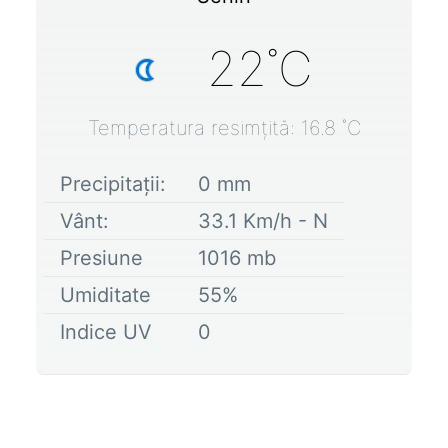
22
˚C
Temperatura resimțită:
16.8
˚C
Precipitații:
0
mm
Vânt:
33.1
Km/h -
N
Presiune
1016
mb
Umiditate
55
%
Indice UV
0