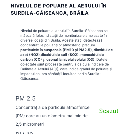
NIVELUL DE POPUARE AL AERULUI ÎN
SURDILA-GĂISEANCA, BRĂILA
Nivelul de poluare al aerului în
Surdila-Găiseanca
se
măsoară folosind stații de monitorizare amplasate în
diverse locații din
Brăila
. Aceste stații detectează
concentrațiile poluanților atmosferici precum
particulele în suspensie (PM10 și PM2.5)
,
dioxidul de
azot (NO2)
,
dioxidul de sulf (SO2)
,
monoxidul de
carbon (CO)
și
ozonul la nivelul solului (O3)
. Datele
colectate sunt procesate pentru a calcula Indicele de
Calitate a Aerului (AQI), care indică gradul de poluare și
impactul asupra sănătății locuitorilor din
Surdila-
Găiseanca
.
PM 2.5
Concentrația de particule atmosferice
Scazut
(PM) care au un diametru mai mic de
2,5 micrometri