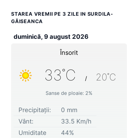
STAREA VREMII PE 3 ZILE IN SURDILA-
GĂISEANCA
duminică, 9 august 2026
Însorit
33
˚C
20
˚C
/
Sanse de ploaie:
2
%
Precipitații:
0
mm
Vânt:
33.5
Km/h
Umiditate
44
%