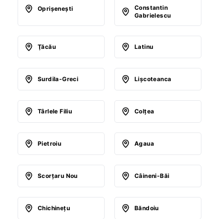
Constantin
Oprişeneşti
Gabrielescu
Ţăcău
Latinu
Surdila-Greci
Lişcoteanca
Târlele Filiu
Colţea
Pietroiu
Agaua
Scorţaru Nou
Câineni-Băi
Chichineţu
Băndoiu