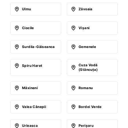
Ulmu
Zăvoaia
Ciocile
Vişani
Surdila-Găiseanca
Gemenele
Cuza Vodă
Spiru Haret
(Stăncuţa)
Măxineni
Romanu
Valea Cânepii
Bordei Verde
Urleasca
Perişoru