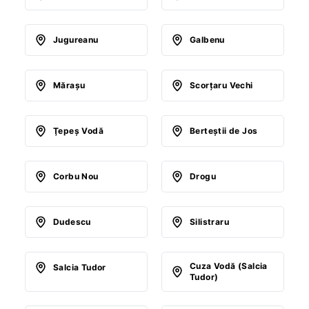
Jugureanu
Galbenu
Măraşu
Scorţaru Vechi
Ţepeş Vodă
Berteştii de Jos
Corbu Nou
Drogu
Dudescu
Silistraru
Cuza Vodă (Salcia
Salcia Tudor
Tudor)