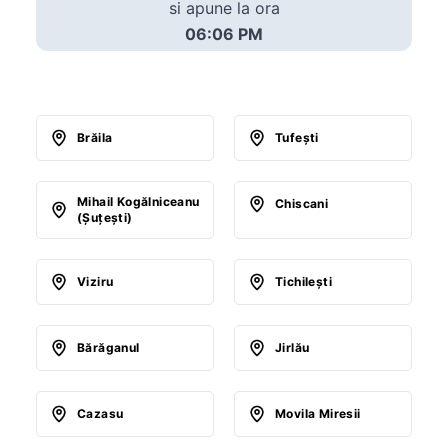
si apune la ora
06:06 PM
Brăila
Tufeşti
Mihail Kogălniceanu
Chiscani
(Şuţeşti)
Viziru
Tichileşti
Bărăganul
Jirlău
Cazasu
Movila Miresii