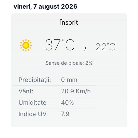
vineri, 7 august 2026
Însorit
37
˚C
22
˚C
/
Sanse de ploaie:
2
%
Precipitații:
0
mm
Vânt:
20.9
Km/h
Umiditate
40
%
Indice UV
7.9