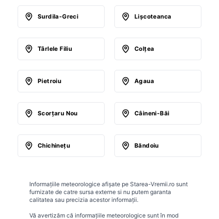
Surdila-Greci
Lişcoteanca
Târlele Filiu
Colţea
Pietroiu
Agaua
Scorţaru Nou
Câineni-Băi
Chichineţu
Băndoiu
Informațiile meteorologice afișate pe Starea-Vremii.ro sunt
furnizate de catre sursa externe si nu putem garanta
calitatea sau precizia acestor informații.
Vă avertizăm că informațiile meteorologice sunt în mod