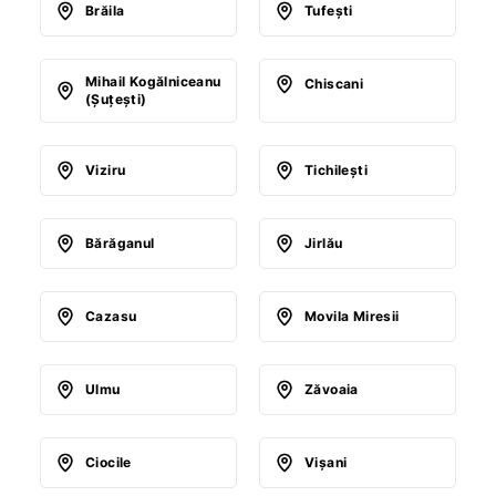
Brăila
Tufeşti
Mihail Kogălniceanu
Chiscani
(Şuţeşti)
Viziru
Tichileşti
Bărăganul
Jirlău
Cazasu
Movila Miresii
Ulmu
Zăvoaia
Ciocile
Vişani