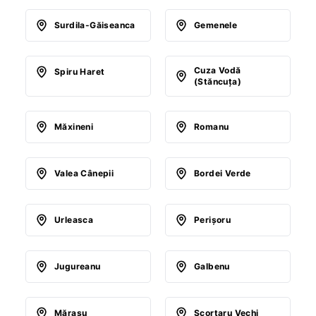
Surdila-Găiseanca
Gemenele
Cuza Vodă
Spiru Haret
(Stăncuţa)
Măxineni
Romanu
Valea Cânepii
Bordei Verde
Urleasca
Perişoru
Jugureanu
Galbenu
Măraşu
Scorţaru Vechi