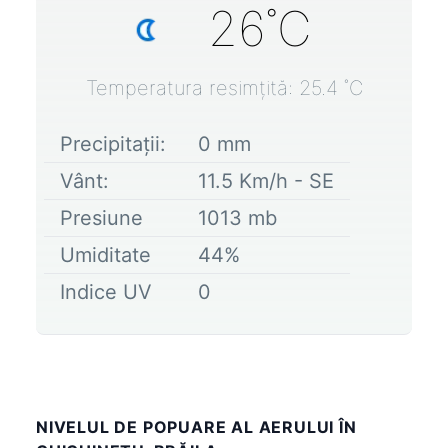
26
˚C
Temperatura resimțită:
25.4
˚C
Precipitații:
0
mm
Vânt:
11.5
Km/h -
SE
Presiune
1013
mb
Umiditate
44
%
Indice UV
0
NIVELUL DE POPUARE AL AERULUI ÎN