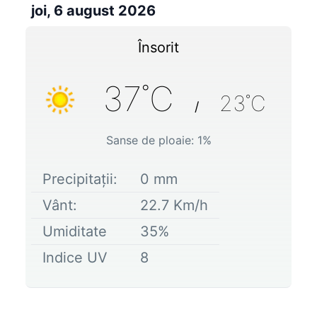
joi, 6 august 2026
Însorit
37
˚C
23
˚C
/
Sanse de ploaie:
1
%
Precipitații:
0
mm
Vânt:
22.7
Km/h
Umiditate
35
%
Indice UV
8