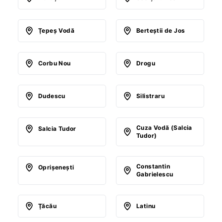
Ţepeş Vodă
Berteştii de Jos
Corbu Nou
Drogu
Dudescu
Silistraru
Cuza Vodă (Salcia
Salcia Tudor
Tudor)
Constantin
Oprişeneşti
Gabrielescu
Ţăcău
Latinu