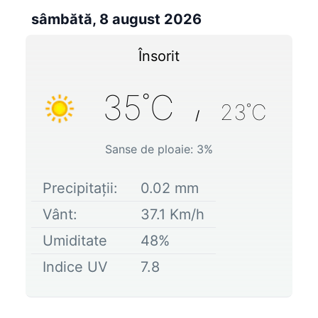
sâmbătă, 8 august 2026
Însorit
35
˚C
23
˚C
/
Sanse de ploaie:
3
%
Precipitații:
0.02
mm
Vânt:
37.1
Km/h
Umiditate
48
%
Indice UV
7.8