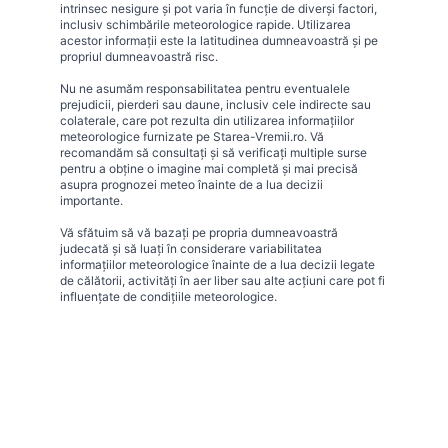
intrinsec nesigure și pot varia în funcție de diverși factori,
inclusiv schimbările meteorologice rapide. Utilizarea
acestor informații este la latitudinea dumneavoastră și pe
propriul dumneavoastră risc.
Nu ne asumăm responsabilitatea pentru eventualele
prejudicii, pierderi sau daune, inclusiv cele indirecte sau
colaterale, care pot rezulta din utilizarea informațiilor
meteorologice furnizate pe Starea-Vremii.ro. Vă
recomandăm să consultați și să verificați multiple surse
pentru a obține o imagine mai completă și mai precisă
asupra prognozei meteo înainte de a lua decizii
importante.
Vă sfătuim să vă bazați pe propria dumneavoastră
judecată și să luați în considerare variabilitatea
informațiilor meteorologice înainte de a lua decizii legate
de călătorii, activități în aer liber sau alte acțiuni care pot fi
influențate de condițiile meteorologice.