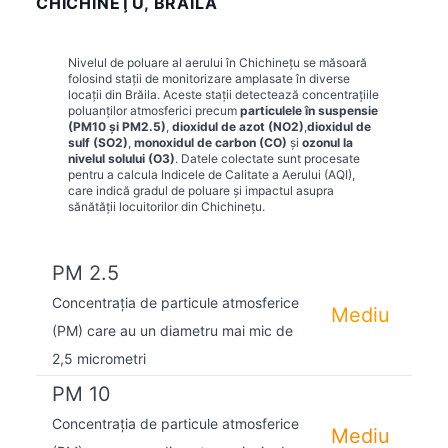
CHICHINEŢU, BRĂILA
Nivelul de poluare al aerului în
Chichineţu
se măsoară
folosind stații de monitorizare amplasate în diverse
locații din
Brăila
. Aceste stații detectează concentrațiile
poluanților atmosferici precum
particulele în suspensie
(PM10 și PM2.5)
,
dioxidul de azot (NO2)
,
dioxidul de
sulf (SO2)
,
monoxidul de carbon (CO)
și
ozonul la
nivelul solului (O3)
. Datele colectate sunt procesate
pentru a calcula Indicele de Calitate a Aerului (AQI),
care indică gradul de poluare și impactul asupra
sănătății locuitorilor din
Chichineţu
.
PM 2.5
Concentrația de particule atmosferice
Mediu
(PM) care au un diametru mai mic de
2,5 micrometri
PM 10
Concentrația de particule atmosferice
Mediu