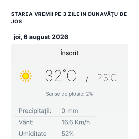
STAREA VREMII PE 3 ZILE IN DUNAVĂŢU DE
JOS
joi, 6 august 2026
Însorit
32
˚C
23
˚C
/
Sanse de ploaie:
2
%
Precipitații:
0
mm
Vânt:
16.6
Km/h
Umiditate
52
%