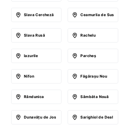
Slava Cercheză
Ceamurlia de Sus
Slava Rusă
Rachelu
Iazurile
Parcheş
Nifon
Făgăraşu Nou
Rândunica
Sâmbăta Nouă
Dunavăţu de Jos
Sarighiol de Deal