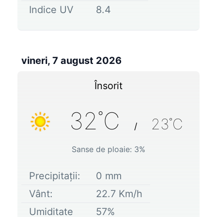
Indice UV
8.4
vineri, 7 august 2026
Însorit
32
˚C
23
˚C
/
Sanse de ploaie:
3
%
Precipitații:
0
mm
Vânt:
22.7
Km/h
Umiditate
57
%