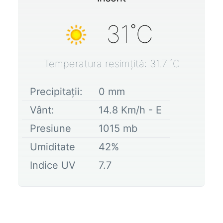
31
˚C
Temperatura resimțită:
31.7
˚C
Precipitații:
0
mm
Vânt:
14.8
Km/h -
E
Presiune
1015
mb
Umiditate
42
%
Indice UV
7.7