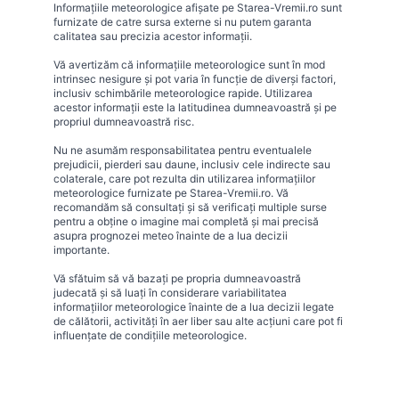
Informațiile meteorologice afișate pe Starea-Vremii.ro sunt
furnizate de catre sursa externe si nu putem garanta
calitatea sau precizia acestor informații.
Vă avertizăm că informațiile meteorologice sunt în mod
intrinsec nesigure și pot varia în funcție de diverși factori,
inclusiv schimbările meteorologice rapide. Utilizarea
acestor informații este la latitudinea dumneavoastră și pe
propriul dumneavoastră risc.
Nu ne asumăm responsabilitatea pentru eventualele
prejudicii, pierderi sau daune, inclusiv cele indirecte sau
colaterale, care pot rezulta din utilizarea informațiilor
meteorologice furnizate pe Starea-Vremii.ro. Vă
recomandăm să consultați și să verificați multiple surse
pentru a obține o imagine mai completă și mai precisă
asupra prognozei meteo înainte de a lua decizii
importante.
Vă sfătuim să vă bazați pe propria dumneavoastră
judecată și să luați în considerare variabilitatea
informațiilor meteorologice înainte de a lua decizii legate
de călătorii, activități în aer liber sau alte acțiuni care pot fi
influențate de condițiile meteorologice.