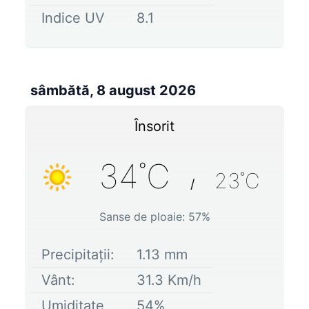
Indice UV
8.1
sâmbătă, 8 august 2026
Însorit
34
˚C
23
˚C
/
Sanse de ploaie:
57
%
Precipitații:
1.13
mm
Vânt:
31.3
Km/h
Umiditate
54
%