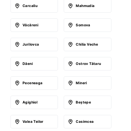
Carcaliu
Mahmudia
Văcăreni
Somova
Jurilovca
Chilia Veche
Dăeni
Ostrov Tătaru
Peceneaga
Mineri
Agighiol
Beştepe
Valea Teilor
Casimcea