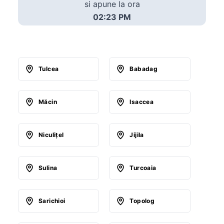
si apune la ora
02:23 PM
Tulcea
Babadag
Măcin
Isaccea
Niculiţel
Jijila
Sulina
Turcoaia
Sarichioi
Topolog