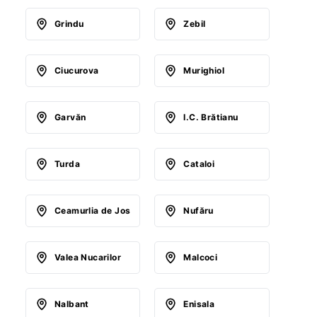
Grindu
Zebil
Ciucurova
Murighiol
Garvăn
I.C. Brătianu
Turda
Cataloi
Ceamurlia de Jos
Nufăru
Valea Nucarilor
Malcoci
Nalbant
Enisala