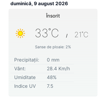
duminică, 9 august 2026
Însorit
33
˚C
21
˚C
/
Sanse de ploaie:
2
%
Precipitații:
0
mm
Vânt:
28.4
Km/h
Umiditate
48
%
Indice UV
7.5