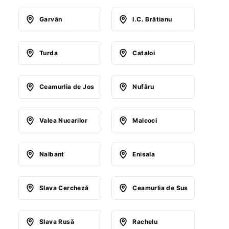
Garvăn
I.C. Brătianu
Turda
Cataloi
Ceamurlia de Jos
Nufăru
Valea Nucarilor
Malcoci
Nalbant
Enisala
Slava Cercheză
Ceamurlia de Sus
Slava Rusă
Rachelu