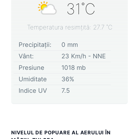
31
˚C
Temperatura resimțită:
27.7
˚C
Precipitații:
0
mm
Vânt:
23
Km/h -
NNE
Presiune
1018
mb
Umiditate
36
%
Indice UV
7.5
NIVELUL DE POPUARE AL AERULUI ÎN