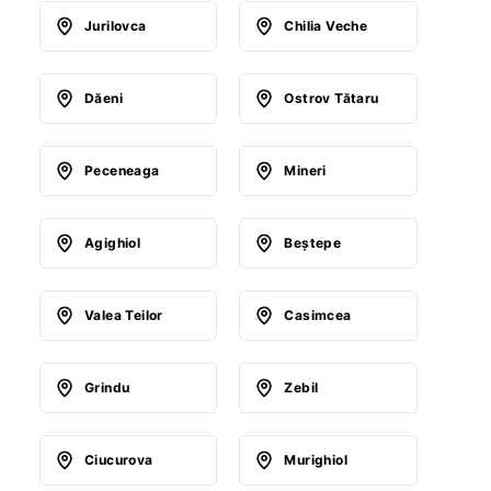
Jurilovca
Chilia Veche
Dăeni
Ostrov Tătaru
Peceneaga
Mineri
Agighiol
Beştepe
Valea Teilor
Casimcea
Grindu
Zebil
Ciucurova
Murighiol