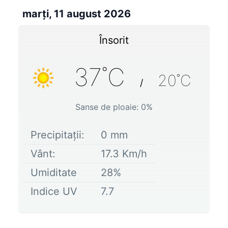
marți, 11 august 2026
Însorit
37
˚C
20
˚C
/
Sanse de ploaie:
0
%
Precipitații:
0
mm
Vânt:
17.3
Km/h
Umiditate
28
%
Indice UV
7.7