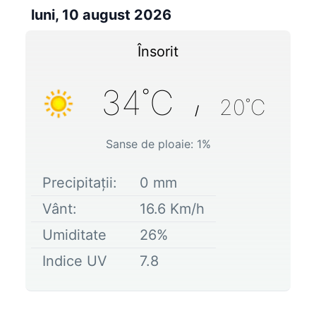
luni, 10 august 2026
Însorit
34
˚C
20
˚C
/
Sanse de ploaie:
1
%
Precipitații:
0
mm
Vânt:
16.6
Km/h
Umiditate
26
%
Indice UV
7.8