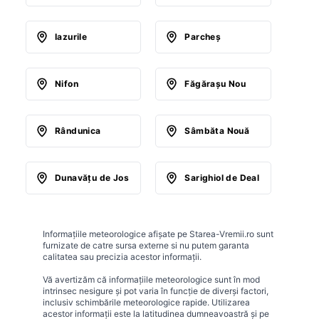
Iazurile
Parcheş
Nifon
Făgăraşu Nou
Rândunica
Sâmbăta Nouă
Dunavăţu de Jos
Sarighiol de Deal
Informațiile meteorologice afișate pe Starea-Vremii.ro sunt
furnizate de catre sursa externe si nu putem garanta
calitatea sau precizia acestor informații.
Vă avertizăm că informațiile meteorologice sunt în mod
intrinsec nesigure și pot varia în funcție de diverși factori,
inclusiv schimbările meteorologice rapide. Utilizarea
acestor informații este la latitudinea dumneavoastră și pe