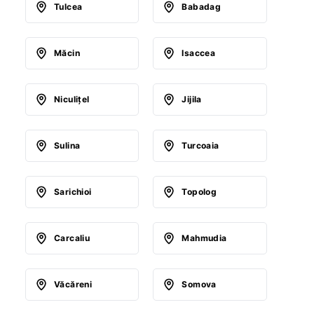
Tulcea
Babadag
Măcin
Isaccea
Niculiţel
Jijila
Sulina
Turcoaia
Sarichioi
Topolog
Carcaliu
Mahmudia
Văcăreni
Somova