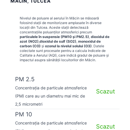
MĂCIN, TULCEA
Nivelul de poluare al aerului în
Măcin
se măsoară
folosind stații de monitorizare amplasate în diverse
locații din
Tulcea
. Aceste stații detectează
concentrațiile poluanților atmosferici precum
particulele în suspensie (PM10 și PM2.5)
,
dioxidul de
azot (NO2)
,
dioxidul de sulf (SO2)
,
monoxidul de
carbon (CO)
și
ozonul la nivelul solului (O3)
. Datele
colectate sunt procesate pentru a calcula Indicele de
Calitate a Aerului (AQI), care indică gradul de poluare și
impactul asupra sănătății locuitorilor din
Măcin
.
PM 2.5
Concentrația de particule atmosferice
Scazut
(PM) care au un diametru mai mic de
2,5 micrometri
PM 10
Concentrația de particule atmosferice
Scazut