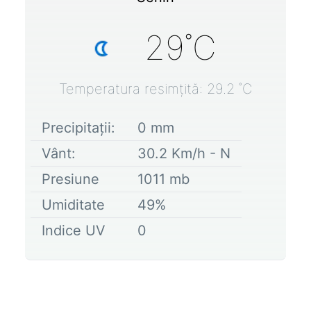
29
˚C
Temperatura resimțită:
29.2
˚C
Precipitații:
0
mm
Vânt:
30.2
Km/h -
N
Presiune
1011
mb
Umiditate
49
%
Indice UV
0