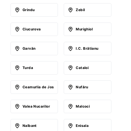
Grindu
Zebil
Ciucurova
Murighiol
Garvăn
I.C. Brătianu
Turda
Cataloi
Ceamurlia de Jos
Nufăru
Valea Nucarilor
Malcoci
Nalbant
Enisala