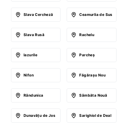
Slava Cercheză
Ceamurlia de Sus
Slava Rusă
Rachelu
Iazurile
Parcheş
Nifon
Făgăraşu Nou
Rândunica
Sâmbăta Nouă
Dunavăţu de Jos
Sarighiol de Deal