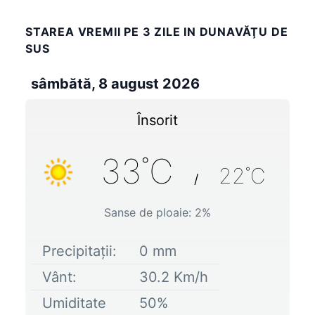
STAREA VREMII PE 3 ZILE IN DUNAVĂŢU DE
SUS
sâmbătă, 8 august 2026
Însorit
33
˚C
22
˚C
/
Sanse de ploaie:
2
%
Precipitații:
0
mm
Vânt:
30.2
Km/h
Umiditate
50
%