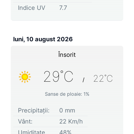
Indice UV
7.7
luni, 10 august 2026
Însorit
29
˚C
22
˚C
/
Sanse de ploaie:
1
%
Precipitații:
0
mm
Vânt:
22
Km/h
Umiditate
48
%