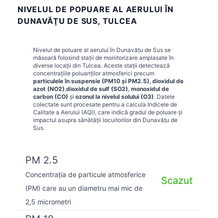
NIVELUL DE POPUARE AL AERULUI ÎN
DUNAVĂŢU DE SUS, TULCEA
Nivelul de poluare al aerului în
Dunavăţu de Sus
se
măsoară folosind stații de monitorizare amplasate în
diverse locații din
Tulcea
. Aceste stații detectează
concentrațiile poluanților atmosferici precum
particulele în suspensie (PM10 și PM2.5)
,
dioxidul de
azot (NO2)
,
dioxidul de sulf (SO2)
,
monoxidul de
carbon (CO)
și
ozonul la nivelul solului (O3)
. Datele
colectate sunt procesate pentru a calcula Indicele de
Calitate a Aerului (AQI), care indică gradul de poluare și
impactul asupra sănătății locuitorilor din
Dunavăţu de
Sus
.
PM 2.5
Concentrația de particule atmosferice
Scazut
(PM) care au un diametru mai mic de
2,5 micrometri