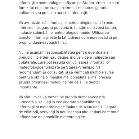
Informațiile meteorologice afișate pe Starea-Vremii.ro sunt
furnizate de catre sursa externe si nu putem garanta
calitatea sau precizia acestor informații.
Vă avertizăm că informațiile meteorologice sunt în mod
intrinsec nesigure și pot varia în funcție de diverși factori,
inclusiv schimbările meteorologice rapide. Utilizarea
acestor informații este la latitudinea dumneavoastră și pe
propriul dumneavoastră risc.
Nu ne asumăm responsabilitatea pentru eventualele
prejudicii, pierderi sau daune, inclusiv cele indirecte sau
colaterale, care pot rezulta din utilizarea informațiilor
meteorologice furnizate pe Starea-Vremii.ro. Vă
recomandăm să consultați și să verificați multiple surse
pentru a obține o imagine mai completă și mai precisă
asupra prognozei meteo înainte de a lua decizii
importante.
Vă sfătuim să vă bazați pe propria dumneavoastră
judecată și să luați în considerare variabilitatea
informațiilor meteorologice înainte de a lua decizii legate
de călătorii, activități în aer liber sau alte acțiuni care pot fi
influențate de condițiile meteorologice.