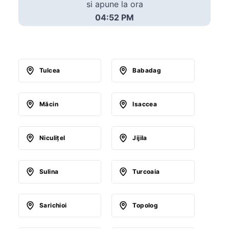
si apune la ora
04:52 PM
Tulcea
Babadag
Măcin
Isaccea
Niculiţel
Jijila
Sulina
Turcoaia
Sarichioi
Topolog