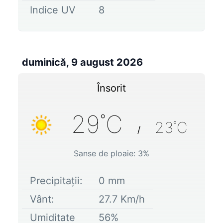
Indice UV
8
duminică, 9 august 2026
Însorit
29
˚C
23
˚C
/
Sanse de ploaie:
3
%
Precipitații:
0
mm
Vânt:
27.7
Km/h
Umiditate
56
%