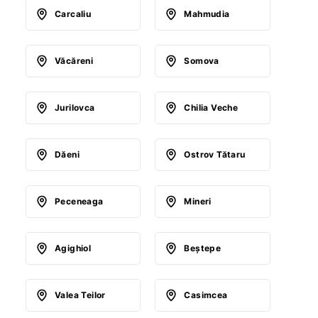
Carcaliu
Mahmudia
Văcăreni
Somova
Jurilovca
Chilia Veche
Dăeni
Ostrov Tătaru
Peceneaga
Mineri
Agighiol
Beştepe
Valea Teilor
Casimcea