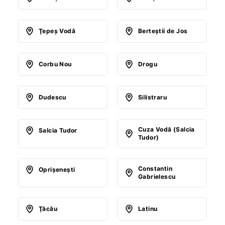
Ţepeş Vodă
Berteştii de Jos
Corbu Nou
Drogu
Dudescu
Silistraru
Cuza Vodă (Salcia
Salcia Tudor
Tudor)
Constantin
Oprişeneşti
Gabrielescu
Ţăcău
Latinu