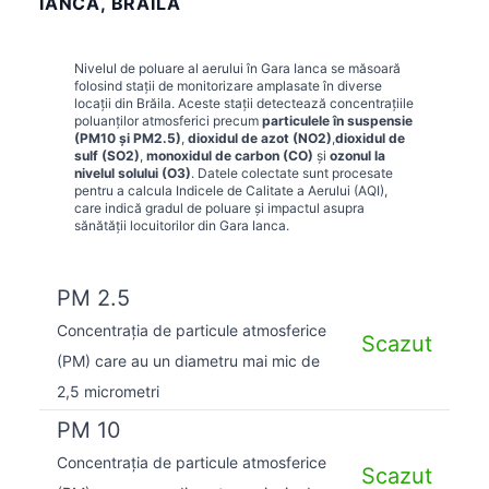
IANCA, BRĂILA
Nivelul de poluare al aerului în
Gara Ianca
se măsoară
folosind stații de monitorizare amplasate în diverse
locații din
Brăila
. Aceste stații detectează concentrațiile
poluanților atmosferici precum
particulele în suspensie
(PM10 și PM2.5)
,
dioxidul de azot (NO2)
,
dioxidul de
sulf (SO2)
,
monoxidul de carbon (CO)
și
ozonul la
nivelul solului (O3)
. Datele colectate sunt procesate
pentru a calcula Indicele de Calitate a Aerului (AQI),
care indică gradul de poluare și impactul asupra
sănătății locuitorilor din
Gara Ianca
.
PM 2.5
Concentrația de particule atmosferice
Scazut
(PM) care au un diametru mai mic de
2,5 micrometri
PM 10
Concentrația de particule atmosferice
Scazut