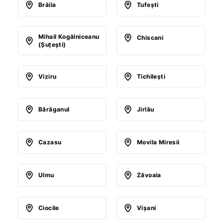
Brăila
Tufeşti
Mihail Kogălniceanu
Chiscani
(Şuţeşti)
Viziru
Tichileşti
Bărăganul
Jirlău
Cazasu
Movila Miresii
Ulmu
Zăvoaia
Ciocile
Vişani