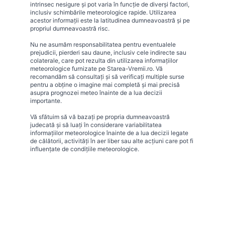
intrinsec nesigure și pot varia în funcție de diverși factori,
inclusiv schimbările meteorologice rapide. Utilizarea
acestor informații este la latitudinea dumneavoastră și pe
propriul dumneavoastră risc.
Nu ne asumăm responsabilitatea pentru eventualele
prejudicii, pierderi sau daune, inclusiv cele indirecte sau
colaterale, care pot rezulta din utilizarea informațiilor
meteorologice furnizate pe Starea-Vremii.ro. Vă
recomandăm să consultați și să verificați multiple surse
pentru a obține o imagine mai completă și mai precisă
asupra prognozei meteo înainte de a lua decizii
importante.
Vă sfătuim să vă bazați pe propria dumneavoastră
judecată și să luați în considerare variabilitatea
informațiilor meteorologice înainte de a lua decizii legate
de călătorii, activități în aer liber sau alte acțiuni care pot fi
influențate de condițiile meteorologice.