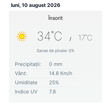
luni, 10 august 2026
Însorit
34
˚C
17
˚C
/
Sanse de ploaie:
0
%
Precipitații:
0
mm
Vânt:
14.8
Km/h
Umiditate
25
%
Indice UV
7.8