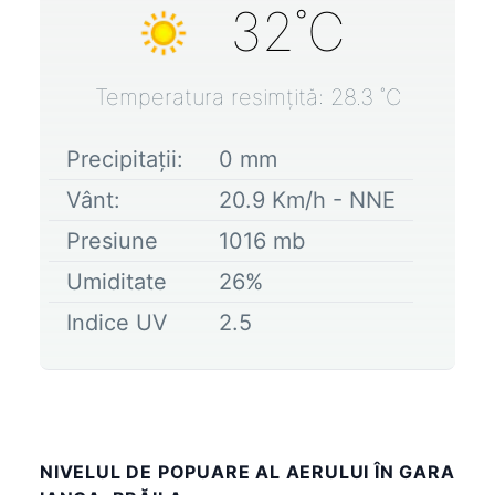
32
˚C
Temperatura resimțită:
28.3
˚C
Precipitații:
0
mm
Vânt:
20.9
Km/h -
NNE
Presiune
1016
mb
Umiditate
26
%
Indice UV
2.5
NIVELUL DE POPUARE AL AERULUI ÎN GARA