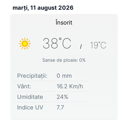
marți, 11 august 2026
Însorit
38
˚C
19
˚C
/
Sanse de ploaie:
0
%
Precipitații:
0
mm
Vânt:
16.2
Km/h
Umiditate
24
%
Indice UV
7.7