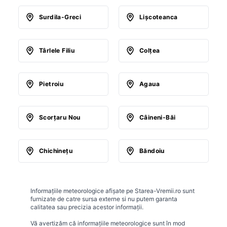
Surdila-Greci
Lişcoteanca
Târlele Filiu
Colţea
Pietroiu
Agaua
Scorţaru Nou
Câineni-Băi
Chichineţu
Băndoiu
Informațiile meteorologice afișate pe Starea-Vremii.ro sunt
furnizate de catre sursa externe si nu putem garanta
calitatea sau precizia acestor informații.
Vă avertizăm că informațiile meteorologice sunt în mod