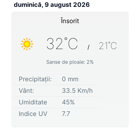
duminică, 9 august 2026
Însorit
32
˚C
21
˚C
/
Sanse de ploaie:
2
%
Precipitații:
0
mm
Vânt:
33.5
Km/h
Umiditate
45
%
Indice UV
7.7