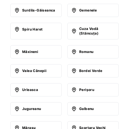
Surdila-Găiseanca
Gemenele
Cuza Vodă
Spiru Haret
(Stăncuţa)
Măxineni
Romanu
Valea Cânepii
Bordei Verde
Urleasca
Perişoru
Jugureanu
Galbenu
Măraşu
Scorţaru Vechi