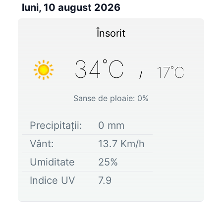
luni, 10 august 2026
Însorit
34
˚C
17
˚C
/
Sanse de ploaie:
0
%
Precipitații:
0
mm
Vânt:
13.7
Km/h
Umiditate
25
%
Indice UV
7.9