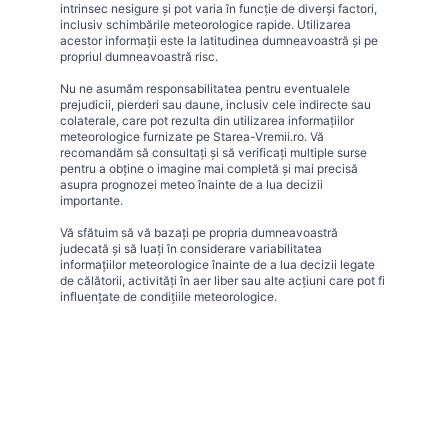
intrinsec nesigure și pot varia în funcție de diverși factori,
inclusiv schimbările meteorologice rapide. Utilizarea
acestor informații este la latitudinea dumneavoastră și pe
propriul dumneavoastră risc.
Nu ne asumăm responsabilitatea pentru eventualele
prejudicii, pierderi sau daune, inclusiv cele indirecte sau
colaterale, care pot rezulta din utilizarea informațiilor
meteorologice furnizate pe Starea-Vremii.ro. Vă
recomandăm să consultați și să verificați multiple surse
pentru a obține o imagine mai completă și mai precisă
asupra prognozei meteo înainte de a lua decizii
importante.
Vă sfătuim să vă bazați pe propria dumneavoastră
judecată și să luați în considerare variabilitatea
informațiilor meteorologice înainte de a lua decizii legate
de călătorii, activități în aer liber sau alte acțiuni care pot fi
influențate de condițiile meteorologice.