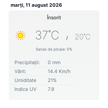
marți, 11 august 2026
Însorit
37
˚C
20
˚C
/
Sanse de ploaie:
0
%
Precipitații:
0
mm
Vânt:
14.4
Km/h
Umiditate
21
%
Indice UV
7.8