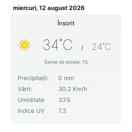
miercuri, 12 august 2026
Însorit
34
˚C
24
˚C
/
Sanse de ploaie:
1
%
Precipitații:
0
mm
Vânt:
30.2
Km/h
Umiditate
33
%
Indice UV
7.3