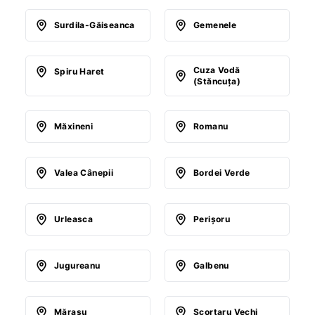
Surdila-Găiseanca
Gemenele
Cuza Vodă
Spiru Haret
(Stăncuţa)
Măxineni
Romanu
Valea Cânepii
Bordei Verde
Urleasca
Perişoru
Jugureanu
Galbenu
Măraşu
Scorţaru Vechi