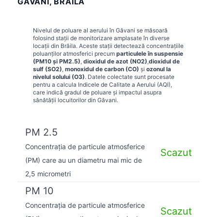
GĂVANI, BRĂILA
Nivelul de poluare al aerului în
Găvani
se măsoară
folosind stații de monitorizare amplasate în diverse
locații din
Brăila
. Aceste stații detectează concentrațiile
poluanților atmosferici precum
particulele în suspensie
(PM10 și PM2.5)
,
dioxidul de azot (NO2)
,
dioxidul de
sulf (SO2)
,
monoxidul de carbon (CO)
și
ozonul la
nivelul solului (O3)
. Datele colectate sunt procesate
pentru a calcula Indicele de Calitate a Aerului (AQI),
care indică gradul de poluare și impactul asupra
sănătății locuitorilor din
Găvani
.
PM 2.5
Concentrația de particule atmosferice
Scazut
(PM) care au un diametru mai mic de
2,5 micrometri
PM 10
Concentrația de particule atmosferice
Scazut