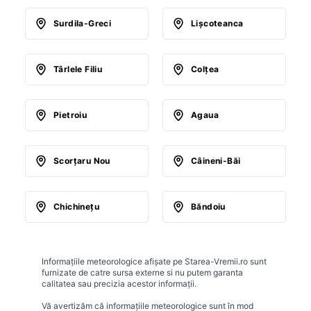
Surdila-Greci
Lişcoteanca
Târlele Filiu
Colţea
Pietroiu
Agaua
Scorţaru Nou
Câineni-Băi
Chichineţu
Băndoiu
Informațiile meteorologice afișate pe Starea-Vremii.ro sunt
furnizate de catre sursa externe si nu putem garanta
calitatea sau precizia acestor informații.
Vă avertizăm că informațiile meteorologice sunt în mod