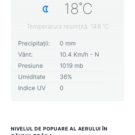
18
˚C
Temperatura resimțită:
14.6
˚C
Precipitații:
0
mm
Vânt:
10.4
Km/h -
N
Presiune
1019
mb
Umiditate
36
%
Indice UV
0
NIVELUL DE POPUARE AL AERULUI ÎN