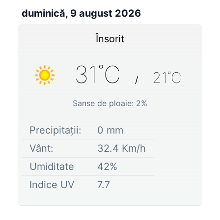
duminică, 9 august 2026
Însorit
31
˚C
21
˚C
/
Sanse de ploaie:
2
%
Precipitații:
0
mm
Vânt:
32.4
Km/h
Umiditate
42
%
Indice UV
7.7