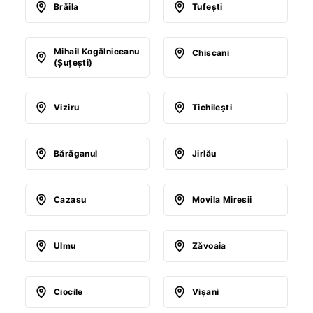
Brăila
Tufeşti
Mihail Kogălniceanu
Chiscani
(Şuţeşti)
Viziru
Tichileşti
Bărăganul
Jirlău
Cazasu
Movila Miresii
Ulmu
Zăvoaia
Ciocile
Vişani