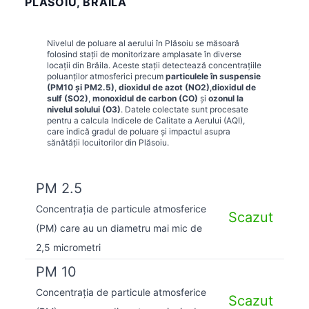
PLĂSOIU, BRĂILA
Nivelul de poluare al aerului în
Plăsoiu
se măsoară
folosind stații de monitorizare amplasate în diverse
locații din
Brăila
. Aceste stații detectează concentrațiile
poluanților atmosferici precum
particulele în suspensie
(PM10 și PM2.5)
,
dioxidul de azot (NO2)
,
dioxidul de
sulf (SO2)
,
monoxidul de carbon (CO)
și
ozonul la
nivelul solului (O3)
. Datele colectate sunt procesate
pentru a calcula Indicele de Calitate a Aerului (AQI),
care indică gradul de poluare și impactul asupra
sănătății locuitorilor din
Plăsoiu
.
PM 2.5
Concentrația de particule atmosferice
Scazut
(PM) care au un diametru mai mic de
2,5 micrometri
PM 10
Concentrația de particule atmosferice
Scazut