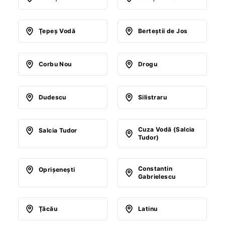
Ţepeş Vodă
Berteştii de Jos
Corbu Nou
Drogu
Dudescu
Silistraru
Cuza Vodă (Salcia
Salcia Tudor
Tudor)
Constantin
Oprişeneşti
Gabrielescu
Ţăcău
Latinu