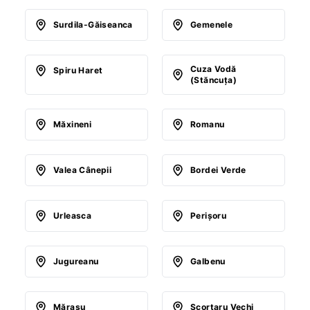
Surdila-Găiseanca
Gemenele
Cuza Vodă
Spiru Haret
(Stăncuţa)
Măxineni
Romanu
Valea Cânepii
Bordei Verde
Urleasca
Perişoru
Jugureanu
Galbenu
Măraşu
Scorţaru Vechi