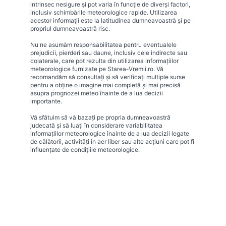
intrinsec nesigure și pot varia în funcție de diverși factori,
inclusiv schimbările meteorologice rapide. Utilizarea
acestor informații este la latitudinea dumneavoastră și pe
propriul dumneavoastră risc.
Nu ne asumăm responsabilitatea pentru eventualele
prejudicii, pierderi sau daune, inclusiv cele indirecte sau
colaterale, care pot rezulta din utilizarea informațiilor
meteorologice furnizate pe Starea-Vremii.ro. Vă
recomandăm să consultați și să verificați multiple surse
pentru a obține o imagine mai completă și mai precisă
asupra prognozei meteo înainte de a lua decizii
importante.
Vă sfătuim să vă bazați pe propria dumneavoastră
judecată și să luați în considerare variabilitatea
informațiilor meteorologice înainte de a lua decizii legate
de călătorii, activități în aer liber sau alte acțiuni care pot fi
influențate de condițiile meteorologice.