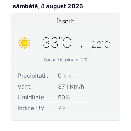
sâmbătă, 8 august 2026
Însorit
33
˚C
22
˚C
/
Sanse de ploaie:
2
%
Precipitații:
0
mm
Vânt:
37.1
Km/h
Umiditate
50
%
Indice UV
7.9