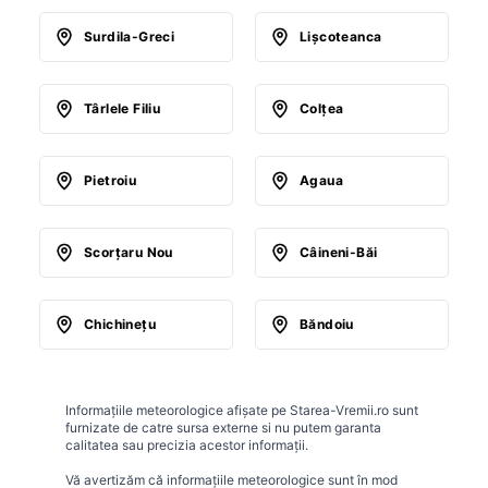
Surdila-Greci
Lişcoteanca
Târlele Filiu
Colţea
Pietroiu
Agaua
Scorţaru Nou
Câineni-Băi
Chichineţu
Băndoiu
Informațiile meteorologice afișate pe Starea-Vremii.ro sunt
furnizate de catre sursa externe si nu putem garanta
calitatea sau precizia acestor informații.
Vă avertizăm că informațiile meteorologice sunt în mod