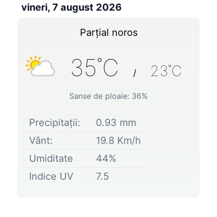
vineri, 7 august 2026
Parțial noros
35
˚C
23
˚C
/
Sanse de ploaie:
36
%
Precipitații:
0.93
mm
Vânt:
19.8
Km/h
Umiditate
44
%
Indice UV
7.5