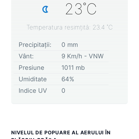
23
˚C
Temperatura resimțită:
23.4
˚C
Precipitații:
0
mm
Vânt:
9
Km/h -
VNW
Presiune
1011
mb
Umiditate
64
%
Indice UV
0
NIVELUL DE POPUARE AL AERULUI ÎN