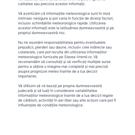
calitatea sau precizia acestor informații.
Vă avertizăm că informațiile meteorologice sunt în mod
intrinsec nesigure și pot varia în funcție de diverși factori,
inclusiv schimbările meteorologice rapide. Utilizarea
acestor informații este la latitudinea dumneavoastră și pe
propriul dumneavoastră risc.
Nu ne asumăm responsabilitatea pentru eventualele
prejudicii, pierderi sau daune, inclusiv cele indirecte sau
colaterale, care pot rezulta din utilizarea informațiilor
meteorologice furnizate pe Starea-Vremii.ro. Vă
recomandăm să consultați și să verificați multiple surse
pentru a obține o imagine mai completă și mai precisă
asupra prognozei meteo înainte de a lua decizii
importante.
Vă sfătuim să vă bazați pe propria dumneavoastră
judecată și să luați în considerare variabilitatea
informațiilor meteorologice înainte de a lua decizii legate
de călătorii, activități în aer liber sau alte acțiuni care pot fi
influențate de condițiile meteorologice.