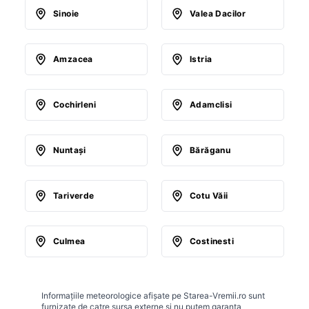
Sinoie
Valea Dacilor
Amzacea
Istria
Cochirleni
Adamclisi
Nuntaşi
Bărăganu
Tariverde
Cotu Văii
Culmea
Costinesti
Informațiile meteorologice afișate pe Starea-Vremii.ro sunt
furnizate de catre sursa externe si nu putem garanta