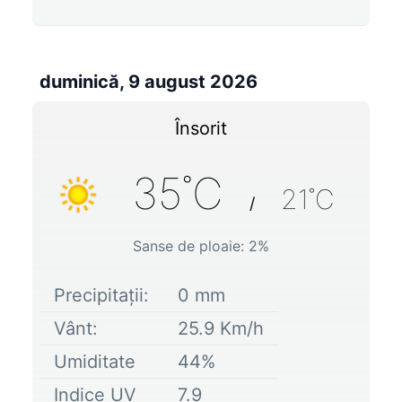
duminică, 9 august 2026
Însorit
35
˚C
21
˚C
/
Sanse de ploaie:
2
%
Precipitații:
0
mm
Vânt:
25.9
Km/h
Umiditate
44
%
Indice UV
7.9