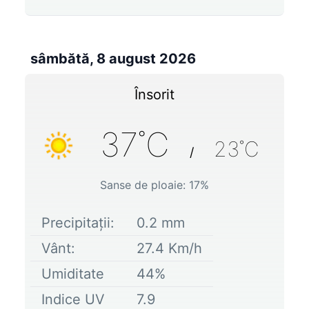
sâmbătă, 8 august 2026
Însorit
37
˚C
23
˚C
/
Sanse de ploaie:
17
%
Precipitații:
0.2
mm
Vânt:
27.4
Km/h
Umiditate
44
%
Indice UV
7.9