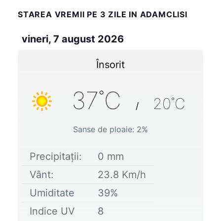
STAREA VREMII PE 3 ZILE IN ADAMCLISI
vineri, 7 august 2026
Însorit
37
˚C
20
˚C
/
Sanse de ploaie:
2
%
Precipitații:
0
mm
Vânt:
23.8
Km/h
Umiditate
39
%
Indice UV
8