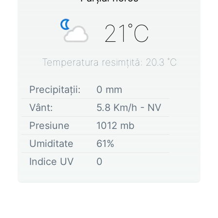
21
˚C
Temperatura resimțită:
20.3
˚C
Precipitații:
0
mm
Vânt:
5.8
Km/h -
NV
Presiune
1012
mb
Umiditate
61
%
Indice UV
0