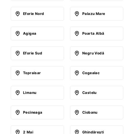
Eforie Nord
Palazu Mare
Agigea
Poarta Albă
Eforie Sud
Negru Vodă
Topraisar
Cogealac
Limanu
Castelu
Pecineaga
Ciobanu
2 Mai
Ghindăreşti