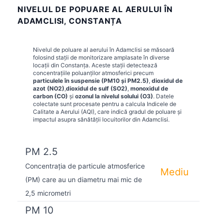
NIVELUL DE POPUARE AL AERULUI ÎN
ADAMCLISI, CONSTANȚA
Nivelul de poluare al aerului în
Adamclisi
se măsoară
folosind stații de monitorizare amplasate în diverse
locații din
Constanța
. Aceste stații detectează
concentrațiile poluanților atmosferici precum
particulele în suspensie (PM10 și PM2.5)
,
dioxidul de
azot (NO2)
,
dioxidul de sulf (SO2)
,
monoxidul de
carbon (CO)
și
ozonul la nivelul solului (O3)
. Datele
colectate sunt procesate pentru a calcula Indicele de
Calitate a Aerului (AQI), care indică gradul de poluare și
impactul asupra sănătății locuitorilor din
Adamclisi
.
PM 2.5
Concentrația de particule atmosferice
Mediu
(PM) care au un diametru mai mic de
2,5 micrometri
PM 10