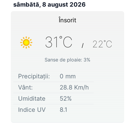
sâmbătă, 8 august 2026
Însorit
31
˚C
22
˚C
/
Sanse de ploaie:
3
%
Precipitații:
0
mm
Vânt:
28.8
Km/h
Umiditate
52
%
Indice UV
8.1