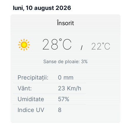
luni, 10 august 2026
Însorit
28
˚C
22
˚C
/
Sanse de ploaie:
3
%
Precipitații:
0
mm
Vânt:
23
Km/h
Umiditate
57
%
Indice UV
8