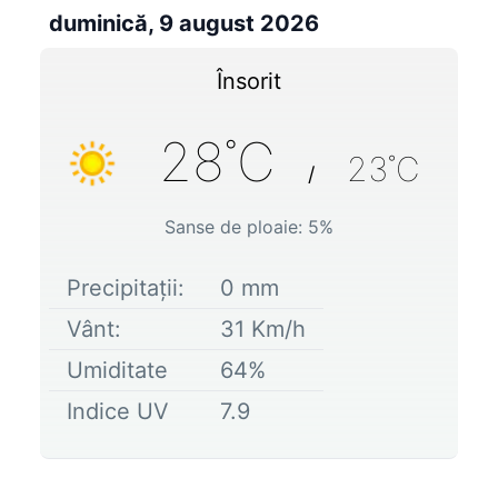
duminică, 9 august 2026
Însorit
28
˚C
23
˚C
/
Sanse de ploaie:
5
%
Precipitații:
0
mm
Vânt:
31
Km/h
Umiditate
64
%
Indice UV
7.9