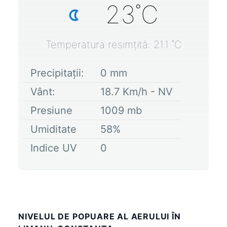
23
˚C
Temperatura resimțită:
21.1
˚C
Precipitații:
0
mm
Vânt:
18.7
Km/h -
NV
Presiune
1009
mb
Umiditate
58
%
Indice UV
0
NIVELUL DE POPUARE AL AERULUI ÎN