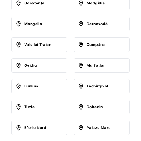
Constanţa
Medgidia
Mangalia
Cernavodă
Valu lui Traian
Cumpăna
Ovidiu
Murfatlar
Lumina
Techirghiol
Tuzla
Cobadin
Eforie Nord
Palazu Mare