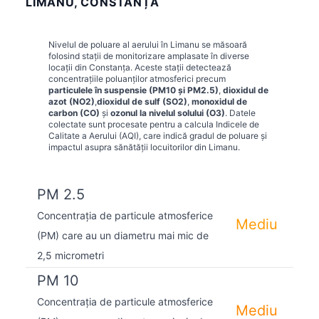
LIMANU, CONSTANȚA
Nivelul de poluare al aerului în
Limanu
se măsoară
folosind stații de monitorizare amplasate în diverse
locații din
Constanța
. Aceste stații detectează
concentrațiile poluanților atmosferici precum
particulele în suspensie (PM10 și PM2.5)
,
dioxidul de
azot (NO2)
,
dioxidul de sulf (SO2)
,
monoxidul de
carbon (CO)
și
ozonul la nivelul solului (O3)
. Datele
colectate sunt procesate pentru a calcula Indicele de
Calitate a Aerului (AQI), care indică gradul de poluare și
impactul asupra sănătății locuitorilor din
Limanu
.
PM 2.5
Concentrația de particule atmosferice
Mediu
(PM) care au un diametru mai mic de
2,5 micrometri
PM 10
Concentrația de particule atmosferice
Mediu