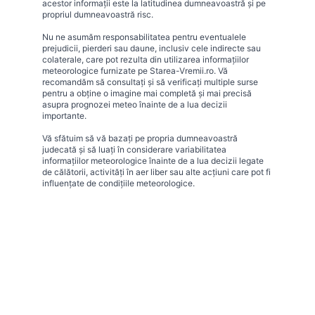
acestor informații este la latitudinea dumneavoastră și pe
propriul dumneavoastră risc.
Nu ne asumăm responsabilitatea pentru eventualele
prejudicii, pierderi sau daune, inclusiv cele indirecte sau
colaterale, care pot rezulta din utilizarea informațiilor
meteorologice furnizate pe Starea-Vremii.ro. Vă
recomandăm să consultați și să verificați multiple surse
pentru a obține o imagine mai completă și mai precisă
asupra prognozei meteo înainte de a lua decizii
importante.
Vă sfătuim să vă bazați pe propria dumneavoastră
judecată și să luați în considerare variabilitatea
informațiilor meteorologice înainte de a lua decizii legate
de călătorii, activități în aer liber sau alte acțiuni care pot fi
influențate de condițiile meteorologice.