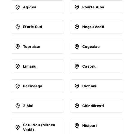
Agigea
Poarta Albă
Eforie Sud
Negru Vodă
Topraisar
Cogealac
Limanu
Castelu
Pecineaga
Ciobanu
2 Mai
Ghindăreşti
Satu Nou (Mircea
Nisipari
Vodă)