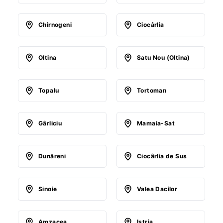
Chirnogeni
Ciocârlia
Oltina
Satu Nou (Oltina)
Topalu
Tortoman
Gârliciu
Mamaia-Sat
Dunăreni
Ciocârlia de Sus
Sinoie
Valea Dacilor
Amzacea
Istria