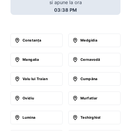
si apune la ora
03:38 PM
Constanţa
Medgidia
Mangalia
Cernavodă
Valu lui Traian
Cumpăna
Ovidiu
Murfatlar
Lumina
Techirghiol