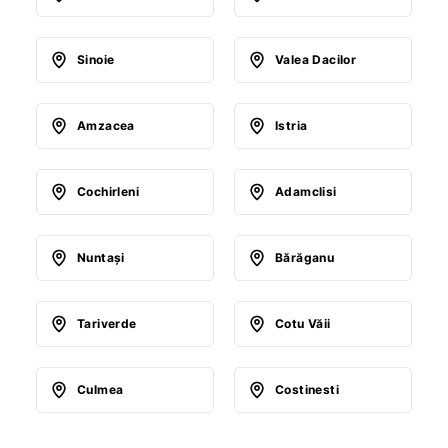
Sinoie
Valea Dacilor
Amzacea
Istria
Cochirleni
Adamclisi
Nuntaşi
Bărăganu
Tariverde
Cotu Văii
Culmea
Costinesti