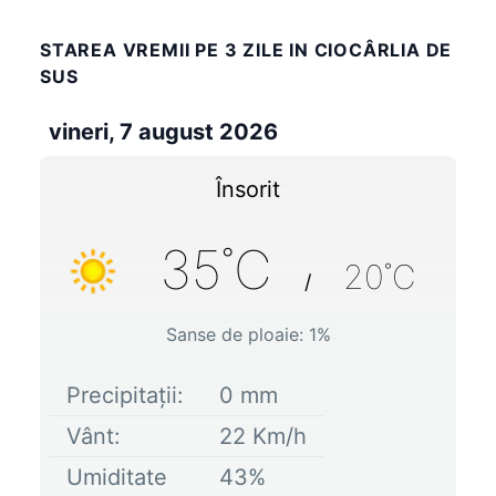
STAREA VREMII PE 3 ZILE IN CIOCÂRLIA DE
SUS
vineri, 7 august 2026
Însorit
35
˚C
20
˚C
/
Sanse de ploaie:
1
%
Precipitații:
0
mm
Vânt:
22
Km/h
Umiditate
43
%