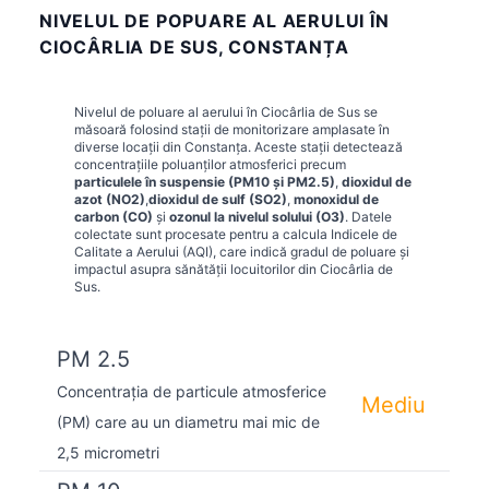
NIVELUL DE POPUARE AL AERULUI ÎN
CIOCÂRLIA DE SUS, CONSTANȚA
Nivelul de poluare al aerului în
Ciocârlia de Sus
se
măsoară folosind stații de monitorizare amplasate în
diverse locații din
Constanța
. Aceste stații detectează
concentrațiile poluanților atmosferici precum
particulele în suspensie (PM10 și PM2.5)
,
dioxidul de
azot (NO2)
,
dioxidul de sulf (SO2)
,
monoxidul de
carbon (CO)
și
ozonul la nivelul solului (O3)
. Datele
colectate sunt procesate pentru a calcula Indicele de
Calitate a Aerului (AQI), care indică gradul de poluare și
impactul asupra sănătății locuitorilor din
Ciocârlia de
Sus
.
PM 2.5
Concentrația de particule atmosferice
Mediu
(PM) care au un diametru mai mic de
2,5 micrometri