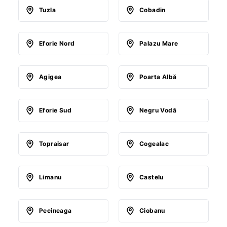
Tuzla
Cobadin
Eforie Nord
Palazu Mare
Agigea
Poarta Albă
Eforie Sud
Negru Vodă
Topraisar
Cogealac
Limanu
Castelu
Pecineaga
Ciobanu