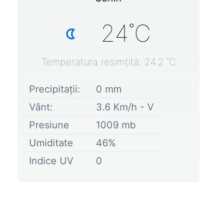
24
˚C
Temperatura resimțită:
24.2
˚C
Precipitații:
0
mm
Vânt:
3.6
Km/h -
V
Presiune
1009
mb
Umiditate
46
%
Indice UV
0