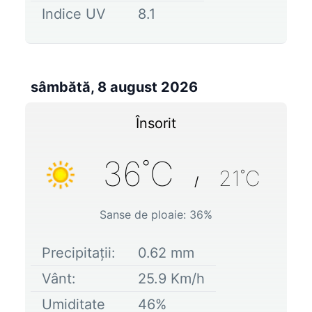
Indice UV
8.1
sâmbătă, 8 august 2026
Însorit
36
˚C
21
˚C
/
Sanse de ploaie:
36
%
Precipitații:
0.62
mm
Vânt:
25.9
Km/h
Umiditate
46
%