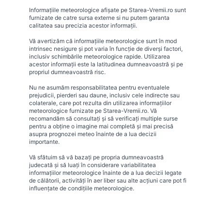
Informațiile meteorologice afișate pe Starea-Vremii.ro sunt
furnizate de catre sursa externe si nu putem garanta
calitatea sau precizia acestor informații.
Vă avertizăm că informațiile meteorologice sunt în mod
intrinsec nesigure și pot varia în funcție de diverși factori,
inclusiv schimbările meteorologice rapide. Utilizarea
acestor informații este la latitudinea dumneavoastră și pe
propriul dumneavoastră risc.
Nu ne asumăm responsabilitatea pentru eventualele
prejudicii, pierderi sau daune, inclusiv cele indirecte sau
colaterale, care pot rezulta din utilizarea informațiilor
meteorologice furnizate pe Starea-Vremii.ro. Vă
recomandăm să consultați și să verificați multiple surse
pentru a obține o imagine mai completă și mai precisă
asupra prognozei meteo înainte de a lua decizii
importante.
Vă sfătuim să vă bazați pe propria dumneavoastră
judecată și să luați în considerare variabilitatea
informațiilor meteorologice înainte de a lua decizii legate
de călătorii, activități în aer liber sau alte acțiuni care pot fi
influențate de condițiile meteorologice.