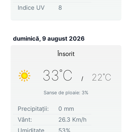
Indice UV
8
duminică, 9 august 2026
Însorit
33
˚C
22
˚C
/
Sanse de ploaie:
3
%
Precipitații:
0
mm
Vânt:
26.3
Km/h
Umiditate
53
%