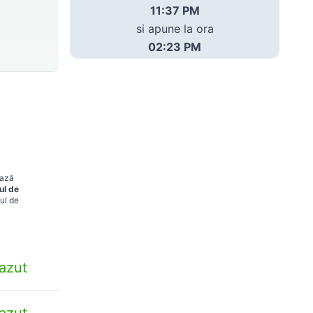
11:37 PM
si apune la ora
02:23 PM
ează
ul de
ul de
azut
azut