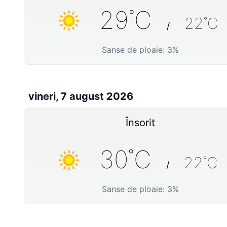
29
˚C
22
˚C
/
Sanse de ploaie:
3
%
vineri, 7 august 2026
Însorit
30
˚C
22
˚C
/
Sanse de ploaie:
3
%