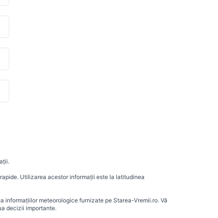
ții.
apide. Utilizarea acestor informații este la latitudinea
ea informațiilor meteorologice furnizate pe Starea-Vremii.ro. Vă
a decizii importante.