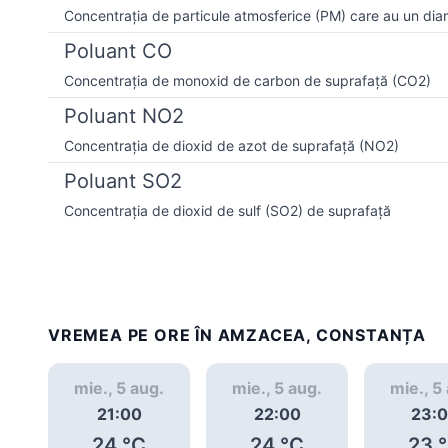
Concentrația de particule atmosferice (PM) care au un dia
Poluant CO
Concentrația de monoxid de carbon de suprafață (CO2)
Poluant NO2
Concentrația de dioxid de azot de suprafață (NO2)
Poluant SO2
Concentrația de dioxid de sulf (SO2) de suprafață
VREMEA PE ORE ÎN AMZACEA, CONSTANȚA
mie., 5 aug.
mie., 5 aug.
mie., 5
21:00
22:00
23:
24
°C
24
°C
23
°