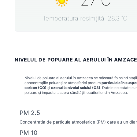
27
˚C
Temperatura resimțită:
28.3
˚C
NIVELUL DE POPUARE AL AERULUI ÎN AMZAC
Nivelul de poluare al aerului în
Amzacea
se măsoară folosind stații
concentrațiile poluanților atmosferici precum
particulele în susp
carbon (CO)
și
ozonul la nivelul solului (O3)
. Datele colectate sun
poluare și impactul asupra sănătății locuitorilor din
Amzacea
.
PM 2.5
Concentrația de particule atmosferice (PM) care au un dia
PM 10