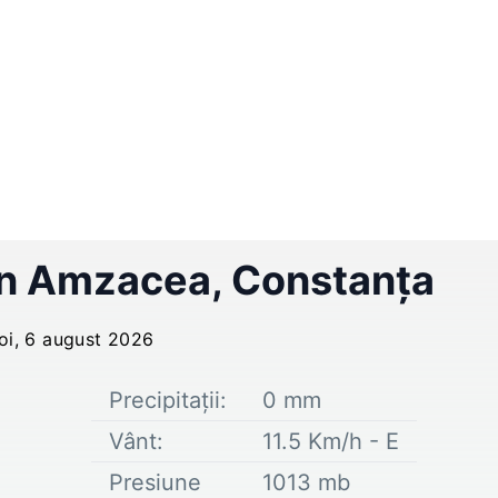
în
Amzacea
,
Constanța
joi, 6 august 2026
Precipitații:
0
mm
Vânt:
11.5
Km/h -
E
Presiune
1013
mb