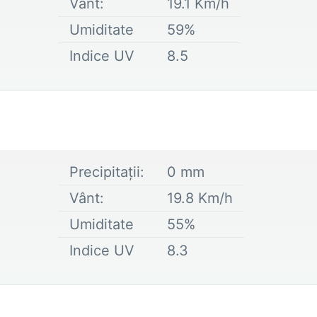
Vânt:
19.1
Km/h
Umiditate
59
%
Indice UV
8.5
Precipitații:
0
mm
Vânt:
19.8
Km/h
Umiditate
55
%
Indice UV
8.3