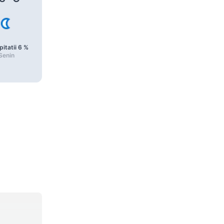
pitatii
6
%
Precipitatii
6
%
Precipitatii
7
%
Senin
Senin
Senin