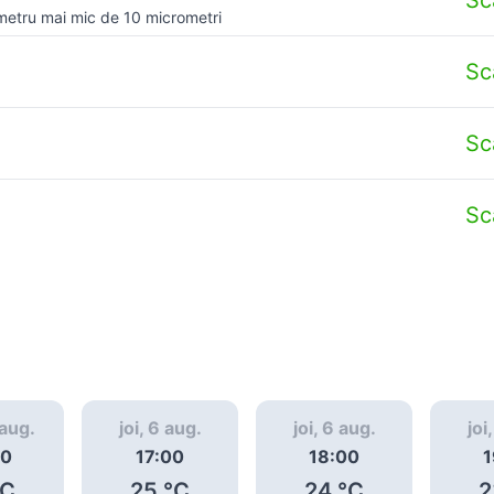
metru mai mic de 10 micrometri
Sc
Sc
Sc
 aug.
joi, 6 aug.
joi, 6 aug.
joi
00
17:00
18:00
1
C
25
°C
24
°C
2