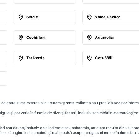
Sinoie
Valea Dacilor
Cochirleni
Adamclisi
Tariverde
Cotu Văii
 de catre sursa externe si nu putem garanta calitatea sau precizia acestor informa
ure și pot varia în funcție de diverși factori, inclusiv schimbările meteorologice r
i sau daune, inclusiv cele indirecte sau colaterale, care pot rezulta din utilizar
ține o imagine mai completă și mai precisă asupra prognozei meteo înainte de a lu