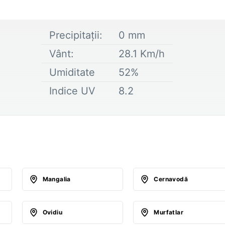
Precipitații:
0
mm
Vânt:
28.1
Km/h
Umiditate
52
%
Indice UV
8.2
Mangalia
Cernavodă
Ovidiu
Murfatlar