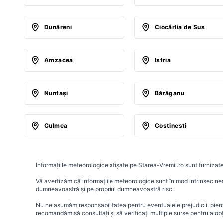
Dunăreni
Ciocârlia de Sus
Amzacea
Istria
Nuntaşi
Bărăganu
Culmea
Costinesti
Informațiile meteorologice afișate pe Starea-Vremii.ro sunt furnizate
Vă avertizăm că informațiile meteorologice sunt în mod intrinsec nesig
dumneavoastră și pe propriul dumneavoastră risc.
Nu ne asumăm responsabilitatea pentru eventualele prejudicii, pierder
recomandăm să consultați și să verificați multiple surse pentru a ob