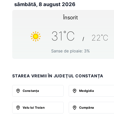
sâmbătă, 8 august 2026
Însorit
31
˚C
22
˚C
/
Sanse de ploaie:
3
%
STAREA VREMII ÎN JUDEŢUL CONSTANȚA
Constanţa
Medgidia
Valu lui Traian
Cumpăna