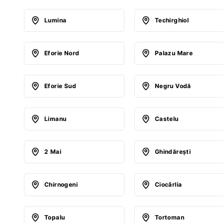
Lumina
Techirghiol
Eforie Nord
Palazu Mare
Eforie Sud
Negru Vodă
Limanu
Castelu
2 Mai
Ghindăreşti
Chirnogeni
Ciocârlia
Topalu
Tortoman