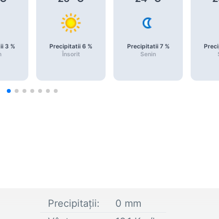
ii
3
%
Precipitatii
6
%
Precipitatii
7
%
Preci
n
Însorit
Senin
Precipitații:
0
mm