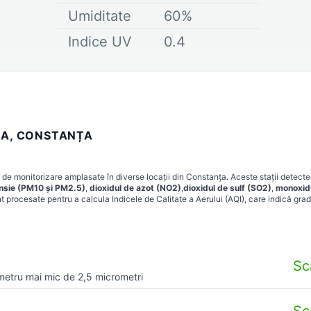
Umiditate
60
%
Indice UV
0.4
EA, CONSTANȚA
 de monitorizare amplasate în diverse locații din
Constanța
. Aceste stații detect
ensie (PM10 și PM2.5)
,
dioxidul de azot (NO2)
,
dioxidul de sulf (SO2)
,
monoxid
t procesate pentru a calcula Indicele de Calitate a Aerului (AQI), care indică grad
Sc
metru mai mic de 2,5 micrometri
Sc