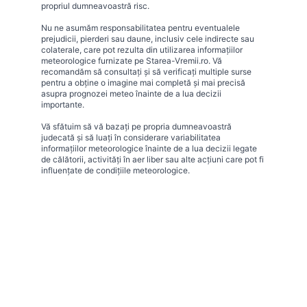
propriul dumneavoastră risc.
Nu ne asumăm responsabilitatea pentru eventualele
prejudicii, pierderi sau daune, inclusiv cele indirecte sau
colaterale, care pot rezulta din utilizarea informațiilor
meteorologice furnizate pe Starea-Vremii.ro. Vă
recomandăm să consultați și să verificați multiple surse
pentru a obține o imagine mai completă și mai precisă
asupra prognozei meteo înainte de a lua decizii
importante.
Vă sfătuim să vă bazați pe propria dumneavoastră
judecată și să luați în considerare variabilitatea
informațiilor meteorologice înainte de a lua decizii legate
de călătorii, activități în aer liber sau alte acțiuni care pot fi
influențate de condițiile meteorologice.