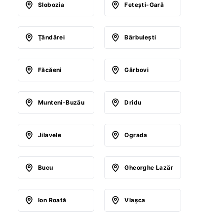
Slobozia
Feteşti-Gară
Ţăndărei
Bărbuleşti
Făcăeni
Gârbovi
Munteni-Buzău
Dridu
Jilavele
Ograda
Bucu
Gheorghe Lazăr
Ion Roată
Vlaşca