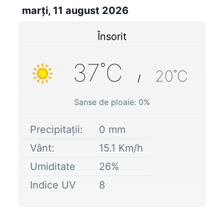
marți, 11 august 2026
Însorit
37
˚C
20
˚C
/
Sanse de ploaie:
0
%
Precipitații:
0
mm
Vânt:
15.1
Km/h
Umiditate
26
%
Indice UV
8