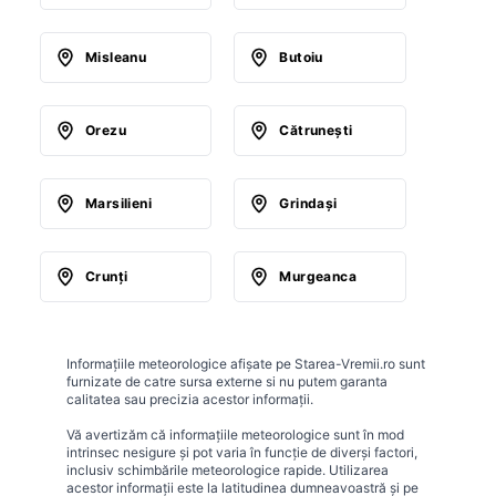
Misleanu
Butoiu
Orezu
Cătruneşti
Marsilieni
Grindaşi
Crunţi
Murgeanca
Informațiile meteorologice afișate pe Starea-Vremii.ro sunt
furnizate de catre sursa externe si nu putem garanta
calitatea sau precizia acestor informații.
Vă avertizăm că informațiile meteorologice sunt în mod
intrinsec nesigure și pot varia în funcție de diverși factori,
inclusiv schimbările meteorologice rapide. Utilizarea
acestor informații este la latitudinea dumneavoastră și pe