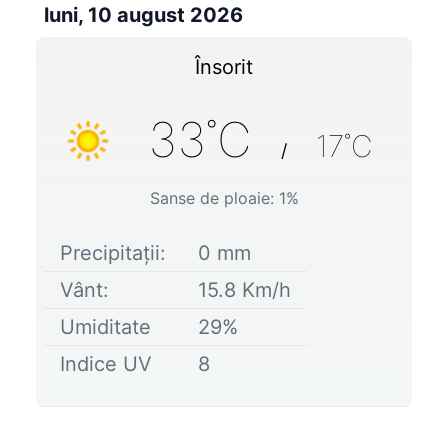
luni, 10 august 2026
Însorit
33
˚C
17
˚C
/
Sanse de ploaie:
1
%
Precipitații:
0
mm
Vânt:
15.8
Km/h
Umiditate
29
%
Indice UV
8