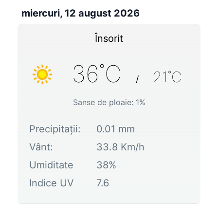
miercuri, 12 august 2026
Însorit
36
˚C
21
˚C
/
Sanse de ploaie:
1
%
Precipitații:
0.01
mm
Vânt:
33.8
Km/h
Umiditate
38
%
Indice UV
7.6