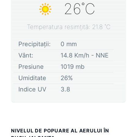
26
˚C
Temperatura resimțită:
21.8
˚C
Precipitații:
0
mm
Vânt:
14.8
Km/h -
NNE
Presiune
1019
mb
Umiditate
26
%
Indice UV
3.8
NIVELUL DE POPUARE AL AERULUI ÎN