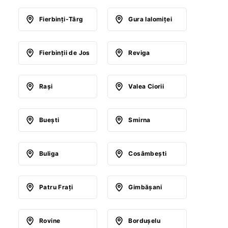
Fierbinţi-Târg
Gura Ialomiţei
Fierbinţii de Jos
Reviga
Raşi
Valea Ciorii
Bueşti
Smirna
Buliga
Cosâmbeşti
Patru Fraţi
Gimbăşani
Rovine
Borduşelu