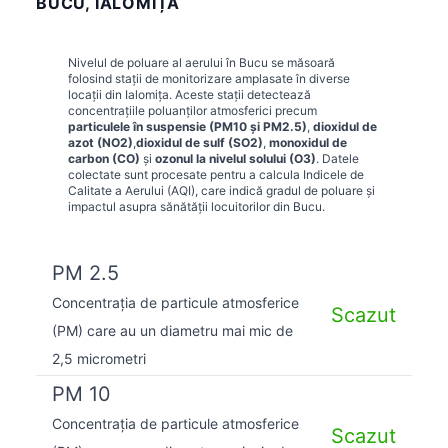
BUCU, IALOMIȚA
Nivelul de poluare al aerului în
Bucu
se măsoară
folosind stații de monitorizare amplasate în diverse
locații din
Ialomița
. Aceste stații detectează
concentrațiile poluanților atmosferici precum
particulele în suspensie (PM10 și PM2.5)
,
dioxidul de
azot (NO2)
,
dioxidul de sulf (SO2)
,
monoxidul de
carbon (CO)
și
ozonul la nivelul solului (O3)
. Datele
colectate sunt procesate pentru a calcula Indicele de
Calitate a Aerului (AQI), care indică gradul de poluare și
impactul asupra sănătății locuitorilor din
Bucu
.
PM 2.5
Concentrația de particule atmosferice
Scazut
(PM) care au un diametru mai mic de
2,5 micrometri
PM 10
Concentrația de particule atmosferice
Scazut