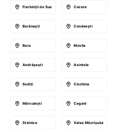
Fierbinţii de Sus
Cocora
Borăneşti
Condeeşti
Bora
Movila
Andrăşeşti
Axintele
Sudiţi
Ciochina
Mărculeşti
Cegani
Stelnica
Valea Măcrişului