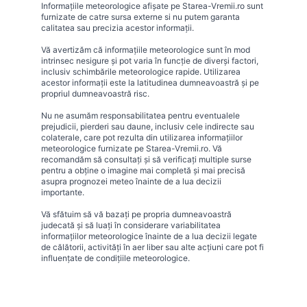
Informațiile meteorologice afișate pe Starea-Vremii.ro sunt
furnizate de catre sursa externe si nu putem garanta
calitatea sau precizia acestor informații.
Vă avertizăm că informațiile meteorologice sunt în mod
intrinsec nesigure și pot varia în funcție de diverși factori,
inclusiv schimbările meteorologice rapide. Utilizarea
acestor informații este la latitudinea dumneavoastră și pe
propriul dumneavoastră risc.
Nu ne asumăm responsabilitatea pentru eventualele
prejudicii, pierderi sau daune, inclusiv cele indirecte sau
colaterale, care pot rezulta din utilizarea informațiilor
meteorologice furnizate pe Starea-Vremii.ro. Vă
recomandăm să consultați și să verificați multiple surse
pentru a obține o imagine mai completă și mai precisă
asupra prognozei meteo înainte de a lua decizii
importante.
Vă sfătuim să vă bazați pe propria dumneavoastră
judecată și să luați în considerare variabilitatea
informațiilor meteorologice înainte de a lua decizii legate
de călătorii, activități în aer liber sau alte acțiuni care pot fi
influențate de condițiile meteorologice.