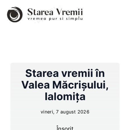
Starea vremii în
Valea Măcrişului
,
Ialomița
vineri, 7 august 2026
Însorit