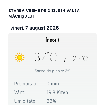
STAREA VREMII PE 3 ZILE IN VALEA
MĂCRIŞULUI
vineri, 7 august 2026
Însorit
37
˚C
22
˚C
/
Sanse de ploaie:
2
%
Precipitații:
0
mm
Vânt:
19.8
Km/h
Umiditate
38
%