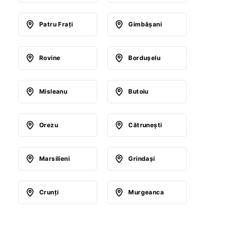
Patru Fraţi
Gimbăşani
Rovine
Borduşelu
Misleanu
Butoiu
Orezu
Cătruneşti
Marsilieni
Grindaşi
Crunţi
Murgeanca