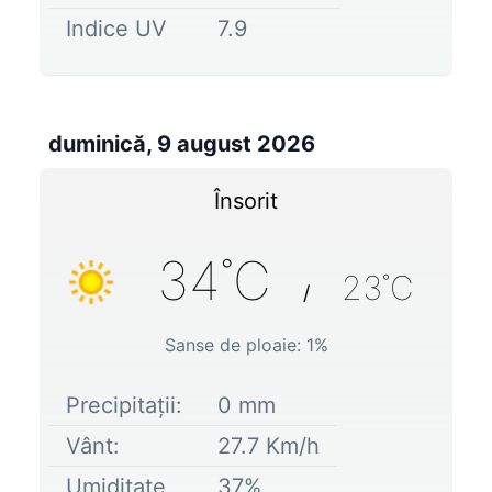
Indice UV
7.9
duminică, 9 august 2026
Însorit
34
˚C
23
˚C
/
Sanse de ploaie:
1
%
Precipitații:
0
mm
Vânt:
27.7
Km/h
Umiditate
37
%