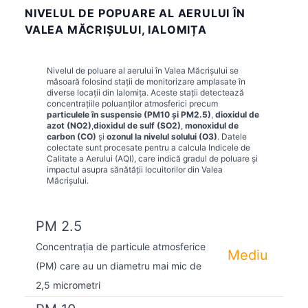
NIVELUL DE POPUARE AL AERULUI ÎN
VALEA MĂCRIŞULUI, IALOMIȚA
Nivelul de poluare al aerului în
Valea Măcrişului
se
măsoară folosind stații de monitorizare amplasate în
diverse locații din
Ialomița
. Aceste stații detectează
concentrațiile poluanților atmosferici precum
particulele în suspensie (PM10 și PM2.5)
,
dioxidul de
azot (NO2)
,
dioxidul de sulf (SO2)
,
monoxidul de
carbon (CO)
și
ozonul la nivelul solului (O3)
. Datele
colectate sunt procesate pentru a calcula Indicele de
Calitate a Aerului (AQI), care indică gradul de poluare și
impactul asupra sănătății locuitorilor din
Valea
Măcrişului
.
PM 2.5
Concentrația de particule atmosferice
Mediu
(PM) care au un diametru mai mic de
2,5 micrometri