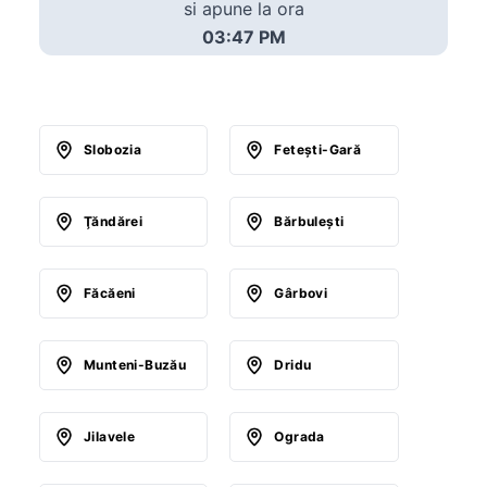
si apune la ora
03:47 PM
Slobozia
Feteşti-Gară
Ţăndărei
Bărbuleşti
Făcăeni
Gârbovi
Munteni-Buzău
Dridu
Jilavele
Ograda