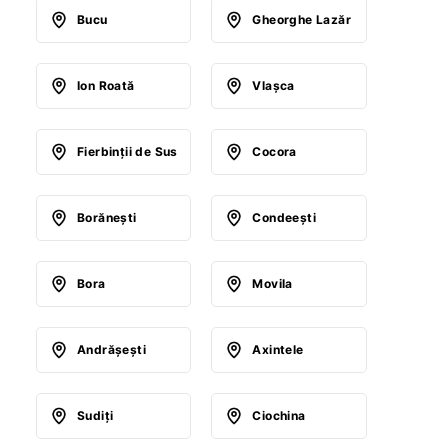
Bucu
Gheorghe Lazăr
Ion Roată
Vlaşca
Fierbinţii de Sus
Cocora
Borăneşti
Condeeşti
Bora
Movila
Andrăşeşti
Axintele
Sudiţi
Ciochina