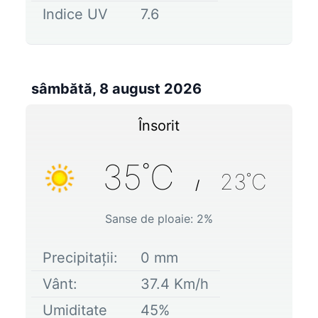
Indice UV
7.6
sâmbătă, 8 august 2026
Însorit
35
˚C
23
˚C
/
Sanse de ploaie:
2
%
Precipitații:
0
mm
Vânt:
37.4
Km/h
Umiditate
45
%