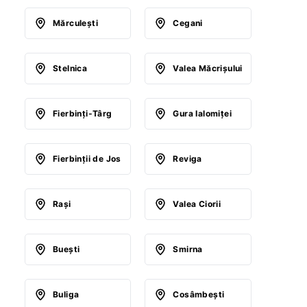
Mărculeşti
Cegani
Stelnica
Valea Măcrişului
Fierbinţi-Târg
Gura Ialomiţei
Fierbinţii de Jos
Reviga
Raşi
Valea Ciorii
Bueşti
Smirna
Buliga
Cosâmbeşti