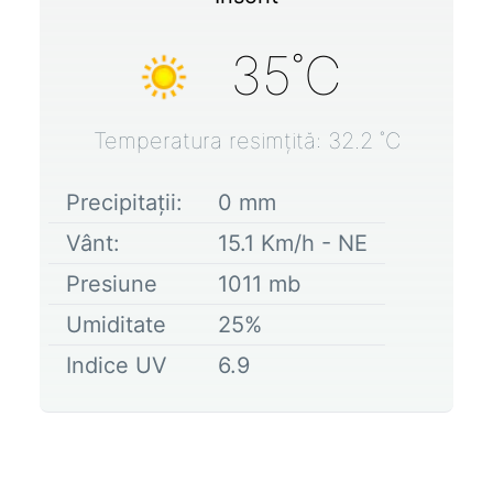
35
˚C
Temperatura resimțită:
32.2
˚C
Precipitații:
0
mm
Vânt:
15.1
Km/h -
NE
Presiune
1011
mb
Umiditate
25
%
Indice UV
6.9